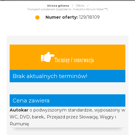
Strona główna
/
Oferta
/
Transport autokarem (Leptokaria - GrecoInn Atrium Hotel ***)
Numer oferty:
129/18109
Terminy / rezerwacja
Brak aktualnych terminów!
Cena zawiera
Autokar
o podwyższonym standardzie, wyposażony w
WC, DVD, barek,. Przejazd przez Słowację, Węgry i
Rumunię