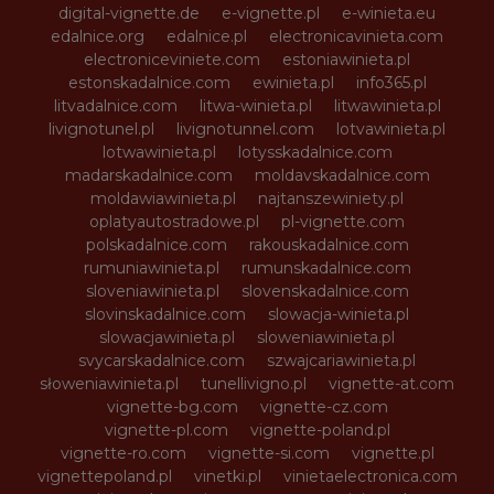
digital-vignette.de
e-vignette.pl
e-winieta.eu
edalnice.org
edalnice.pl
electronicavinieta.com
electroniceviniete.com
estoniawinieta.pl
estonskadalnice.com
ewinieta.pl
info365.pl
litvadalnice.com
litwa-winieta.pl
litwawinieta.pl
livignotunel.pl
livignotunnel.com
lotvawinieta.pl
lotwawinieta.pl
lotysskadalnice.com
madarskadalnice.com
moldavskadalnice.com
moldawiawinieta.pl
najtanszewiniety.pl
oplatyautostradowe.pl
pl-vignette.com
polskadalnice.com
rakouskadalnice.com
rumuniawinieta.pl
rumunskadalnice.com
sloveniawinieta.pl
slovenskadalnice.com
slovinskadalnice.com
slowacja-winieta.pl
slowacjawinieta.pl
sloweniawinieta.pl
svycarskadalnice.com
szwajcariawinieta.pl
słoweniawinieta.pl
tunellivigno.pl
vignette-at.com
vignette-bg.com
vignette-cz.com
vignette-pl.com
vignette-poland.pl
vignette-ro.com
vignette-si.com
vignette.pl
vignettepoland.pl
vinetki.pl
vinietaelectronica.com