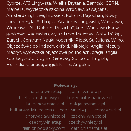
Cyprze
,
ATJ Lingwista
,
Wielka Brytania
,
Zamość
,
CERN
,
Marbella
,
Wycieczka szkolna Wrocław
,
Szwajcaria
,
Amsterdam
,
Litwa
,
Bruksela
,
Kolonia
,
Rajasthan
,
Nowy
Jork
,
Teneryfa
,
Actilingua Academy
,
Lingwista
,
Warszawa
,
Wrocław
,
LAL
,
Dolmen Resort 4*
,
kurs
,
Warszawa kursy
językowe
,
Radżastan
,
wyjazd młodzieżowy
,
Złoty Trójkąt
,
Zurych
,
Centrum Nauki Kopernik
,
Płock
,
St. Julians
,
Wilno
,
Objazdówka po Indiach
,
oxford
,
Mikołajki
,
Anglia
,
Mazury
,
Madryt
,
wycieczka objazdowa po Indiach
,
praga
,
anglia
,
autokar
,
złoto
,
Gdynia
,
Gateway School of English
,
Holandia
,
Granada
,
angielski
,
Los Angeles
Polecamy:
austria-winieta.pl
austriawinieta.pl
bilet-autostradowy.pl
bilety-autostradowe.pl
bulgariawienieta.pl
bulgariawinieta.pl
bulharskadalnice.com
cenawiniety.pl
cenywiniet.pl
chorwacjawinieta.pl
czechy-winieta.pl
czechywinieta.pl
czechywiniety.pl
dalnicnipoplatky.com
dalnicniznamka.eu