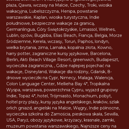
plaża
,
Qawra
,
wczasy na Malcie
,
Czechy
,
Troki
,
wioska
wakacyjna
,
Lubelszczyzna
,
Henipa
,
powstanie
warszawskie
,
Kaplan
,
wioska turystyczna
,
Indie
południowe
,
bezpieczne wakacje za granicą
,
Germanlingua
,
Góry Świętokrzyskie
,
Limassol
,
Wellnes
,
Lublin
,
ojców
,
Bugibba
,
Elias Beach
,
Francja
,
Belgia
,
Morze
Śródziemne
,
Kerela
,
wczasy
,
Toruń
,
Paphos
,
londyn
,
wielka brytania
,
zima
,
Larnaka
,
kopalnia złota
,
Kowno
,
harry potter
,
zagraniczne kursy językowe
,
Barcelona
,
Berlin
,
Akti Beach Village Resort
,
greenwich
,
Budapeszt
,
wycieczka zagraniczna
,
,
Gdzie najlepiej pojechać na
wakacje
,
Disneyland
,
Wakacje dla rodziny
,
Gdańsk
,
8-
dniowe wycieczki na Cypr
,
Nimecy
,
Malaga
,
Walencja
,
Colon Language Center
,
Mellieha Bay 4*
,
Tropikalna
Wyspa
,
warszawa
,
powierzchnia Cypru
,
wyjazd grupowy
Indie
,
Topaz 4*
,
hotel
,
Trójmiasto
,
Monachium
,
pobyt
,
holtel przy plaży
,
kursy języka angielskiego
,
kraków
,
szlak
orlich gniazd
,
angielski na Malcie
,
Węgry
,
Indie północne
,
wycieczka szkolna do Zamościa
,
pieskowa skała
,
Sewilla
,
USA
,
Paryż
,
obozy językowe
,
krzyżacy
,
krasnale
,
zamki
,
muzeum powstania warszawskiego
,
Najniższe ceny na