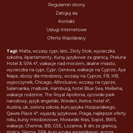
Regulamin strony
Zaloguj się
Kontakt
Usługi Internetowe
Oferta Współpracy
Tagi:
Malta
,
wczasy cypr
,
lato
,
Złoty Stok
,
wycieczka
szkolna
,
Apartamenty
,
Kursy językowe za granicą
,
Preluna
Hotel & SPA 4*
,
wakacje nad morzem
,
skalne miasto
,
wycieczka na cypr
,
Cypr
,
Genewa
,
wakacje na Cyprze
,
Aya
Napa
,
obozy dla młodzieży
,
wczasy na Cyprze
,
FB
,
HB
,
wypoczynek
,
Chicago
,
AllInclusive
,
wczasy na cyprze
,
Salamanka
,
malbork
,
Hamburg
,
hotel Blue Sea
,
Mellieha
,
wakacje rodzinne
,
The Royal Apollonia
,
ojcowski park
narodowy
,
język angielski
,
Wiedeń
,
Kielce
,
hotel 4*
,
Austria
,
uk
,
zielona szkoła
,
kurs języka Hiszpańskiego
,
Qawra Place 4*
,
wyjazdy językowe
,
Praga
,
najlepsze oferty
roku
,
kursy młodzieżowe
,
Morawski Kras
,
Sopot
,
BWS
,
wakacje
,
Chennai
,
BB
,
GSE
,
Lozanna
,
8 dni za granicą
,
stolica
,
Sliema
,
SPA
,
kurs języka angielskiego
,
jeziora
,