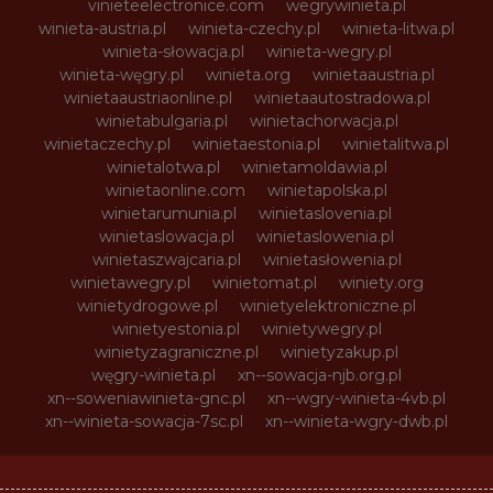
vinieteelectronice.com
wegrywinieta.pl
winieta-austria.pl
winieta-czechy.pl
winieta-litwa.pl
winieta-słowacja.pl
winieta-wegry.pl
winieta-węgry.pl
winieta.org
winietaaustria.pl
winietaaustriaonline.pl
winietaautostradowa.pl
winietabulgaria.pl
winietachorwacja.pl
winietaczechy.pl
winietaestonia.pl
winietalitwa.pl
winietalotwa.pl
winietamoldawia.pl
winietaonline.com
winietapolska.pl
winietarumunia.pl
winietaslovenia.pl
winietaslowacja.pl
winietaslowenia.pl
winietaszwajcaria.pl
winietasłowenia.pl
winietawegry.pl
winietomat.pl
winiety.org
winietydrogowe.pl
winietyelektroniczne.pl
winietyestonia.pl
winietywegry.pl
winietyzagraniczne.pl
winietyzakup.pl
węgry-winieta.pl
xn--sowacja-njb.org.pl
xn--soweniawinieta-gnc.pl
xn--wgry-winieta-4vb.pl
xn--winieta-sowacja-7sc.pl
xn--winieta-wgry-dwb.pl