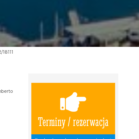
/18111
mberto
Terminy / rezerwacja