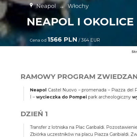
Neapol
→
Włochy
NEAPOL I OKOLICE 
1566 PLN
/ 364 EUR
Cena od
St
RAMOWY PROGRAM ZWIEDZAN
Neapol
Castel Nuovo – promenada – Piazza del Pl
I –
wycieczka do Pompei
park archeologiczny
w
DZIEŃ 1
Transfer z lotniska na Plac Garibaldi. Pozostawien
Zbiórka uczestników na placu Piazza Garibialdi. Z