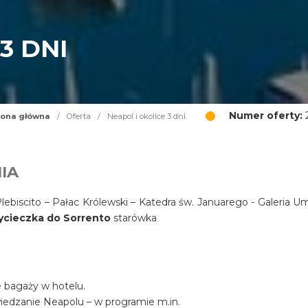
3 DNI
Numer oferty:
2
rona główna
/
Oferta
/
Neapol i okolice 3 dni
IA
ebiscito – Pałac Królewski – Katedra św. Januarego - Galeria U
ycieczka do Sorrento
starówka
ie bagaży w hotelu.
wiedzanie Neapolu – w programie m.in.