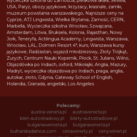
wycieczka szkolna do Zamościa
,
pieskowa skała
,
Sewilla
,
USA
,
Paryż
,
obozy językowe
,
krzyżacy
,
krasnale
,
zamki
,
muzeum powstania warszawskiego
,
Najniższe ceny na
Cyprze
,
ATJ Lingwista
,
Wielka Brytania
,
Zamość
,
CERN
,
Marbella
,
Wycieczka szkolna Wrocław
,
Szwajcaria
,
Amsterdam
,
Litwa
,
Bruksela
,
Kolonia
,
Rajasthan
,
Nowy
Jork
,
Teneryfa
,
Actilingua Academy
,
Lingwista
,
Warszawa
,
Wrocław
,
LAL
,
Dolmen Resort 4*
,
kurs
,
Warszawa kursy
językowe
,
Radżastan
,
wyjazd młodzieżowy
,
Złoty Trójkąt
,
Zurych
,
Centrum Nauki Kopernik
,
Płock
,
St. Julians
,
Wilno
,
Objazdówka po Indiach
,
oxford
,
Mikołajki
,
Anglia
,
Mazury
,
Madryt
,
wycieczka objazdowa po Indiach
,
praga
,
anglia
,
autokar
,
złoto
,
Gdynia
,
Gateway School of English
,
Holandia
,
Granada
,
angielski
,
Los Angeles
Polecamy:
austria-winieta.pl
austriawinieta.pl
bilet-autostradowy.pl
bilety-autostradowe.pl
bulgariawienieta.pl
bulgariawinieta.pl
bulharskadalnice.com
cenawiniety.pl
cenywiniet.pl