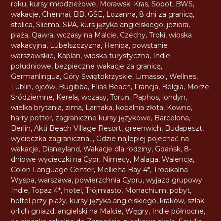
roku
,
kursy młodzieżowe
,
Morawski Kras
,
Sopot
,
BWS
,
wakacje
,
Chennai
,
BB
,
GSE
,
Lozanna
,
8 dni za granicą
,
stolica
,
Sliema
,
SPA
,
kurs języka angielskiego
,
jeziora
,
plaża
,
Qawra
,
wczasy na Malcie
,
Czechy
,
Troki
,
wioska
wakacyjna
,
Lubelszczyzna
,
Henipa
,
powstanie
warszawskie
,
Kaplan
,
wioska turystyczna
,
Indie
południowe
,
bezpieczne wakacje za granicą
,
Germanlingua
,
Góry Świętokrzyskie
,
Limassol
,
Wellnes
,
Lublin
,
ojców
,
Bugibba
,
Elias Beach
,
Francja
,
Belgia
,
Morze
Śródziemne
,
Kerela
,
wczasy
,
Toruń
,
Paphos
,
londyn
,
wielka brytania
,
zima
,
Larnaka
,
kopalnia złota
,
Kowno
,
harry potter
,
zagraniczne kursy językowe
,
Barcelona
,
Berlin
,
Akti Beach Village Resort
,
greenwich
,
Budapeszt
,
wycieczka zagraniczna
,
,
Gdzie najlepiej pojechać na
wakacje
,
Disneyland
,
Wakacje dla rodziny
,
Gdańsk
,
8-
dniowe wycieczki na Cypr
,
Nimecy
,
Malaga
,
Walencja
,
Colon Language Center
,
Mellieha Bay 4*
,
Tropikalna
Wyspa
,
warszawa
,
powierzchnia Cypru
,
wyjazd grupowy
Indie
,
Topaz 4*
,
hotel
,
Trójmiasto
,
Monachium
,
pobyt
,
holtel przy plaży
,
kursy języka angielskiego
,
kraków
,
szlak
orlich gniazd
,
angielski na Malcie
,
Węgry
,
Indie północne
,