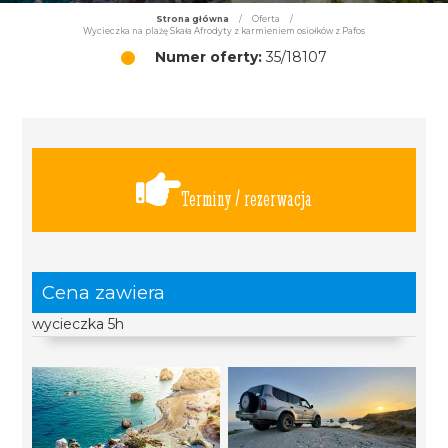
Strona główna
/
Oferta
/
Wycieczka na plażę Skała Afrodyty z karmieniem osiołków z Pafos
Numer oferty:
35/18107
Terminy / rezerwacja
Cena zawiera
wycieczka 5h