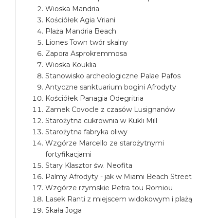
Wioska Mandria
Kościółek Agia Vriani
Plaża Mandria Beach
Liones Town twór skalny
Zapora Asprokremmosa
Wioska Kouklia
Stanowisko archeologiczne Palae Pafos
Antyczne sanktuarium bogini Afrodyty
Kościółek Panagia Odegritria
Zamek Covocle z czasów Lusignanów
Starożytna cukrownia w Kukli Mill
Starożytna fabryka oliwy
Wzgórze Marcello ze starożytnymi
fortyfikacjami
Stary Klasztor św. Neofita
Palmy Afrodyty - jak w Miami Beach Street
Wzgórze rzymskie Petra tou Romiou
Lasek Ranti z miejscem widokowym i plażą
Skała Joga