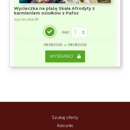
Wycieczka na plażę Skała Afrodyty z
karmieniem osiołków z Pafos
wycieczka 5h
Ilość:
→
08.08.2026
08.08.2026
WYBRANO
Szukaj oferty
Kierunki