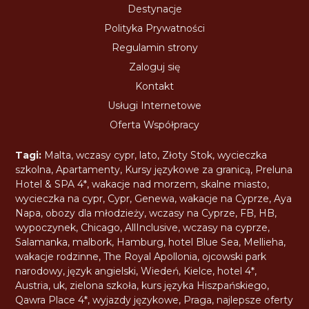
Destynacje
Polityka Prywatności
Regulamin strony
Zaloguj się
Kontakt
Usługi Internetowe
Oferta Współpracy
Tagi:
Malta
,
wczasy cypr
,
lato
,
Złoty Stok
,
wycieczka
szkolna
,
Apartamenty
,
Kursy językowe za granicą
,
Preluna
Hotel & SPA 4*
,
wakacje nad morzem
,
skalne miasto
,
wycieczka na cypr
,
Cypr
,
Genewa
,
wakacje na Cyprze
,
Aya
Napa
,
obozy dla młodzieży
,
wczasy na Cyprze
,
FB
,
HB
,
wypoczynek
,
Chicago
,
AllInclusive
,
wczasy na cyprze
,
Salamanka
,
malbork
,
Hamburg
,
hotel Blue Sea
,
Mellieha
,
wakacje rodzinne
,
The Royal Apollonia
,
ojcowski park
narodowy
,
język angielski
,
Wiedeń
,
Kielce
,
hotel 4*
,
Austria
,
uk
,
zielona szkoła
,
kurs języka Hiszpańskiego
,
Qawra Place 4*
,
wyjazdy językowe
,
Praga
,
najlepsze oferty