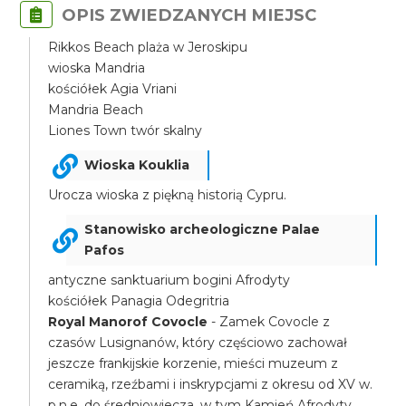
OPIS ZWIEDZANYCH MIEJSC
Rikkos Beach plaża w Jeroskipu
wioska Mandria
kościółek Agia Vriani
Mandria Beach
Liones Town twór skalny
Wioska Kouklia
Urocza wioska z piękną historią Cypru.
Stanowisko archeologiczne Palae
Pafos
antyczne sanktuarium bogini Afrodyty
kościółek Panagia Odegritria
Royal Manorof Covocle
- Zamek Covocle z
czasów Lusignanów, który częściowo zachował
jeszcze frankijskie korzenie, mieści muzeum z
ceramiką, rzeźbami i inskrypcjami z okresu od XV w.
p.n.e. do średniowiecza, w tym Kamień Afrodyty