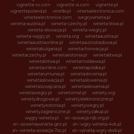
vignette-ro.com
vignette-si.com
vignette.pl
vignettepoland.pl
vinetki.pl
vinietaelectronica.com
vinieteelectronice.com
wegrywinieta.pl
winieta-austria.pl
winieta-czechy.pl
winieta-litwa.pl
winieta-słowacja.pl
winieta-wegry.pl
winieta-węgry.pl
winieta.org
winietaaustria.pl
winietaaustriaonline.pl
winietaautostradowa.pl
winietabulgaria.pl
winietachorwacja.pl
winietaczechy.pl
winietaestonia.pl
winietalitwa.pl
winietalotwa.pl
winietamoldawia.pl
winietaonline.com
winietapolska.pl
winietarumunia.pl
winietaslovenia.pl
winietaslowacja.pl
winietaslowenia.pl
winietaszwajcaria.pl
winietasłowenia.pl
winietawegry.pl
winietomat.pl
winiety.org
winietydrogowe.pl
winietyelektroniczne.pl
winietyestonia.pl
winietywegry.pl
winietyzagraniczne.pl
winietyzakup.pl
węgry-winieta.pl
xn--sowacja-njb.org.pl
xn--soweniawinieta-gnc.pl
xn--wgry-winieta-4vb.pl
xn--winieta-sowacja-7sc.pl
xn--winieta-wgry-dwb.pl