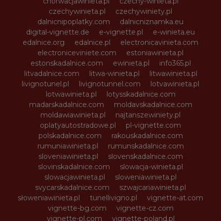
chorwacjawinieta.pl
czechy-winieta.pl
czechywinieta.pl
czechywiniety.pl
dalnicnipoplatky.com
dalnicniznamka.eu
digital-vignette.de
e-vignette.pl
e-winieta.eu
edalnice.org
edalnice.pl
electronicavinieta.com
electroniceviniete.com
estoniawinieta.pl
estonskadalnice.com
ewinieta.pl
info365.pl
litvadalnice.com
litwa-winieta.pl
litwawinieta.pl
livignotunel.pl
livignotunnel.com
lotvawinieta.pl
lotwawinieta.pl
lotysskadalnice.com
madarskadalnice.com
moldavskadalnice.com
moldawiawinieta.pl
najtanszewiniety.pl
oplatyautostradowe.pl
pl-vignette.com
polskadalnice.com
rakouskadalnice.com
rumuniawinieta.pl
rumunskadalnice.com
sloveniawinieta.pl
slovenskadalnice.com
slovinskadalnice.com
slowacja-winieta.pl
slowacjawinieta.pl
sloweniawinieta.pl
svycarskadalnice.com
szwajcariawinieta.pl
słoweniawinieta.pl
tunellivigno.pl
vignette-at.com
vignette-bg.com
vignette-cz.com
vignette-pl.com
vignette-poland.pl