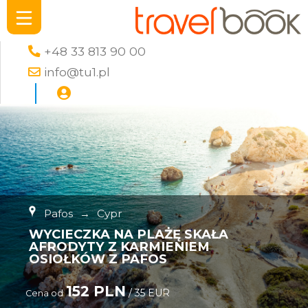
+48 33 813 90 00
info@tu1.pl
Pafos
→
Cypr
WYCIECZKA NA PLAŻĘ SKAŁA
AFRODYTY Z KARMIENIEM
OSIOŁKÓW Z PAFOS
152 PLN
/ 35 EUR
Cena od