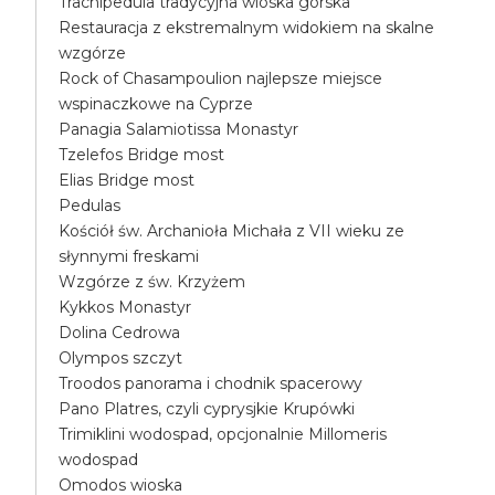
Trachipedula tradycyjna wioska górska
Restauracja z ekstremalnym widokiem na skalne
wzgórze
Rock of Chasampoulion najlepsze miejsce
wspinaczkowe na Cyprze
Panagia Salamiotissa Monastyr
Tzelefos Bridge most
Elias Bridge most
Pedulas
Kościół św. Archanioła Michała z VII wieku ze
słynnymi freskami
Wzgórze z św. Krzyżem
Kykkos Monastyr
Dolina Cedrowa
Olympos szczyt
Troodos panorama i chodnik spacerowy
Pano Platres, czyli cyprysjkie Krupówki
Trimiklini wodospad, opcjonalnie Millomeris
wodospad
Omodos wioska