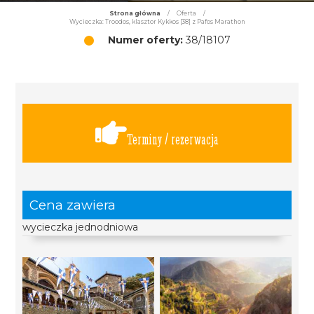
Strona główna
/
Oferta
/
Wycieczka: Troodos, klasztor Kykkos [38] z Pafos Marathon
Numer oferty:
38/18107
Terminy / rezerwacja
Cena zawiera
wycieczka jednodniowa