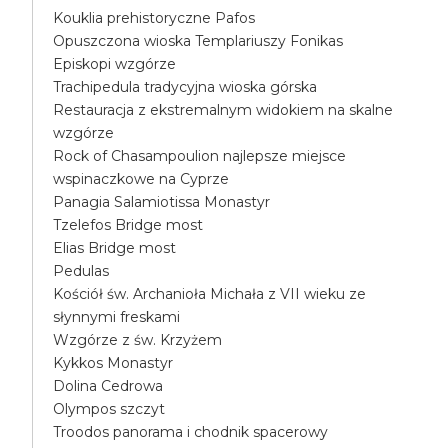
Kouklia prehistoryczne Pafos
Opuszczona wioska Templariuszy Fonikas
Episkopi wzgórze
Trachipedula tradycyjna wioska górska
Restauracja z ekstremalnym widokiem na skalne
wzgórze
Rock of Chasampoulion najlepsze miejsce
wspinaczkowe na Cyprze
Panagia Salamiotissa Monastyr
Tzelefos Bridge most
Elias Bridge most
Pedulas
Kościół św. Archanioła Michała z VII wieku ze
słynnymi freskami
Wzgórze z św. Krzyżem
Kykkos Monastyr
Dolina Cedrowa
Olympos szczyt
Troodos panorama i chodnik spacerowy