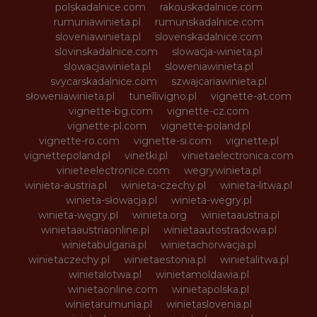
polskadalnice.com
rakouskadalnice.com
rumuniawinieta.pl
rumunskadalnice.com
sloveniawinieta.pl
slovenskadalnice.com
slovinskadalnice.com
slowacja-winieta.pl
slowacjawinieta.pl
sloweniawinieta.pl
svycarskadalnice.com
szwajcariawinieta.pl
słoweniawinieta.pl
tunellivigno.pl
vignette-at.com
vignette-bg.com
vignette-cz.com
vignette-pl.com
vignette-poland.pl
vignette-ro.com
vignette-si.com
vignette.pl
vignettepoland.pl
vinetki.pl
vinietaelectronica.com
vinieteelectronice.com
wegrywinieta.pl
winieta-austria.pl
winieta-czechy.pl
winieta-litwa.pl
winieta-słowacja.pl
winieta-wegry.pl
winieta-węgry.pl
winieta.org
winietaaustria.pl
winietaaustriaonline.pl
winietaautostradowa.pl
winietabulgaria.pl
winietachorwacja.pl
winietaczechy.pl
winietaestonia.pl
winietalitwa.pl
winietalotwa.pl
winietamoldawia.pl
winietaonline.com
winietapolska.pl
winietarumunia.pl
winietaslovenia.pl