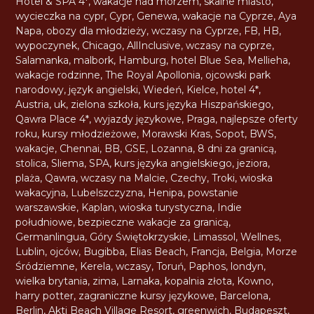
Hotel & SPA 4*
,
wakacje nad morzem
,
skalne miasto
,
wycieczka na cypr
,
Cypr
,
Genewa
,
wakacje na Cyprze
,
Aya
Napa
,
obozy dla młodzieży
,
wczasy na Cyprze
,
FB
,
HB
,
wypoczynek
,
Chicago
,
AllInclusive
,
wczasy na cyprze
,
Salamanka
,
malbork
,
Hamburg
,
hotel Blue Sea
,
Mellieha
,
wakacje rodzinne
,
The Royal Apollonia
,
ojcowski park
narodowy
,
język angielski
,
Wiedeń
,
Kielce
,
hotel 4*
,
Austria
,
uk
,
zielona szkoła
,
kurs języka Hiszpańskiego
,
Qawra Place 4*
,
wyjazdy językowe
,
Praga
,
najlepsze oferty
roku
,
kursy młodzieżowe
,
Morawski Kras
,
Sopot
,
BWS
,
wakacje
,
Chennai
,
BB
,
GSE
,
Lozanna
,
8 dni za granicą
,
stolica
,
Sliema
,
SPA
,
kurs języka angielskiego
,
jeziora
,
plaża
,
Qawra
,
wczasy na Malcie
,
Czechy
,
Troki
,
wioska
wakacyjna
,
Lubelszczyzna
,
Henipa
,
powstanie
warszawskie
,
Kaplan
,
wioska turystyczna
,
Indie
południowe
,
bezpieczne wakacje za granicą
,
Germanlingua
,
Góry Świętokrzyskie
,
Limassol
,
Wellnes
,
Lublin
,
ojców
,
Bugibba
,
Elias Beach
,
Francja
,
Belgia
,
Morze
Śródziemne
,
Kerela
,
wczasy
,
Toruń
,
Paphos
,
londyn
,
wielka brytania
,
zima
,
Larnaka
,
kopalnia złota
,
Kowno
,
harry potter
,
zagraniczne kursy językowe
,
Barcelona
,
Berlin
,
Akti Beach Village Resort
,
greenwich
,
Budapeszt
,