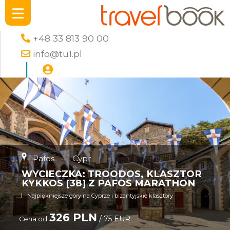
+48 33 813 90 00
info@tu1.pl
Pafos
→
Cypr
WYCIECZKA: TROODOS, KLASZTOR
KYKKOS [38] Z PAFOS MARATHON
Najpiękniejsze góry na Cyprze i bizantyjskie klasztory
326 PLN
/ 75 EUR
Cena od