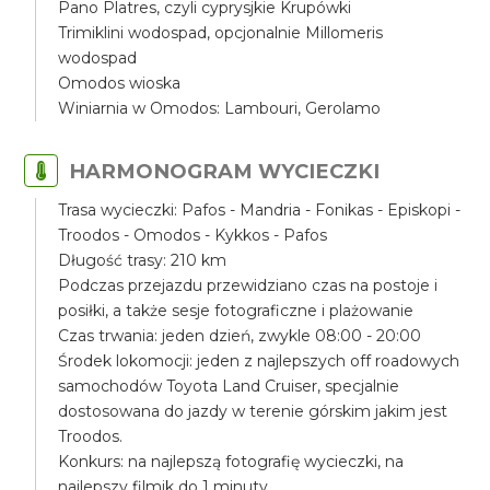
Pano Platres, czyli cyprysjkie Krupówki
Trimiklini wodospad, opcjonalnie Millomeris
wodospad
Omodos wioska
Winiarnia w Omodos: Lambouri, Gerolamo
HARMONOGRAM WYCIECZKI
Trasa wycieczki: Pafos - Mandria - Fonikas - Episkopi -
Troodos - Omodos - Kykkos - Pafos
Długość trasy: 210 km
Podczas przejazdu przewidziano czas na postoje i
posiłki, a także sesje fotograficzne i plażowanie
Czas trwania: jeden dzień, zwykle 08:00 - 20:00
Środek lokomocji: jeden z najlepszych off roadowych
samochodów Toyota Land Cruiser, specjalnie
dostosowana do jazdy w terenie górskim jakim jest
Troodos.
Konkurs: na najlepszą fotografię wycieczki, na
najlepszy filmik do 1 minuty.