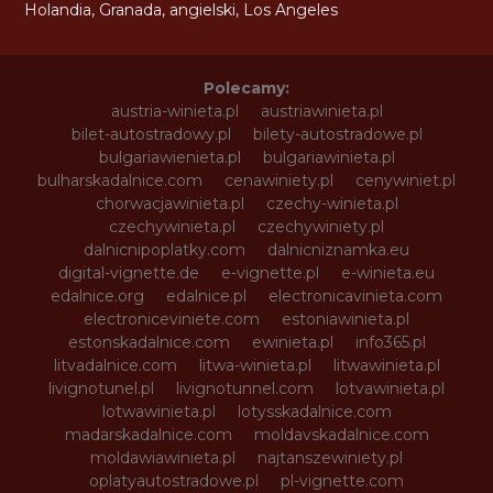
Holandia
,
Granada
,
angielski
,
Los Angeles
Polecamy:
austria-winieta.pl
austriawinieta.pl
bilet-autostradowy.pl
bilety-autostradowe.pl
bulgariawienieta.pl
bulgariawinieta.pl
bulharskadalnice.com
cenawiniety.pl
cenywiniet.pl
chorwacjawinieta.pl
czechy-winieta.pl
czechywinieta.pl
czechywiniety.pl
dalnicnipoplatky.com
dalnicniznamka.eu
digital-vignette.de
e-vignette.pl
e-winieta.eu
edalnice.org
edalnice.pl
electronicavinieta.com
electroniceviniete.com
estoniawinieta.pl
estonskadalnice.com
ewinieta.pl
info365.pl
litvadalnice.com
litwa-winieta.pl
litwawinieta.pl
livignotunel.pl
livignotunnel.com
lotvawinieta.pl
lotwawinieta.pl
lotysskadalnice.com
madarskadalnice.com
moldavskadalnice.com
moldawiawinieta.pl
najtanszewiniety.pl
oplatyautostradowe.pl
pl-vignette.com