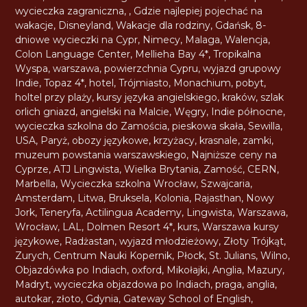
wycieczka zagraniczna
,
,
Gdzie najlepiej pojechać na
wakacje
,
Disneyland
,
Wakacje dla rodziny
,
Gdańsk
,
8-
dniowe wycieczki na Cypr
,
Nimecy
,
Malaga
,
Walencja
,
Colon Language Center
,
Mellieha Bay 4*
,
Tropikalna
Wyspa
,
warszawa
,
powierzchnia Cypru
,
wyjazd grupowy
Indie
,
Topaz 4*
,
hotel
,
Trójmiasto
,
Monachium
,
pobyt
,
holtel przy plaży
,
kursy języka angielskiego
,
kraków
,
szlak
orlich gniazd
,
angielski na Malcie
,
Węgry
,
Indie północne
,
wycieczka szkolna do Zamościa
,
pieskowa skała
,
Sewilla
,
USA
,
Paryż
,
obozy językowe
,
krzyżacy
,
krasnale
,
zamki
,
muzeum powstania warszawskiego
,
Najniższe ceny na
Cyprze
,
ATJ Lingwista
,
Wielka Brytania
,
Zamość
,
CERN
,
Marbella
,
Wycieczka szkolna Wrocław
,
Szwajcaria
,
Amsterdam
,
Litwa
,
Bruksela
,
Kolonia
,
Rajasthan
,
Nowy
Jork
,
Teneryfa
,
Actilingua Academy
,
Lingwista
,
Warszawa
,
Wrocław
,
LAL
,
Dolmen Resort 4*
,
kurs
,
Warszawa kursy
językowe
,
Radżastan
,
wyjazd młodzieżowy
,
Złoty Trójkąt
,
Zurych
,
Centrum Nauki Kopernik
,
Płock
,
St. Julians
,
Wilno
,
Objazdówka po Indiach
,
oxford
,
Mikołajki
,
Anglia
,
Mazury
,
Madryt
,
wycieczka objazdowa po Indiach
,
praga
,
anglia
,
autokar
,
złoto
,
Gdynia
,
Gateway School of English
,