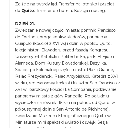
Zejście na twardy ląd. Transfer na lotnisko i przelot
do
Quito
. Transfer do hotelu. Kolacja i nocleg.
DZIEŃ 21.
Zwiedzanie nowej części miasta: pomnik Francisco
de Orellana, droga konkwistadorów, panorama
Guapulo (kościół z XVI w.) i dolin w pobliżu Quito,
lekcja historii Ekwadoru przed fasadą Kongresu,
Uniwersytet Katolicki i Politechnika, parki El Ejido i
Alameda, Dom Kultury Ekwadorskiej, Bazylika.
Spacer po kolonialnej części miasta: Plaza Grande,
Pałac Prezydencki, Pałac Arcybiskupi, Katedra z XVI
wieku, renesansowy kościoł i klasztor San Francisco z
XVI w., barokowy kościół La Compania, podziwianie
panoramy miasta z góry Panecillo. Po południu
wycieczka na równik (15 km na połnoc od Quito, w
półpustynnej dolinie San Antonio de Pichincha),
zwiedzanie Muzeum Etnograficznego i Quito w
Miniaturze mini spektakl światło i dźwięk. Sesja