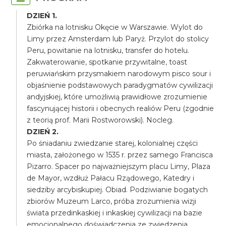
DZIEŃ 1.
Zbiórka na lotnisku Okęcie w Warszawie. Wylot do
Limy przez Amsterdam lub Paryż. Przylot do stolicy
Peru, powitanie na lotnisku, transfer do hotelu.
Zakwaterowanie, spotkanie przywitalne, toast
peruwiańskim przysmakiem narodowym pisco sour i
objaśnienie podstawowych paradygmatów cywilizacji
andyjskiej, które umożliwią prawidłowe zrozumienie
fascynującej historii i obecnych realiów Peru (zgodnie
z teorią prof. Marii Rostworowski). Nocleg.
DZIEŃ 2.
Po śniadaniu zwiedzanie starej, kolonialnej części
miasta, założonego w 1535 r. przez samego Francisca
Pizarro. Spacer po najważniejszym placu Limy, Plaza
de Mayor, wzdłuż Pałacu Rządowego, Katedry i
siedziby arcybiskupiej. Obiad. Podziwianie bogatych
zbiorów Muzeum Larco, próba zrozumienia wizji
świata przedinkaskiej i inkaskiej cywilizacji na bazie
emocjonalnego doświadczenia ze zwiedzenia