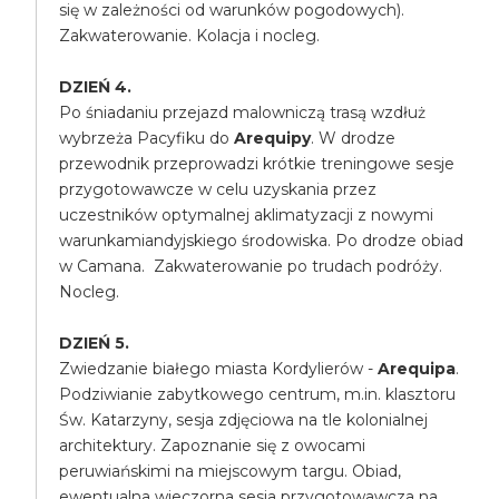
się w zależności od warunków pogodowych).
Zakwaterowanie. Kolacja i nocleg.
DZIEŃ 4.
Po śniadaniu przejazd malowniczą trasą wzdłuż
wybrzeża Pacyfiku do
Arequipy
. W drodze
przewodnik przeprowadzi krótkie treningowe sesje
przygotowawcze w celu uzyskania przez
uczestników optymalnej aklimatyzacji z nowymi
warunkamiandyjskiego środowiska. Po drodze obiad
w Camana. Zakwaterowanie po trudach podróży.
Nocleg.
DZIEŃ 5.
Zwiedzanie białego miasta Kordylierów -
Arequipa
.
Podziwianie zabytkowego centrum, m.in. klasztoru
Św. Katarzyny, sesja zdjęciowa na tle kolonialnej
architektury. Zapoznanie się z owocami
peruwiańskimi na miejscowym targu. Obiad,
ewentualna wieczorna sesja przygotowawcza na