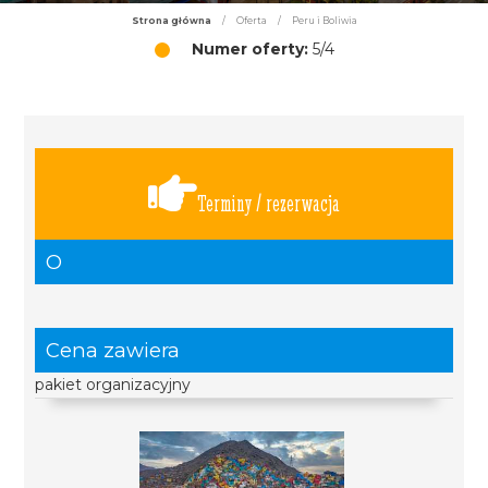
Strona główna
/
Oferta
/
Peru i Boliwia
Numer oferty:
5/4
Terminy / rezerwacja
O
Cena zawiera
pakiet organizacyjny