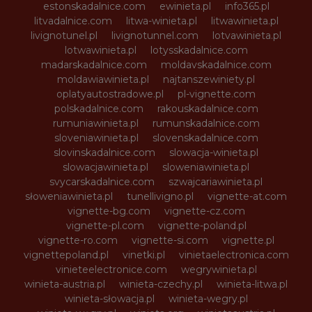
estonskadalnice.com
ewinieta.pl
info365.pl
litvadalnice.com
litwa-winieta.pl
litwawinieta.pl
livignotunel.pl
livignotunnel.com
lotvawinieta.pl
lotwawinieta.pl
lotysskadalnice.com
madarskadalnice.com
moldavskadalnice.com
moldawiawinieta.pl
najtanszewiniety.pl
oplatyautostradowe.pl
pl-vignette.com
polskadalnice.com
rakouskadalnice.com
rumuniawinieta.pl
rumunskadalnice.com
sloveniawinieta.pl
slovenskadalnice.com
slovinskadalnice.com
slowacja-winieta.pl
slowacjawinieta.pl
sloweniawinieta.pl
svycarskadalnice.com
szwajcariawinieta.pl
słoweniawinieta.pl
tunellivigno.pl
vignette-at.com
vignette-bg.com
vignette-cz.com
vignette-pl.com
vignette-poland.pl
vignette-ro.com
vignette-si.com
vignette.pl
vignettepoland.pl
vinetki.pl
vinietaelectronica.com
vinieteelectronice.com
wegrywinieta.pl
winieta-austria.pl
winieta-czechy.pl
winieta-litwa.pl
winieta-słowacja.pl
winieta-wegry.pl