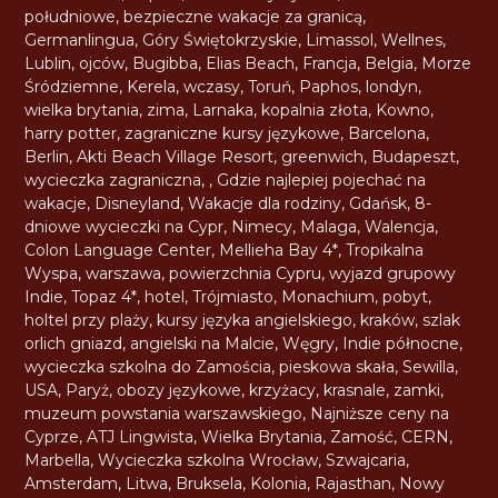
południowe
,
bezpieczne wakacje za granicą
,
Germanlingua
,
Góry Świętokrzyskie
,
Limassol
,
Wellnes
,
Lublin
,
ojców
,
Bugibba
,
Elias Beach
,
Francja
,
Belgia
,
Morze
Śródziemne
,
Kerela
,
wczasy
,
Toruń
,
Paphos
,
londyn
,
wielka brytania
,
zima
,
Larnaka
,
kopalnia złota
,
Kowno
,
harry potter
,
zagraniczne kursy językowe
,
Barcelona
,
Berlin
,
Akti Beach Village Resort
,
greenwich
,
Budapeszt
,
wycieczka zagraniczna
,
,
Gdzie najlepiej pojechać na
wakacje
,
Disneyland
,
Wakacje dla rodziny
,
Gdańsk
,
8-
dniowe wycieczki na Cypr
,
Nimecy
,
Malaga
,
Walencja
,
Colon Language Center
,
Mellieha Bay 4*
,
Tropikalna
Wyspa
,
warszawa
,
powierzchnia Cypru
,
wyjazd grupowy
Indie
,
Topaz 4*
,
hotel
,
Trójmiasto
,
Monachium
,
pobyt
,
holtel przy plaży
,
kursy języka angielskiego
,
kraków
,
szlak
orlich gniazd
,
angielski na Malcie
,
Węgry
,
Indie północne
,
wycieczka szkolna do Zamościa
,
pieskowa skała
,
Sewilla
,
USA
,
Paryż
,
obozy językowe
,
krzyżacy
,
krasnale
,
zamki
,
muzeum powstania warszawskiego
,
Najniższe ceny na
Cyprze
,
ATJ Lingwista
,
Wielka Brytania
,
Zamość
,
CERN
,
Marbella
,
Wycieczka szkolna Wrocław
,
Szwajcaria
,
Amsterdam
,
Litwa
,
Bruksela
,
Kolonia
,
Rajasthan
,
Nowy