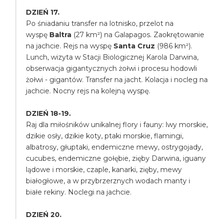
DZIEŃ 17.
Po śniadaniu transfer na lotnisko, przelot na
wyspę
Baltra
(27 km²) na Galapagos. Zaokrętowanie
na jachcie. Rejs na wyspę
Santa Cruz
(986 km²).
Lunch, wizyta w Stacji Biologicznej Karola Darwina,
obserwacja gigantycznych żołwi i procesu hodowli
żołwi - gigantów. Transfer na jacht. Kolacja i nocleg na
jachcie. Nocny rejs na kolejną wyspę.
DZIEŃ 18-19.
Raj dla miłośników unikalnej flory i fauny: lwy morskie,
dzikie osły, dzikie koty, ptaki morskie, flamingi,
albatrosy, głuptaki, endemiczne mewy, ostrygojady,
cucubes, endemiczne gołębie, zięby Darwina, iguany
lądowe i morskie, czaple, kanarki, zięby, mewy
białogłowe, a w przybrzerznych wodach manty i
białe rekiny. Noclegi na jachcie.
DZIEŃ 20.