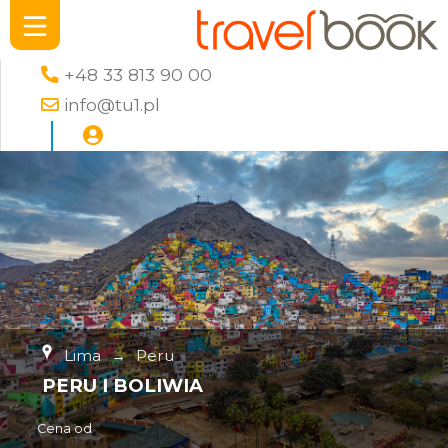
+48 33 813 90 00
info@tu1.pl
Lima
→
Peru
PERU I BOLIWIA
Cena od