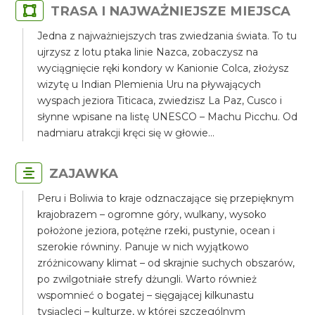
TRASA I NAJWAŻNIEJSZE MIEJSCA
Jedna z najważniejszych tras zwiedzania świata. To tu
ujrzysz z lotu ptaka linie Nazca, zobaczysz na
wyciągnięcie ręki kondory w Kanionie Colca, złożysz
wizytę u Indian Plemienia Uru na pływających
wyspach jeziora Titicaca, zwiedzisz La Paz, Cusco i
słynne wpisane na listę UNESCO – Machu Picchu. Od
nadmiaru atrakcji kręci się w głowie…
ZAJAWKA
Peru i Boliwia to kraje odznaczające się przepięknym
krajobrazem – ogromne góry, wulkany, wysoko
położone jeziora, potężne rzeki, pustynie, ocean i
szerokie równiny. Panuje w nich wyjątkowo
zróżnicowany klimat – od skrajnie suchych obszarów,
po zwilgotniałe strefy dżungli. Warto również
wspomnieć o bogatej – sięgającej kilkunastu
tysiącleci – kulturze, w której szczególnym