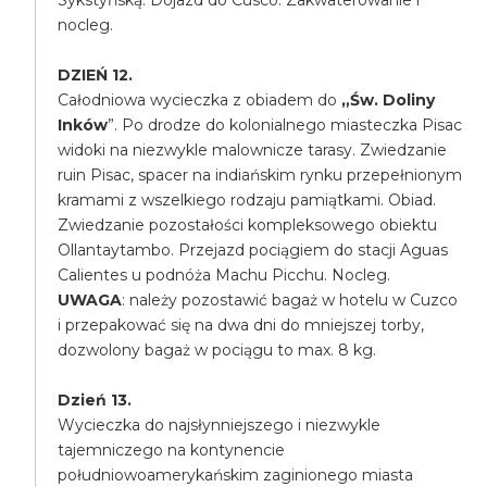
Sykstyńską. Dojazd do Cusco. Zakwaterowanie i
nocleg.
DZIEŃ 12.
Całodniowa wycieczka z obiadem do
„Św. Doliny
Inków
”. Po drodze do kolonialnego miasteczka Pisac
widoki na niezwykle malownicze tarasy. Zwiedzanie
ruin Pisac, spacer na indiańskim rynku przepełnionym
kramami z wszelkiego rodzaju pamiątkami. Obiad.
Zwiedzanie pozostałości kompleksowego obiektu
Ollantaytambo. Przejazd pociągiem do stacji Aguas
Calientes u podnóża Machu Picchu. Nocleg.
UWAGA
: należy pozostawić bagaż w hotelu w Cuzco
i przepakować się na dwa dni do mniejszej torby,
dozwolony bagaż w pociągu to max. 8 kg.
Dzień 13.
Wycieczka do najsłynniejszego i niezwykle
tajemniczego na kontynencie
południowoamerykańskim zaginionego miasta