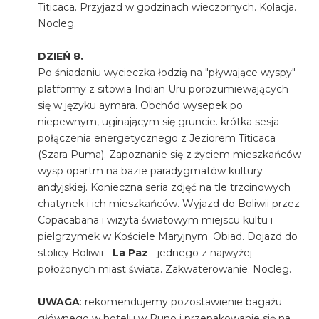
Titicaca. Przyjazd w godzinach wieczornych. Kolacja.
Nocleg.
DZIEŃ 8.
Po śniadaniu wycieczka łodzią na "pływające wyspy"
platformy z sitowia Indian Uru porozumiewających
się w języku aymara. Obchód wysepek po
niepewnym, uginającym się gruncie. krótka sesja
połączenia energetycznego z Jeziorem Titicaca
(Szara Puma). Zapoznanie się z życiem mieszkańców
wysp opartm na bazie paradygmatów kultury
andyjskiej. Konieczna seria zdjęć na tle trzcinowych
chatynek i ich mieszkańców. Wyjazd do Boliwii przez
Copacabana i wizyta światowym miejscu kultu i
pielgrzymek w Kościele Maryjnym. Obiad. Dojazd do
stolicy Boliwii -
La Paz
- jednego z najwyżej
położonych miast świata. Zakwaterowanie. Nocleg.
UWAGA
: rekomendujemy pozostawienie bagażu
głównego w hotelu w Puno i przepakowanie się na