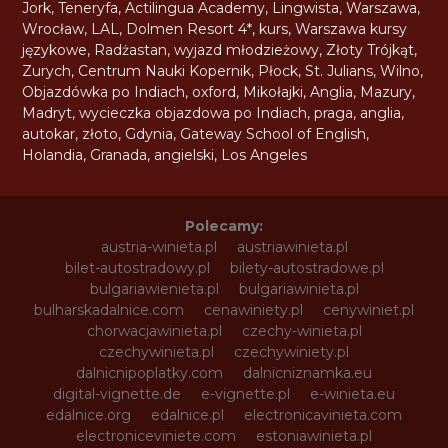
Jork
,
Teneryfa
,
Actilingua Academy
,
Lingwista
,
Warszawa
,
Wrocław
,
LAL
,
Dolmen Resort 4*
,
kurs
,
Warszawa kursy
językowe
,
Radżastan
,
wyjazd młodzieżowy
,
Złoty Trójkąt
,
Zurych
,
Centrum Nauki Kopernik
,
Płock
,
St. Julians
,
Wilno
,
Objazdówka po Indiach
,
oxford
,
Mikołajki
,
Anglia
,
Mazury
,
Madryt
,
wycieczka objazdowa po Indiach
,
praga
,
anglia
,
autokar
,
złoto
,
Gdynia
,
Gateway School of English
,
Holandia
,
Granada
,
angielski
,
Los Angeles
Polecamy:
austria-winieta.pl
austriawinieta.pl
bilet-autostradowy.pl
bilety-autostradowe.pl
bulgariawienieta.pl
bulgariawinieta.pl
bulharskadalnice.com
cenawiniety.pl
cenywiniet.pl
chorwacjawinieta.pl
czechy-winieta.pl
czechywinieta.pl
czechywiniety.pl
dalnicnipoplatky.com
dalnicniznamka.eu
digital-vignette.de
e-vignette.pl
e-winieta.eu
edalnice.org
edalnice.pl
electronicavinieta.com
electroniceviniete.com
estoniawinieta.pl