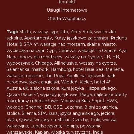
Kontakt
Usługi Internetowe
Oferta Współpracy
Tagi:
Malta
,
wczasy cypr
,
lato
,
Złoty Stok
,
wycieczka
szkolna
,
Apartamenty
,
Kursy językowe za granicą
,
Preluna
Hotel & SPA 4*
,
wakacje nad morzem
,
skalne miasto
,
wycieczka na cypr
,
Cypr
,
Genewa
,
wakacje na Cyprze
,
Aya
Napa
,
obozy dla młodzieży
,
wczasy na Cyprze
,
FB
,
HB
,
wypoczynek
,
Chicago
,
AllInclusive
,
wczasy na cyprze
,
Salamanka
,
malbork
,
Hamburg
,
hotel Blue Sea
,
Mellieha
,
wakacje rodzinne
,
The Royal Apollonia
,
ojcowski park
narodowy
,
język angielski
,
Wiedeń
,
Kielce
,
hotel 4*
,
Austria
,
uk
,
zielona szkoła
,
kurs języka Hiszpańskiego
,
Qawra Place 4*
,
wyjazdy językowe
,
Praga
,
najlepsze oferty
roku
,
kursy młodzieżowe
,
Morawski Kras
,
Sopot
,
BWS
,
wakacje
,
Chennai
,
BB
,
GSE
,
Lozanna
,
8 dni za granicą
,
stolica
,
Sliema
,
SPA
,
kurs języka angielskiego
,
jeziora
,
plaża
,
Qawra
,
wczasy na Malcie
,
Czechy
,
Troki
,
wioska
wakacyjna
,
Lubelszczyzna
,
Henipa
,
powstanie
warszawskie
,
Kaplan
,
wioska turystyczna
,
Indie