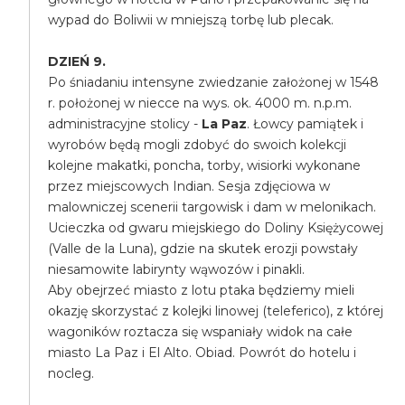
wypad do Boliwii w mniejszą torbę lub plecak.
DZIEŃ 9.
Po śniadaniu intensyne zwiedzanie założonej w 1548
r. położonej w niecce na wys. ok. 4000 m. n.p.m.
administracyjne stolicy -
La Paz
. Łowcy pamiątek i
wyrobów będą mogli zdobyć do swoich kolekcji
kolejne makatki, poncha, torby, wisiorki wykonane
przez miejscowych Indian. Sesja zdjęciowa w
malowniczej scenerii targowisk i dam w melonikach.
Ucieczka od gwaru miejskiego do Doliny Księżycowej
(Valle de la Luna), gdzie na skutek erozji powstały
niesamowite labirynty wąwozów i pinakli.
Aby obejrzeć miasto z lotu ptaka będziemy mieli
okazję skorzystać z kolejki linowej (teleferico), z której
wagoników roztacza się wspaniały widok na całe
miasto La Paz i El Alto. Obiad. Powrót do hotelu i
nocleg.