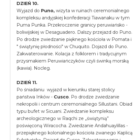
DZIEŃ 10.
Wyjazd do
Puno,
wizyta w ruinach ceremonialnego
kompleksu andyjskiej konfederacji Tiawanaku w tym
Puma Punka. Przekroczenie granicy peruwiańsko -
boliwijskiej w Desaguadero. Dalszy przejazd do Puno.
Po drodze zwiedzanie pięknego kościoła w Pomata i
" świątynię płodności" w Chuquito. Dojazd do Puno.
Zakwaterowanie. Kolacja z folklorem i tradycujnym
przysmakiem Peruwiańczyków czyli świnką morską
(kawia). Nocleg.
DZIEŃ 11.
Po śniadaniu wyjazd w kierunku starej stolicy
państwa Inków -
Cusco
. Po drodze zwiedzanie
nekropolii i centrum ceremonialnego Sillustani. Obiad
typu bufet w Sicuani. Zwiedzanie kompleksu
archeologicznego w Raqchi ze „świątynią”
poświęconą Wiracocha. Zwiedzanie Andahuaylillas -
przepięknego kolonialnego kościoła zwanego Kaplicą