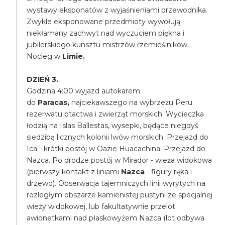
wystawy eksponatów z wyjaśnieniami przewodnika.
Zwykle eksponowane przedmioty wywołują
niekłamany zachwyt nad wyczuciem piękna i
jubilerskiego kunsztu mistrzów rzemieślników.
Nocleg w
Limie.
DZIEŃ 3.
Godzina 4:00 wyjazd autokarem
do
Paracas,
najciekawszego na wybrzeżu Peru
rezerwatu ptactwa i zwierząt morskich. Wycieczka
łodzią na Islas Ballestas, wysepki, będące niegdyś
siedzibą licznych kolonii lwów morskich. Przejazd do
Ica - krótki postój w Oazie Huacachina. Przejazd do
Nazca. Po drodze postój w Mirador - wieża widokowa
(pierwszy kontakt z liniami
Nazca
- figury ręka i
drzewo). Obserwacja tajemniczych linii wyrytych na
rozległym obszarze kamienistej pustyni ze specjalnej
wieży widokowej, lub fakultatywnie przelot
awionetkami nad płaskowyżem Nazca (lot odbywa