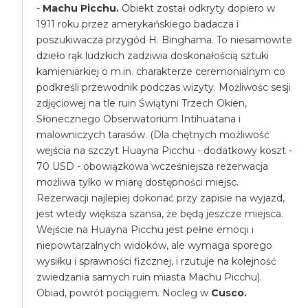
-
Machu Picchu.
Obiekt został odkryty dopiero w
1911 roku przez amerykańskiego badacza i
poszukiwacza przygód H. Binghama. To niesamowite
dzieło rąk ludzkich zadziwia doskonałością sztuki
kamieniarkiej o m.in. charakterze ceremonialnym co
podkreśli przewodnik podczas wizyty. Możliwośc sesji
zdjęciowej na tle ruin Świątyni Trzech Okien,
Słonecznego Obserwatorium Intihuatana i
malowniczych tarasów. (Dla chętnych możliwość
wejścia na szczyt Huayna Picchu - dodatkowy koszt -
70 USD - obowiązkowa wcześniejsza rezerwacja
możliwa tylko w miarę dostępności miejsc.
Rezerwacji najlepiej dokonać przy zapisie na wyjazd,
jest wtedy większa szansa, że będą jeszcze miejsca.
Wejście na Huayna Picchu jest pełne emocji i
niepowtarzalnych widoków, ale wymaga sporego
wysiłku i sprawności fizcznej, i rzutuje na kolejność
zwiedzania samych ruin miasta Machu Picchu).
Obiad, powrót pociągiem. Nocleg w
Cusco.