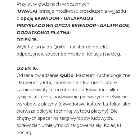
Przylot w godzinach wieczornych.
UWAGA!
Istnieje możliwość przedłużenia wyjazdu
o
opcję EKWADOR - GALAPAGOS
PRZYKŁADOWA OPCJA EKWADOR - GALAPAGOS,
DODATKOWO PŁATNA:
DZIEŃ 15.
Wylot z Limy do Quito. Transfer do hotelu,
odpoczynek, spacer po mieście. Kolacja i nocleg.
DZIEŃ 16.
Od rana zwiedzanie
Quito
: Muzeum Archeologiczne
i Muzeum Złota, zapoznanie z kulturami, ktore
zamieszkiwały teren obecnego Ekwadoru kilka
tysięcy lat temu, podziwianie pierwszych na świecie
wyrobow z platyny (ekwadorska kultura La Tolita jako
pierwsza odkryła technikę wytopu platyny). Dla
chętnych spacer na targ wyrobów ludowych,
sprawdzian umiejętności targowania się. Kolacja i
nocleg.