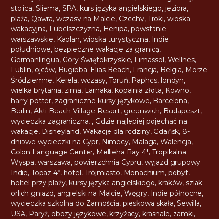
stolica
,
Sliema
,
SPA
,
kurs języka angielskiego
,
jeziora
,
plaża
,
Qawra
,
wczasy na Malcie
,
Czechy
,
Troki
,
wioska
wakacyjna
,
Lubelszczyzna
,
Henipa
,
powstanie
warszawskie
,
Kaplan
,
wioska turystyczna
,
Indie
południowe
,
bezpieczne wakacje za granicą
,
Germanlingua
,
Góry Świętokrzyskie
,
Limassol
,
Wellnes
,
Lublin
,
ojców
,
Bugibba
,
Elias Beach
,
Francja
,
Belgia
,
Morze
Śródziemne
,
Kerela
,
wczasy
,
Toruń
,
Paphos
,
londyn
,
wielka brytania
,
zima
,
Larnaka
,
kopalnia złota
,
Kowno
,
harry potter
,
zagraniczne kursy językowe
,
Barcelona
,
Berlin
,
Akti Beach Village Resort
,
greenwich
,
Budapeszt
,
wycieczka zagraniczna
,
,
Gdzie najlepiej pojechać na
wakacje
,
Disneyland
,
Wakacje dla rodziny
,
Gdańsk
,
8-
dniowe wycieczki na Cypr
,
Nimecy
,
Malaga
,
Walencja
,
Colon Language Center
,
Mellieha Bay 4*
,
Tropikalna
Wyspa
,
warszawa
,
powierzchnia Cypru
,
wyjazd grupowy
Indie
,
Topaz 4*
,
hotel
,
Trójmiasto
,
Monachium
,
pobyt
,
holtel przy plaży
,
kursy języka angielskiego
,
kraków
,
szlak
orlich gniazd
,
angielski na Malcie
,
Węgry
,
Indie północne
,
wycieczka szkolna do Zamościa
,
pieskowa skała
,
Sewilla
,
USA
,
Paryż
,
obozy językowe
,
krzyżacy
,
krasnale
,
zamki
,