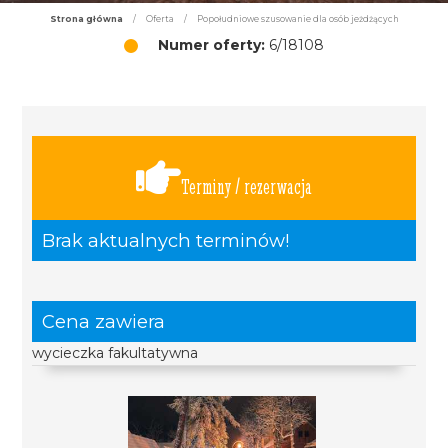
Strona główna
/
Oferta
/
Popołudniowe szusowanie dla osób jeżdżących
Numer oferty:
6/18108
Terminy / rezerwacja
Brak aktualnych terminów!
Cena zawiera
wycieczka fakultatywna