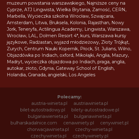
muzeum powstania warszawskiego
,
Najniższe ceny na
Cyprze
,
ATJ Lingwista
,
Wielka Brytania
,
Zamość
,
CERN
,
Marbella
,
Wycieczka szkolna Wrocław
,
Szwajcaria
,
Amsterdam
,
Litwa
,
Bruksela
,
Kolonia
,
Rajasthan
,
Nowy
Jork
,
Teneryfa
,
Actilingua Academy
,
Lingwista
,
Warszawa
,
Wrocław
,
LAL
,
Dolmen Resort 4*
,
kurs
,
Warszawa kursy
językowe
,
Radżastan
,
wyjazd młodzieżowy
,
Złoty Trójkąt
,
Zurych
,
Centrum Nauki Kopernik
,
Płock
,
St. Julians
,
Wilno
,
Objazdówka po Indiach
,
oxford
,
Mikołajki
,
Anglia
,
Mazury
,
Madryt
,
wycieczka objazdowa po Indiach
,
praga
,
anglia
,
autokar
,
złoto
,
Gdynia
,
Gateway School of English
,
Holandia
,
Granada
,
angielski
,
Los Angeles
Polecamy:
austria-winieta.pl
austriawinieta.pl
bilet-autostradowy.pl
bilety-autostradowe.pl
bulgariawienieta.pl
bulgariawinieta.pl
bulharskadalnice.com
cenawiniety.pl
cenywiniet.pl
chorwacjawinieta.pl
czechy-winieta.pl
czechywinieta.pl
czechywiniety.pl