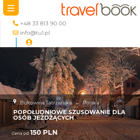
+48 33 813 90 00
info@tu1.pl
Bukowina Tatrzańska
→
Polska
POPOŁUDNIOWE SZUSOWANIE DLA
OSÓB JEŻDŻĄCYCH
150 PLN
Cena od