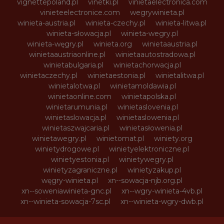
vignettepoland.pl
vinetki.pl
vinietaelectronica.com
vinieteelectronice.com
wegrywinieta.pl
winieta-austria.pl
winieta-czechy.pl
winieta-litwa.pl
winieta-słowacja.pl
winieta-wegry.pl
winieta-węgry.pl
winieta.org
winietaaustria.pl
winietaaustriaonline.pl
winietaautostradowa.pl
winietabulgaria.pl
winietachorwacja.pl
winietaczechy.pl
winietaestonia.pl
winietalitwa.pl
winietalotwa.pl
winietamoldawia.pl
winietaonline.com
winietapolska.pl
winietarumunia.pl
winietaslovenia.pl
winietaslowacja.pl
winietaslowenia.pl
winietaszwajcaria.pl
winietasłowenia.pl
winietawegry.pl
winietomat.pl
winiety.org
winietydrogowe.pl
winietyelektroniczne.pl
winietyestonia.pl
winietywegry.pl
winietyzagraniczne.pl
winietyzakup.pl
węgry-winieta.pl
xn--sowacja-njb.org.pl
xn--soweniawinieta-gnc.pl
xn--wgry-winieta-4vb.pl
xn--winieta-sowacja-7sc.pl
xn--winieta-wgry-dwb.pl