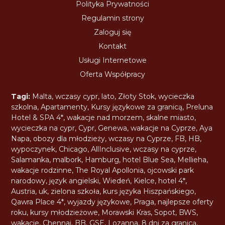
Polityka Prywatności
Regulamin strony
Zaloguj się
Kontakt
Usługi Internetowe
Oferta Współpracy
Tagi:
Malta
,
wczasy cypr
,
lato
,
Złoty Stok
,
wycieczka
szkolna
,
Apartamenty
,
Kursy językowe za granicą
,
Preluna
Hotel & SPA 4*
,
wakacje nad morzem
,
skalne miasto
,
wycieczka na cypr
,
Cypr
,
Genewa
,
wakacje na Cyprze
,
Aya
Napa
,
obozy dla młodzieży
,
wczasy na Cyprze
,
FB
,
HB
,
wypoczynek
,
Chicago
,
AllInclusive
,
wczasy na cyprze
,
Salamanka
,
malbork
,
Hamburg
,
hotel Blue Sea
,
Mellieha
,
wakacje rodzinne
,
The Royal Apollonia
,
ojcowski park
narodowy
,
język angielski
,
Wiedeń
,
Kielce
,
hotel 4*
,
Austria
,
uk
,
zielona szkoła
,
kurs języka Hiszpańskiego
,
Qawra Place 4*
,
wyjazdy językowe
,
Praga
,
najlepsze oferty
roku
,
kursy młodzieżowe
,
Morawski Kras
,
Sopot
,
BWS
,
wakacje
,
Chennai
,
BB
,
GSE
,
Lozanna
,
8 dni za granicą
,