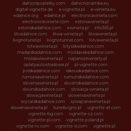
dalnicnipoplatky.com
dalnicniznamka.eu
digital-vignette.de
e-vignette.pl
e-winieta.eu
edalnice.org
edalnice.pl
electronicavinieta.com
electroniceviniete.com
estoniawinieta.pl
estonskadalnice.com
ewinieta.pl
info365.pl
litvadalnice.com
litwa-winieta.pl
litwawinieta.pl
livignotunel.pl
livignotunnel.com
lotvawinieta.pl
lotwawinieta.pl
lotysskadalnice.com
madarskadalnice.com
moldavskadalnice.com
moldawiawinieta.pl
najtanszewiniety.pl
oplatyautostradowe.pl
pl-vignette.com
polskadalnice.com
rakouskadalnice.com
rumuniawinieta.pl
rumunskadalnice.com
sloveniawinieta.pl
slovenskadalnice.com
slovinskadalnice.com
slowacja-winieta.pl
slowacjawinieta.pl
sloweniawinieta.pl
svycarskadalnice.com
szwajcariawinieta.pl
słoweniawinieta.pl
tunellivigno.pl
vignette-at.com
vignette-bg.com
vignette-cz.com
vignette-pl.com
vignette-poland.pl
vignette-ro.com
vignette-si.com
vignette.pl