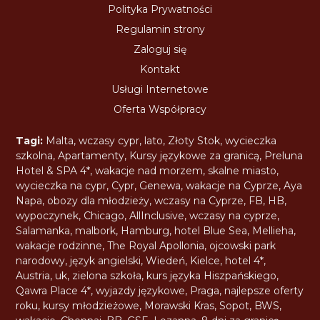
Polityka Prywatności
Regulamin strony
Zaloguj się
Kontakt
Usługi Internetowe
Oferta Współpracy
Tagi:
Malta
,
wczasy cypr
,
lato
,
Złoty Stok
,
wycieczka
szkolna
,
Apartamenty
,
Kursy językowe za granicą
,
Preluna
Hotel & SPA 4*
,
wakacje nad morzem
,
skalne miasto
,
wycieczka na cypr
,
Cypr
,
Genewa
,
wakacje na Cyprze
,
Aya
Napa
,
obozy dla młodzieży
,
wczasy na Cyprze
,
FB
,
HB
,
wypoczynek
,
Chicago
,
AllInclusive
,
wczasy na cyprze
,
Salamanka
,
malbork
,
Hamburg
,
hotel Blue Sea
,
Mellieha
,
wakacje rodzinne
,
The Royal Apollonia
,
ojcowski park
narodowy
,
język angielski
,
Wiedeń
,
Kielce
,
hotel 4*
,
Austria
,
uk
,
zielona szkoła
,
kurs języka Hiszpańskiego
,
Qawra Place 4*
,
wyjazdy językowe
,
Praga
,
najlepsze oferty
roku
,
kursy młodzieżowe
,
Morawski Kras
,
Sopot
,
BWS
,