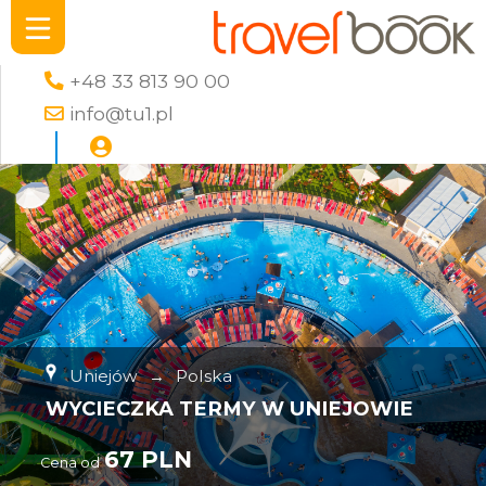
+48 33 813 90 00
info@tu1.pl
Uniejów
→
Polska
WYCIECZKA TERMY W UNIEJOWIE
67 PLN
Cena od