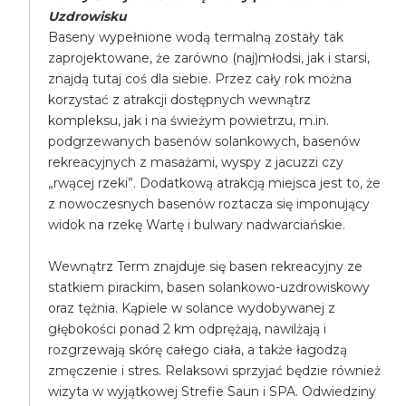
Uzdrowisku
Baseny wypełnione wodą termalną zostały tak
zaprojektowane, że zarówno (naj)młodsi, jak i starsi,
znajdą tutaj coś dla siebie. Przez cały rok można
korzystać z atrakcji dostępnych wewnątrz
kompleksu, jak i na świeżym powietrzu, m.in.
podgrzewanych basenów solankowych, basenów
rekreacyjnych z masażami, wyspy z jacuzzi czy
„rwącej rzeki”. Dodatkową atrakcją miejsca jest to, że
z nowoczesnych basenów roztacza się imponujący
widok na rzekę Wartę i bulwary nadwarciańskie.
Wewnątrz Term znajduje się basen rekreacyjny ze
statkiem pirackim, basen solankowo-uzdrowiskowy
oraz tężnia. Kąpiele w solance wydobywanej z
głębokości ponad 2 km odprężają, nawilżają i
rozgrzewają skórę całego ciała, a także łagodzą
zmęczenie i stres. Relaksowi sprzyjać będzie również
wizyta w wyjątkowej Strefie Saun i SPA. Odwiedziny