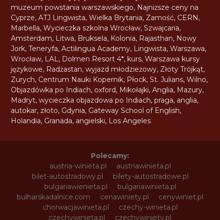
muzeum powstania warszawskiego
,
Najniższe ceny na
Cyprze
,
ATJ Lingwista
,
Wielka Brytania
,
Zamość
,
CERN
,
Marbella
,
Wycieczka szkolna Wrocław
,
Szwajcaria
,
Amsterdam
,
Litwa
,
Bruksela
,
Kolonia
,
Rajasthan
,
Nowy
Jork
,
Teneryfa
,
Actilingua Academy
,
Lingwista
,
Warszawa
,
Wrocław
,
LAL
,
Dolmen Resort 4*
,
kurs
,
Warszawa kursy
językowe
,
Radżastan
,
wyjazd młodzieżowy
,
Złoty Trójkąt
,
Zurych
,
Centrum Nauki Kopernik
,
Płock
,
St. Julians
,
Wilno
,
Objazdówka po Indiach
,
oxford
,
Mikołajki
,
Anglia
,
Mazury
,
Madryt
,
wycieczka objazdowa po Indiach
,
praga
,
anglia
,
autokar
,
złoto
,
Gdynia
,
Gateway School of English
,
Holandia
,
Granada
,
angielski
,
Los Angeles
Polecamy:
austria-winieta.pl
austriawinieta.pl
bilet-autostradowy.pl
bilety-autostradowe.pl
bulgariawienieta.pl
bulgariawinieta.pl
bulharskadalnice.com
cenawiniety.pl
cenywiniet.pl
chorwacjawinieta.pl
czechy-winieta.pl
czechywinieta.pl
czechywiniety.pl