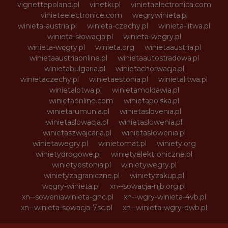
vignettepoland.pl
vinetki.pl
vinietaelectronica.com
vinieteelectronice.com
wegrywinieta.pl
winieta-austria.pl
winieta-czechy.pl
winieta-litwa.pl
winieta-słowacja.pl
winieta-wegry.pl
winieta-węgry.pl
winieta.org
winietaaustria.pl
winietaaustriaonline.pl
winietaautostradowa.pl
winietabulgaria.pl
winietachorwacja.pl
winietaczechy.pl
winietaestonia.pl
winietalitwa.pl
winietalotwa.pl
winietamoldawia.pl
winietaonline.com
winietapolska.pl
winietarumunia.pl
winietaslovenia.pl
winietaslowacja.pl
winietaslowenia.pl
winietaszwajcaria.pl
winietasłowenia.pl
winietawegry.pl
winietomat.pl
winiety.org
winietydrogowe.pl
winietyelektroniczne.pl
winietyestonia.pl
winietywegry.pl
winietyzagraniczne.pl
winietyzakup.pl
węgry-winieta.pl
xn--sowacja-njb.org.pl
xn--soweniawinieta-gnc.pl
xn--wgry-winieta-4vb.pl
xn--winieta-sowacja-7sc.pl
xn--winieta-wgry-dwb.pl