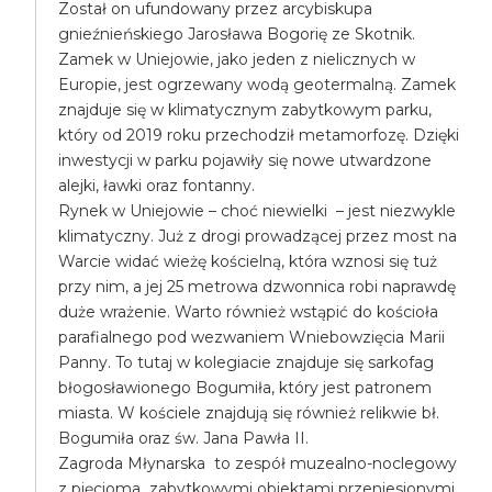
Został on ufundowany przez arcybiskupa
gnieźnieńskiego Jarosława Bogorię ze Skotnik.
Zamek w Uniejowie, jako jeden z nielicznych w
Europie, jest ogrzewany wodą geotermalną. Zamek
znajduje się w klimatycznym zabytkowym parku,
który od 2019 roku przechodził metamorfozę. Dzięki
inwestycji w parku pojawiły się nowe utwardzone
alejki, ławki oraz fontanny.
Rynek w Uniejowie – choć niewielki – jest niezwykle
klimatyczny. Już z drogi prowadzącej przez most na
Warcie widać wieżę kościelną, która wznosi się tuż
przy nim, a jej 25 metrowa dzwonnica robi naprawdę
duże wrażenie. Warto również wstąpić do kościoła
parafialnego pod wezwaniem Wniebowzięcia Marii
Panny. To tutaj w kolegiacie znajduje się sarkofag
błogosławionego Bogumiła, który jest patronem
miasta. W kościele znajdują się również relikwie bł.
Bogumiła oraz św. Jana Pawła II.
Zagroda Młynarska to zespół muzealno-noclegowy
z pięcioma zabytkowymi obiektami przeniesionymi