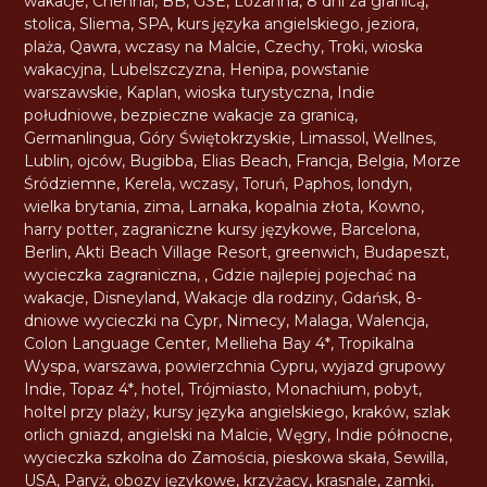
wakacje
,
Chennai
,
BB
,
GSE
,
Lozanna
,
8 dni za granicą
,
stolica
,
Sliema
,
SPA
,
kurs języka angielskiego
,
jeziora
,
plaża
,
Qawra
,
wczasy na Malcie
,
Czechy
,
Troki
,
wioska
wakacyjna
,
Lubelszczyzna
,
Henipa
,
powstanie
warszawskie
,
Kaplan
,
wioska turystyczna
,
Indie
południowe
,
bezpieczne wakacje za granicą
,
Germanlingua
,
Góry Świętokrzyskie
,
Limassol
,
Wellnes
,
Lublin
,
ojców
,
Bugibba
,
Elias Beach
,
Francja
,
Belgia
,
Morze
Śródziemne
,
Kerela
,
wczasy
,
Toruń
,
Paphos
,
londyn
,
wielka brytania
,
zima
,
Larnaka
,
kopalnia złota
,
Kowno
,
harry potter
,
zagraniczne kursy językowe
,
Barcelona
,
Berlin
,
Akti Beach Village Resort
,
greenwich
,
Budapeszt
,
wycieczka zagraniczna
,
,
Gdzie najlepiej pojechać na
wakacje
,
Disneyland
,
Wakacje dla rodziny
,
Gdańsk
,
8-
dniowe wycieczki na Cypr
,
Nimecy
,
Malaga
,
Walencja
,
Colon Language Center
,
Mellieha Bay 4*
,
Tropikalna
Wyspa
,
warszawa
,
powierzchnia Cypru
,
wyjazd grupowy
Indie
,
Topaz 4*
,
hotel
,
Trójmiasto
,
Monachium
,
pobyt
,
holtel przy plaży
,
kursy języka angielskiego
,
kraków
,
szlak
orlich gniazd
,
angielski na Malcie
,
Węgry
,
Indie północne
,
wycieczka szkolna do Zamościa
,
pieskowa skała
,
Sewilla
,
USA
,
Paryż
,
obozy językowe
,
krzyżacy
,
krasnale
,
zamki
,