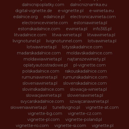
dalnicnipoplatky.com
dalnicniznamka.eu
digital-vignette.de
e-vignette.pl
e-winieta.eu
edalnice.org
edalnice.pl
electronicavinieta.com
electroniceviniete.com
estoniawinieta.pl
estonskadalnice.com
ewinieta.pl
info365.pl
litvadalnice.com
litwa-winieta.pl
litwawinieta.pl
livignotunel.pl
livignotunnel.com
lotvawinieta.pl
lotwawinieta.pl
lotysskadalnice.com
madarskadalnice.com
moldavskadalnice.com
moldawiawinieta.pl
najtanszewiniety.pl
oplatyautostradowe.pl
pl-vignette.com
polskadalnice.com
rakouskadalnice.com
rumuniawinieta.pl
rumunskadalnice.com
sloveniawinieta.pl
slovenskadalnice.com
slovinskadalnice.com
slowacja-winieta.pl
slowacjawinieta.pl
sloweniawinieta.pl
svycarskadalnice.com
szwajcariawinieta.pl
słoweniawinieta.pl
tunellivigno.pl
vignette-at.com
vignette-bg.com
vignette-cz.com
vignette-pl.com
vignette-poland.pl
vignette-ro.com
vignette-si.com
vignette.pl