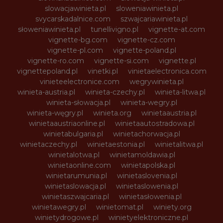
slowacjawinieta.pl
sloweniawinieta.pl
svycarskadalnice.com
szwajcariawinieta.pl
słoweniawinieta.pl
tunellivigno.pl
vignette-at.com
vignette-bg.com
vignette-cz.com
vignette-pl.com
vignette-poland.pl
vignette-ro.com
vignette-si.com
vignette.pl
vignettepoland.pl
vinetki.pl
vinietaelectronica.com
vinieteelectronice.com
wegrywinieta.pl
winieta-austria.pl
winieta-czechy.pl
winieta-litwa.pl
winieta-słowacja.pl
winieta-wegry.pl
winieta-węgry.pl
winieta.org
winietaaustria.pl
winietaaustriaonline.pl
winietaautostradowa.pl
winietabulgaria.pl
winietachorwacja.pl
winietaczechy.pl
winietaestonia.pl
winietalitwa.pl
winietalotwa.pl
winietamoldawia.pl
winietaonline.com
winietapolska.pl
winietarumunia.pl
winietaslovenia.pl
winietaslowacja.pl
winietaslowenia.pl
winietaszwajcaria.pl
winietasłowenia.pl
winietawegry.pl
winietomat.pl
winiety.org
winietydrogowe.pl
winietyelektroniczne.pl