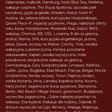
Salamanka
,
malbork
,
Hamburg
,
hotel Blue Sea
,
Mellieha
,
wakacje rodzinne
,
The Royal Apollonia
,
ojcowski park
narodowy
,
język angielski
,
Wiedeń
,
Kielce
,
hotel 4*
,
Austria
,
uk
,
zielona szkoła
,
kurs języka Hiszpańskiego
,
Qawra Place 4*
,
wyjazdy językowe
,
Praga
,
najlepsze oferty
roku
,
kursy młodzieżowe
,
Morawski Kras
,
Sopot
,
BWS
,
wakacje
,
Chennai
,
BB
,
GSE
,
Lozanna
,
8 dni za granicą
,
stolica
,
Sliema
,
SPA
,
kurs języka angielskiego
,
jeziora
,
plaża
,
Qawra
,
wczasy na Malcie
,
Czechy
,
Troki
,
wioska
wakacyjna
,
Lubelszczyzna
,
Henipa
,
powstanie
warszawskie
,
Kaplan
,
wioska turystyczna
,
Indie
południowe
,
bezpieczne wakacje za granicą
,
Germanlingua
,
Góry Świętokrzyskie
,
Limassol
,
Wellnes
,
Lublin
,
ojców
,
Bugibba
,
Elias Beach
,
Francja
,
Belgia
,
Morze
Śródziemne
,
Kerela
,
wczasy
,
Toruń
,
Paphos
,
londyn
,
wielka brytania
,
zima
,
Larnaka
,
kopalnia złota
,
Kowno
,
harry potter
,
zagraniczne kursy językowe
,
Barcelona
,
Berlin
,
Akti Beach Village Resort
,
greenwich
,
Budapeszt
,
wycieczka zagraniczna
,
,
Gdzie najlepiej pojechać na
wakacje
,
Disneyland
,
Wakacje dla rodziny
,
Gdańsk
,
8-
dniowe wycieczki na Cypr
,
Nimecy
,
Malaga
,
Walencja
,