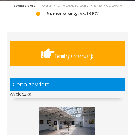
Strona główna
/
Oferta
/
Ćmielowskie Porcelany i Krzemionki Opatowskie
Numer oferty:
93/18107
Terminy / rezerwacja
Cena zawiera
wycieczka