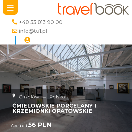
+48 33 813 90 00
info@tu1.pl
Ćmielów
→
Polska
ĆMIELOWSKIE PORCELANY I
KRZEMIONKI OPATOWSKIE
56 PLN
Cena od