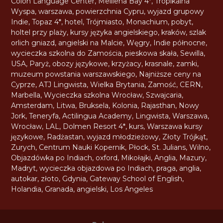
Colon Language Center
,
Mellieha Bay 4*
,
Tropikalna
Wyspa
,
warszawa
,
powierzchnia Cypru
,
wyjazd grupowy
Indie
,
Topaz 4*
,
hotel
,
Trójmiasto
,
Monachium
,
pobyt
,
holtel przy plaży
,
kursy języka angielskiego
,
kraków
,
szlak
orlich gniazd
,
angielski na Malcie
,
Węgry
,
Indie północne
,
wycieczka szkolna do Zamościa
,
pieskowa skała
,
Sewilla
,
USA
,
Paryż
,
obozy językowe
,
krzyżacy
,
krasnale
,
zamki
,
muzeum powstania warszawskiego
,
Najniższe ceny na
Cyprze
,
ATJ Lingwista
,
Wielka Brytania
,
Zamość
,
CERN
,
Marbella
,
Wycieczka szkolna Wrocław
,
Szwajcaria
,
Amsterdam
,
Litwa
,
Bruksela
,
Kolonia
,
Rajasthan
,
Nowy
Jork
,
Teneryfa
,
Actilingua Academy
,
Lingwista
,
Warszawa
,
Wrocław
,
LAL
,
Dolmen Resort 4*
,
kurs
,
Warszawa kursy
językowe
,
Radżastan
,
wyjazd młodzieżowy
,
Złoty Trójkąt
,
Zurych
,
Centrum Nauki Kopernik
,
Płock
,
St. Julians
,
Wilno
,
Objazdówka po Indiach
,
oxford
,
Mikołajki
,
Anglia
,
Mazury
,
Madryt
,
wycieczka objazdowa po Indiach
,
praga
,
anglia
,
autokar
,
złoto
,
Gdynia
,
Gateway School of English
,
Holandia
,
Granada
,
angielski
,
Los Angeles