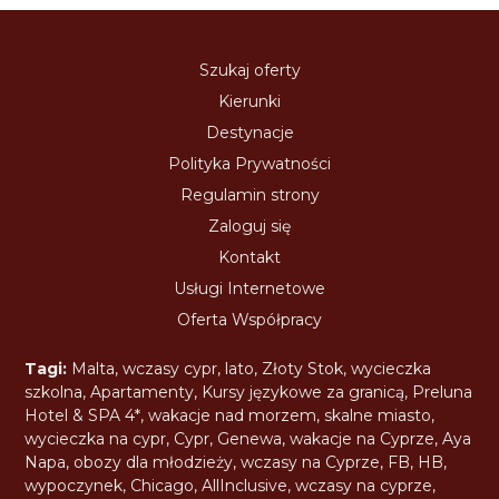
Szukaj oferty
Kierunki
Destynacje
Polityka Prywatności
Regulamin strony
Zaloguj się
Kontakt
Usługi Internetowe
Oferta Współpracy
Tagi:
Malta
,
wczasy cypr
,
lato
,
Złoty Stok
,
wycieczka
szkolna
,
Apartamenty
,
Kursy językowe za granicą
,
Preluna
Hotel & SPA 4*
,
wakacje nad morzem
,
skalne miasto
,
wycieczka na cypr
,
Cypr
,
Genewa
,
wakacje na Cyprze
,
Aya
Napa
,
obozy dla młodzieży
,
wczasy na Cyprze
,
FB
,
HB
,
wypoczynek
,
Chicago
,
AllInclusive
,
wczasy na cyprze
,