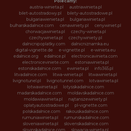
Polecamy:
austria-winieta.pl
austriawinieta.pl
bilet-autostradowy.pl
bilety-autostradowe.pl
bulgariawienieta.pl
bulgariawinieta.pl
bulharskadalnice.com
cenawiniety.pl
cenywiniet.pl
chorwacjawinieta.pl
czechy-winieta.pl
czechywinieta.pl
czechywiniety.pl
dalnicnipoplatky.com
dalnicniznamka.eu
digital-vignette.de
e-vignette.pl
e-winieta.eu
edalnice.org
edalnice.pl
electronicavinieta.com
electroniceviniete.com
estoniawinieta.pl
estonskadalnice.com
ewinieta.pl
info365.pl
litvadalnice.com
litwa-winieta.pl
litwawinieta.pl
livignotunel.pl
livignotunnel.com
lotvawinieta.pl
lotwawinieta.pl
lotysskadalnice.com
madarskadalnice.com
moldavskadalnice.com
moldawiawinieta.pl
najtanszewiniety.pl
oplatyautostradowe.pl
pl-vignette.com
polskadalnice.com
rakouskadalnice.com
rumuniawinieta.pl
rumunskadalnice.com
sloveniawinieta.pl
slovenskadalnice.com
slovinskadalnice.com
slowacja-winieta.pl