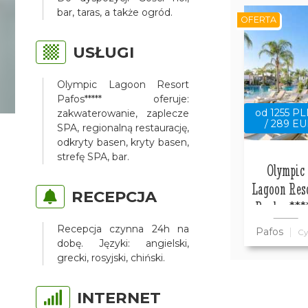
bar, taras, a także ogród.
OFERTA
USŁUGI
Olympic Lagoon Resort
Pafos***** oferuje:
od 1255 P
zakwaterowanie, zaplecze
/ 289 E
SPA, regionalną restaurację,
odkryty basen, kryty basen,
strefę SPA, bar.
Olympic
Lagoon Res
RECEPCJA
Paphos***
Recepcja czynna 24h na
Pafos
Cy
dobę. Języki: angielski,
grecki, rosyjski, chiński.
INTERNET