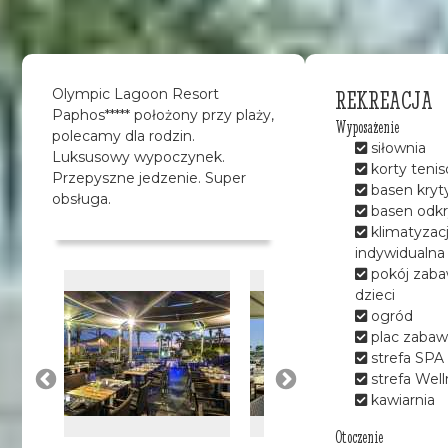
REKREACJA
Olympic Lagoon Resort
Paphos***** położony przy plaży,
Wyposażenie
polecamy dla rodzin.
siłownia
Luksusowy wypoczynek.
korty teni
Przepyszne jedzenie. Super
basen kryt
obsługa.
basen odkr
klimatyzac
indywidualna
pokój zaba
dzieci
ogród
plac zabaw
strefa SPA
strefa Well
kawiarnia
Otoczenie