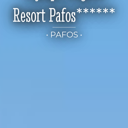
Resort Pafos******
• PAFOS •