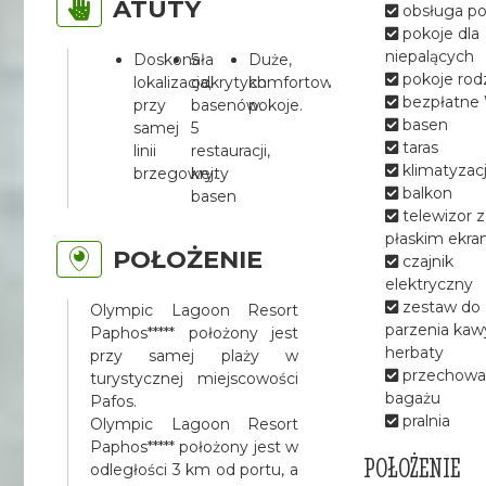
ATUTY
obsługa po
pokoje dla
niepalących
Doskonała
5
Duże,
pokoje rod
lokalizacja,
odkrytych
komfortowe
bezpłatne 
przy
basenów.
pokoje.
basen
samej
5
taras
linii
restauracji,
klimatyzac
brzegowej.
kryty
balkon
basen
telewizor z
płaskim ekr
POŁOŻENIE
czajnik
elektryczny
zestaw do
Olympic Lagoon Resort
parzenia kawy
Paphos***** położony jest
herbaty
przy samej plaży w
przechowal
turystycznej miejscowości
bagażu
Pafos.
pralnia
Olympic Lagoon Resort
Paphos***** położony jest w
POŁOŻENIE
odległości 3 km od portu, a