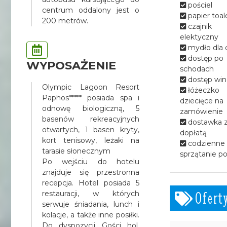
pościel
centrum oddalony jest o
papier toa
200 metrów.
czajnik
elektyczny
mydło dla c
dostęp po
WYPOSAŻENIE
schodach
dostęp win
Olympic Lagoon Resort
łóżeczko
Paphos***** posiada spa i
dziecięce na
odnowę biologiczną, 5
zamówienie
basenów rekreacyjnych
dostawka 
otwartych, 1 basen kryty,
dopłatą
kort tenisowy, leżaki na
codzienne
tarasie słonecznym
sprzątanie p
Po wejściu do hotelu
znajduje się przestronna
recepcja. Hotel posiada 5
Ofert
restauracji, w których
serwuje śniadania, lunch i
kolacje, a także inne posiłki.
Do dyspozycji Gości hol,