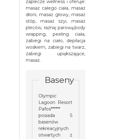
zaplecze wellness i oferuje:
masaż całego ciała, masaż
dłoni, masaż głowy, masaż
stóp, masaż szyi, masaż
pleców, łaźnię parową,body
wrapping, peeling ciała,
zabiegi na ciało, depilacja
woskiem, zabiegi na twarz,
zabiegi upiększające,
masaż.
Baseny
Olympic
Lagoon Resort
Pafos******
posiada 5
basenów
rekreacyjnych
otwartych z