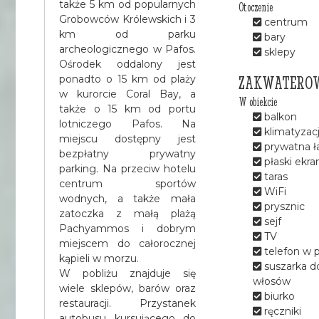
także 5 km od popularnych
Otoczenie
Grobowców Królewskich i 3
centrum
km od parku
bary
archeologicznego w Pafos.
sklepy
Ośrodek oddalony jest
ZAKWATERO
ponadto o 15 km od plaży
w kurorcie Coral Bay, a
W obiekcie
także o 15 km od portu
balkon
lotniczego Pafos. Na
klimatyzac
miejscu dostępny jest
prywatna ł
bezpłatny prywatny
płaski ekra
parking. Na przeciw hotelu
taras
centrum sportów
WiFi
wodnych, a także mała
prysznic
zatoczka z małą plażą
sejf
Pachyammos i dobrym
TV
miejscem do całorocznej
telefon w 
kąpieli w morzu.
suszarka d
W pobliżu znajduje się
włosów
wiele sklepów, barów oraz
biurko
restauracji. Przystanek
ręczniki
autobusu kursującego do