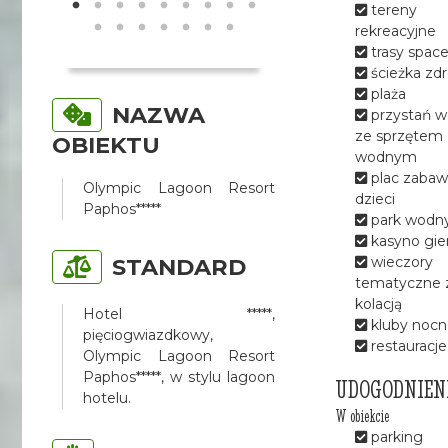
tereny
rekreacyjne
trasy spac
ścieżka zd
plaża
NAZWA
przystań 
ze sprzętem
OBIEKTU
wodnym
plac zabaw
Olympic Lagoon Resort
dzieci
Paphos*****
park wodn
kasyno gie
STANDARD
wieczory
tematyczne 
kolacją
Hotel *****,
kluby nocn
pięciogwiazdkowy,
restauracje
Olympic Lagoon Resort
Paphos*****, w stylu lagoon
UDOGODNIEN
hotelu.
W obiekcie
parking