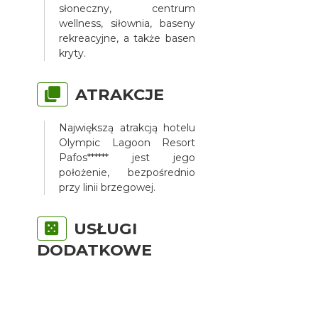
słoneczny, centrum
wellness, siłownia, baseny
rekreacyjne, a także basen
kryty.
ATRAKCJE
Największą atrakcją hotelu
Olympic Lagoon Resort
Pafos****** jest jego
położenie, bezpośrednio
przy linii brzegowej.
USŁUGI
DODATKOWE
Olympic Lagoon Resort
Pafos****** oferuje usługi
wellness obejmujące