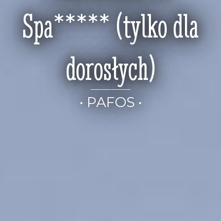
Spa***** (tylko dla
dorosłych)
• PAFOS •