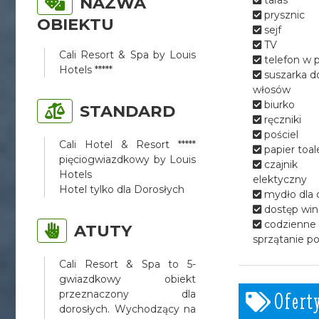
NAZWA
Szeroka gama udogodnień na
prysznic
OBIEKTU
terenie ośrodka potęguje jego
sejf
wymarzony charakter. Zanurz
TV
stopy w spokojnym krytym
Cali Resort & Spa by Louis
telefon w 
basenie lub rozkoszuj się
Hotels *****
suszarka d
słońcem w krystalicznych
włosów
wodach naszego 47-
biurko
STANDARD
metrowego basenu
ręczniki
zewnętrznego. Ośrodek oferuje
pościel
również relaksujące spa
Cali Hotel & Resort *****
papier toa
oferujące różnorodne zabiegi, w
pięciogwiazdkowy by Louis
czajnik
tym siłownię, saunę i łaźnię
Hotels
elektyczny
parową.
Hotel tylko dla Dorosłych
mydło dla c
dostęp win
codzienne
ATUTY
sprzątanie p
Cali Resort & Spa to 5-
gwiazdkowy obiekt
przeznaczony dla
Ofert
dorosłych. Wychodzący na