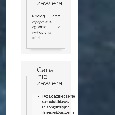
zawiera
Nocleg oraz
wyżywienie
zgodnie z
wykupioną
ofertą.
Cena
nie
zawiera
Przelot
Ubezpieczenie
Dla
samolotem
podstawowe
lotów
rejsowym
obejmujące:
liniami
(linie
ubezpieczenie
Wizz