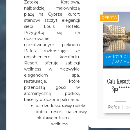
Zatokę Koralową,
najbardziej malowniczą
plażę na Cyprze, kurort
OFERTA
stanowi szczyt elegancji
sieci Louis Hotels.
Przygotuj się na
oczarowanie
niezrównanym pięknem
Pafos, rozkoszując się
uosobieniem komfortu.
od 1029 P
/ 237 E
Resort oferuje zabiegi
wellness w niezwykle
eleganckim spa,
Cali Resor
restauracje, które
przenoszą gości w
Spa*****
aromatyczną podróż,
baseny otoczone palmami.
bardzo
luksusowy
kompleks
Pafos
Cy
dobra
resort
basenowy
lokalizacja
centrum
wellness