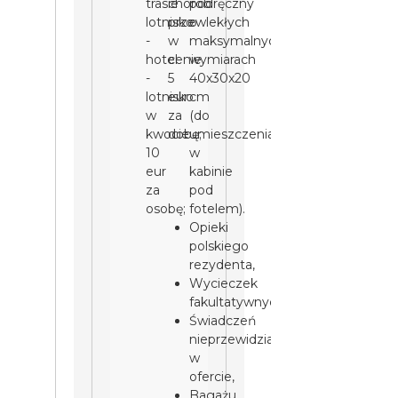
trasie
chorób
podręczny
lotnisko
przewlekłych
o
-
w
maksymalnych
hotel
cenie
wymiarach
-
5
40x30x20
lotnisko
eur
cm
w
za
(do
kwocie
dobę;
umieszczenia
10
w
eur
kabinie
za
pod
osobę;
fotelem).
Opieki
polskiego
rezydenta,
Wycieczek
fakultatywnych,
Świadczeń
nieprzewidzianych
w
ofercie,
Bagażu