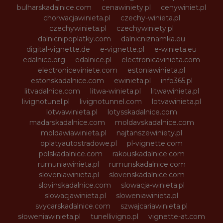
bulharskadalnice.com
cenawiniety.pl
cenywiniet.pl
chorwacjawinieta.pl
czechy-winieta.pl
czechywinieta.pl
czechywiniety.pl
dalnicnipoplatky.com
dalnicniznamka.eu
digital-vignette.de
e-vignette.pl
e-winieta.eu
edalnice.org
edalnice.pl
electronicavinieta.com
electroniceviniete.com
estoniawinieta.pl
estonskadalnice.com
ewinieta.pl
info365.pl
litvadalnice.com
litwa-winieta.pl
litwawinieta.pl
livignotunel.pl
livignotunnel.com
lotvawinieta.pl
lotwawinieta.pl
lotysskadalnice.com
madarskadalnice.com
moldavskadalnice.com
moldawiawinieta.pl
najtanszewiniety.pl
oplatyautostradowe.pl
pl-vignette.com
polskadalnice.com
rakouskadalnice.com
rumuniawinieta.pl
rumunskadalnice.com
sloveniawinieta.pl
slovenskadalnice.com
slovinskadalnice.com
slowacja-winieta.pl
slowacjawinieta.pl
sloweniawinieta.pl
svycarskadalnice.com
szwajcariawinieta.pl
słoweniawinieta.pl
tunellivigno.pl
vignette-at.com