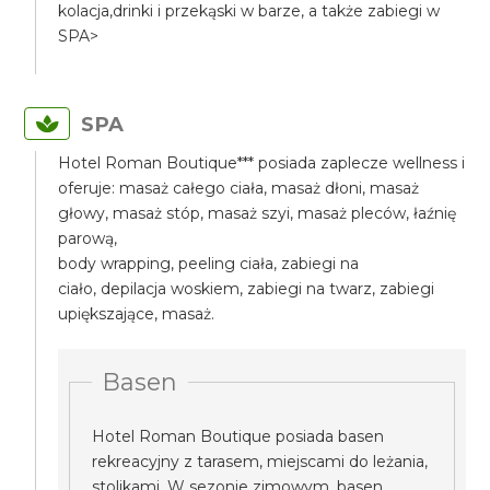
kolacja,drinki i przekąski w barze, a także zabiegi w
SPA>
SPA
Hotel Roman Boutique*** posiada zaplecze wellness i
oferuje: masaż całego ciała, masaż dłoni, masaż
głowy, masaż stóp, masaż szyi, masaż pleców, łaźnię
parową,
body wrapping, peeling ciała, zabiegi na
ciało, depilacja woskiem, zabiegi na twarz, zabiegi
upiększające, masaż.
Basen
Hotel Roman Boutique posiada basen
rekreacyjny z tarasem, miejscami do leżania,
stolikami. W sezonie zimowym, basen