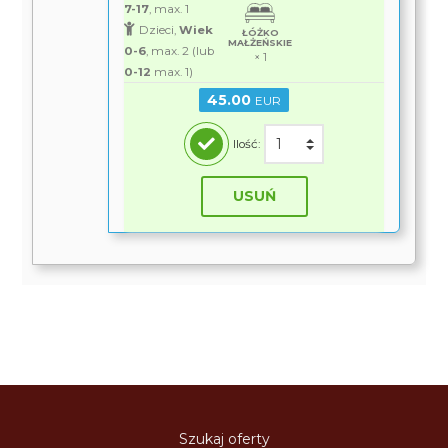
7-17
, max. 1
Dzieci,
Wiek
ŁÓŻKO
MAŁŻEŃSKIE
0-6
, max. 2 (lub
× 1
0-12
max. 1)
45.00
EUR
Ilość:
USUŃ
Szukaj oferty