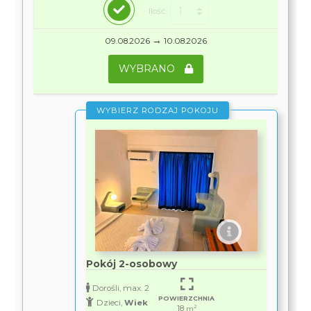
Ilość:
→
09.08.2026
10.08.2026
WYBRANO
WYBIERZ RODZAJ POKOJU
Pokój 2-osobowy
Dorośli, max. 2
POWIERZCHNIA
Dzieci,
Wiek
18
2
m