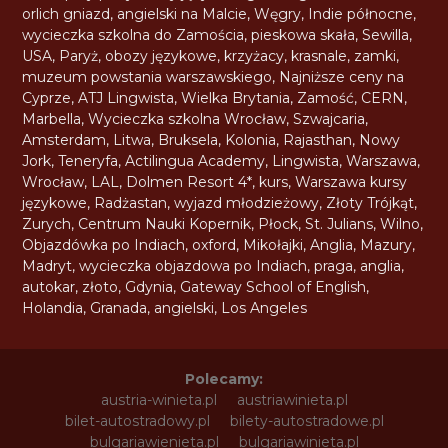
orlich gniazd
,
angielski na Malcie
,
Węgry
,
Indie północne
,
wycieczka szkolna do Zamościa
,
pieskowa skała
,
Sewilla
,
USA
,
Paryż
,
obozy językowe
,
krzyżacy
,
krasnale
,
zamki
,
muzeum powstania warszawskiego
,
Najniższe ceny na
Cyprze
,
ATJ Lingwista
,
Wielka Brytania
,
Zamość
,
CERN
,
Marbella
,
Wycieczka szkolna Wrocław
,
Szwajcaria
,
Amsterdam
,
Litwa
,
Bruksela
,
Kolonia
,
Rajasthan
,
Nowy
Jork
,
Teneryfa
,
Actilingua Academy
,
Lingwista
,
Warszawa
,
Wrocław
,
LAL
,
Dolmen Resort 4*
,
kurs
,
Warszawa kursy
językowe
,
Radżastan
,
wyjazd młodzieżowy
,
Złoty Trójkąt
,
Zurych
,
Centrum Nauki Kopernik
,
Płock
,
St. Julians
,
Wilno
,
Objazdówka po Indiach
,
oxford
,
Mikołajki
,
Anglia
,
Mazury
,
Madryt
,
wycieczka objazdowa po Indiach
,
praga
,
anglia
,
autokar
,
złoto
,
Gdynia
,
Gateway School of English
,
Holandia
,
Granada
,
angielski
,
Los Angeles
Polecamy:
austria-winieta.pl
austriawinieta.pl
bilet-autostradowy.pl
bilety-autostradowe.pl
bulgariawienieta.pl
bulgariawinieta.pl