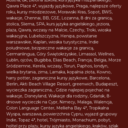
Qawra Place 4*
,
wyjazdy językowe
,
Praga
,
najlepsze oferty
roku
,
kursy młodzieżowe
,
Morawski Kras
,
Sopot
,
BWS
,
wakacje
,
Chennai
,
BB
,
GSE
,
Lozanna
,
8 dni za granicą
,
stolica
,
Sliema
,
SPA
,
kurs języka angielskiego
,
jeziora
,
plaża
,
Qawra
,
wczasy na Malcie
,
Czechy
,
Troki
,
wioska
wakacyjna
,
Lubelszczyzna
,
Henipa
,
powstanie
warszawskie
,
Kaplan
,
wioska turystyczna
,
Indie
południowe
,
bezpieczne wakacje za granicą
,
Germanlingua
,
Góry Świętokrzyskie
,
Limassol
,
Wellnes
,
Lublin
,
ojców
,
Bugibba
,
Elias Beach
,
Francja
,
Belgia
,
Morze
Śródziemne
,
Kerela
,
wczasy
,
Toruń
,
Paphos
,
londyn
,
wielka brytania
,
zima
,
Larnaka
,
kopalnia złota
,
Kowno
,
harry potter
,
zagraniczne kursy językowe
,
Barcelona
,
Berlin
,
Akti Beach Village Resort
,
greenwich
,
Budapeszt
,
wycieczka zagraniczna
,
,
Gdzie najlepiej pojechać na
wakacje
,
Disneyland
,
Wakacje dla rodziny
,
Gdańsk
,
8-
dniowe wycieczki na Cypr
,
Nimecy
,
Malaga
,
Walencja
,
Colon Language Center
,
Mellieha Bay 4*
,
Tropikalna
Wyspa
,
warszawa
,
powierzchnia Cypru
,
wyjazd grupowy
Indie
,
Topaz 4*
,
hotel
,
Trójmiasto
,
Monachium
,
pobyt
,
holtel przy plaży
,
kursy języka angielskiego
,
kraków
,
szlak