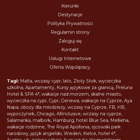
Kierunki
Destynacje
Polityka Prywatności
Regulamin strony
Zaloguj się
Kontakt
Usługi Internetowe
Oferta Współpracy
Tagi:
Malta
,
wczasy cypr
,
lato
,
Złoty Stok
,
wycieczka
szkolna
,
Apartamenty
,
Kursy językowe za granicą
,
Preluna
Hotel & SPA 4*
,
wakacje nad morzem
,
skalne miasto
,
wycieczka na cypr
,
Cypr
,
Genewa
,
wakacje na Cyprze
,
Aya
Napa
,
obozy dla młodzieży
,
wczasy na Cyprze
,
FB
,
HB
,
wypoczynek
,
Chicago
,
AllInclusive
,
wczasy na cyprze
,
Salamanka
,
malbork
,
Hamburg
,
hotel Blue Sea
,
Mellieha
,
wakacje rodzinne
,
The Royal Apollonia
,
ojcowski park
narodowy
,
język angielski
,
Wiedeń
,
Kielce
,
hotel 4*
,
Austria
,
uk
,
zielona szkoła
,
kurs języka Hiszpańskiego
,