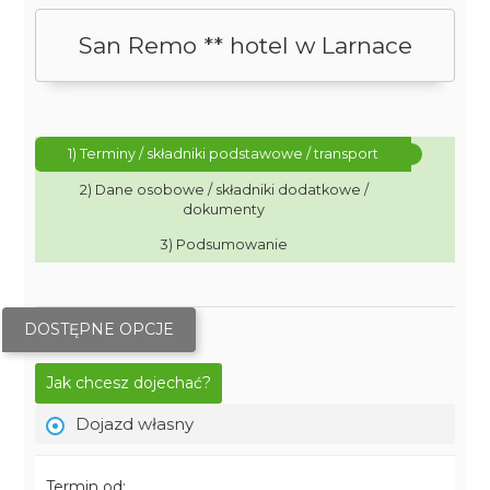
San Remo ** hotel w Larnace
1) Terminy / składniki podstawowe / transport
2) Dane osobowe / składniki dodatkowe /
dokumenty
3) Podsumowanie
DOSTĘPNE OPCJE
Jak chcesz dojechać?
Dojazd własny
Termin od: