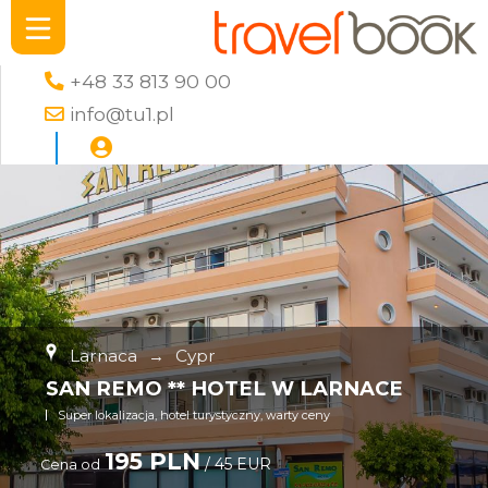
+48 33 813 90 00
info@tu1.pl
Larnaca
→
Cypr
SAN REMO ** HOTEL W LARNACE
Super lokalizacja, hotel turystyczny, warty ceny
195 PLN
/ 45 EUR
Cena od