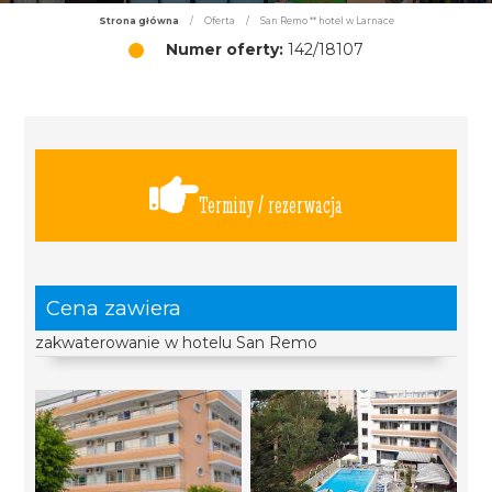
Strona główna
/
Oferta
/
San Remo ** hotel w Larnace
Numer oferty:
142/18107
Terminy / rezerwacja
Cena zawiera
zakwaterowanie w hotelu San Remo