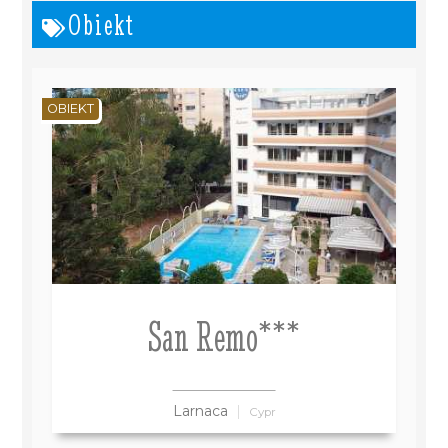
Obiekt
OBIEKT
San Remo***
Larnaca
Cypr