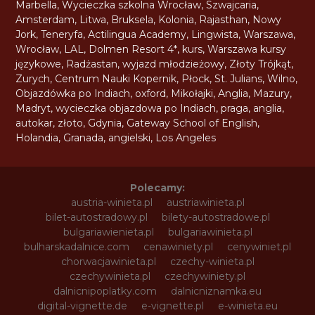
Marbella
,
Wycieczka szkolna Wrocław
,
Szwajcaria
,
Amsterdam
,
Litwa
,
Bruksela
,
Kolonia
,
Rajasthan
,
Nowy
Jork
,
Teneryfa
,
Actilingua Academy
,
Lingwista
,
Warszawa
,
Wrocław
,
LAL
,
Dolmen Resort 4*
,
kurs
,
Warszawa kursy
językowe
,
Radżastan
,
wyjazd młodzieżowy
,
Złoty Trójkąt
,
Zurych
,
Centrum Nauki Kopernik
,
Płock
,
St. Julians
,
Wilno
,
Objazdówka po Indiach
,
oxford
,
Mikołajki
,
Anglia
,
Mazury
,
Madryt
,
wycieczka objazdowa po Indiach
,
praga
,
anglia
,
autokar
,
złoto
,
Gdynia
,
Gateway School of English
,
Holandia
,
Granada
,
angielski
,
Los Angeles
Polecamy:
austria-winieta.pl
austriawinieta.pl
bilet-autostradowy.pl
bilety-autostradowe.pl
bulgariawienieta.pl
bulgariawinieta.pl
bulharskadalnice.com
cenawiniety.pl
cenywiniet.pl
chorwacjawinieta.pl
czechy-winieta.pl
czechywinieta.pl
czechywiniety.pl
dalnicnipoplatky.com
dalnicniznamka.eu
digital-vignette.de
e-vignette.pl
e-winieta.eu