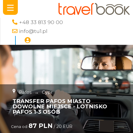
+48 33 813 90 00
info@tu1.pl
Pafos
→
Cypr
TRANSFER PAFOS MIASTO
DOWOLNE MIEJSCE - LOTNISKO
PAFOS 1-3 OSÓB
87 PLN
/ 20 EUR
Cena od