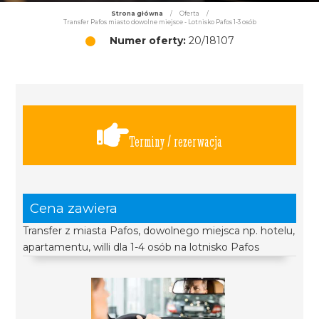
Strona główna
/
Oferta
/
Transfer Pafos miasto dowolne miejsce - Lotnisko Pafos 1-3 osób
Numer oferty:
20/18107
Terminy / rezerwacja
Cena zawiera
Transfer z miasta Pafos, dowolnego miejsca np. hotelu,
apartamentu, willi dla 1-4 osób na lotnisko Pafos