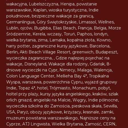
wakacyjna
,
Lubelszczyzna
,
Henipa
,
powstanie
warszawskie
,
Kaplan
,
wioska turystyczna
,
Indie
południowe
,
bezpieczne wakacje za granicą
,
Germanlingua
,
Góry Świętokrzyskie
,
Limassol
,
Wellnes
,
Lublin
,
ojców
,
Bugibba
,
Elias Beach
,
Francja
,
Belgia
,
Morze
Śródziemne
,
Kerela
,
wczasy
,
Toruń
,
Paphos
,
londyn
,
wielka brytania
,
zima
,
Larnaka
,
kopalnia złota
,
Kowno
,
harry potter
,
zagraniczne kursy językowe
,
Barcelona
,
Berlin
,
Akti Beach Village Resort
,
greenwich
,
Budapeszt
,
wycieczka zagraniczna
,
,
Gdzie najlepiej pojechać na
wakacje
,
Disneyland
,
Wakacje dla rodziny
,
Gdańsk
,
8-
dniowe wycieczki na Cypr
,
Nimecy
,
Malaga
,
Walencja
,
Colon Language Center
,
Mellieha Bay 4*
,
Tropikalna
Wyspa
,
warszawa
,
powierzchnia Cypru
,
wyjazd grupowy
Indie
,
Topaz 4*
,
hotel
,
Trójmiasto
,
Monachium
,
pobyt
,
holtel przy plaży
,
kursy języka angielskiego
,
kraków
,
szlak
orlich gniazd
,
angielski na Malcie
,
Węgry
,
Indie północne
,
wycieczka szkolna do Zamościa
,
pieskowa skała
,
Sewilla
,
USA
,
Paryż
,
obozy językowe
,
krzyżacy
,
krasnale
,
zamki
,
muzeum powstania warszawskiego
,
Najniższe ceny na
Cyprze
,
ATJ Lingwista
,
Wielka Brytania
,
Zamość
,
CERN
,