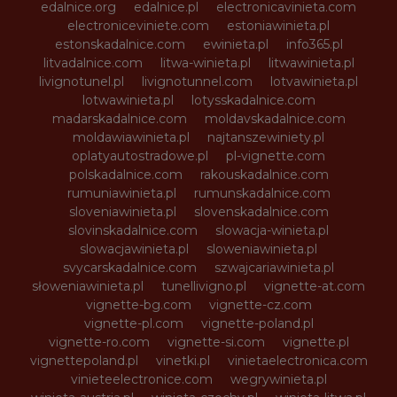
edalnice.org
edalnice.pl
electronicavinieta.com
electroniceviniete.com
estoniawinieta.pl
estonskadalnice.com
ewinieta.pl
info365.pl
litvadalnice.com
litwa-winieta.pl
litwawinieta.pl
livignotunel.pl
livignotunnel.com
lotvawinieta.pl
lotwawinieta.pl
lotysskadalnice.com
madarskadalnice.com
moldavskadalnice.com
moldawiawinieta.pl
najtanszewiniety.pl
oplatyautostradowe.pl
pl-vignette.com
polskadalnice.com
rakouskadalnice.com
rumuniawinieta.pl
rumunskadalnice.com
sloveniawinieta.pl
slovenskadalnice.com
slovinskadalnice.com
slowacja-winieta.pl
slowacjawinieta.pl
sloweniawinieta.pl
svycarskadalnice.com
szwajcariawinieta.pl
słoweniawinieta.pl
tunellivigno.pl
vignette-at.com
vignette-bg.com
vignette-cz.com
vignette-pl.com
vignette-poland.pl
vignette-ro.com
vignette-si.com
vignette.pl
vignettepoland.pl
vinetki.pl
vinietaelectronica.com
vinieteelectronice.com
wegrywinieta.pl