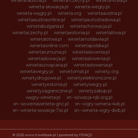
winieta-austria.pl
winieta-czechy.pl
winieta-litwa.pl
winieta-słowacja.pl
winieta-wegry.pl
winieta-węgry.pl
winieta.org
winietaaustria.pl
winietaaustriaonline.pl
winietaautostradowa.pl
winietabulgaria.pl
winietachorwacja.pl
winietaczechy.pl
winietaestonia.pl
winietalitwa.pl
winietalotwa.pl
winietamoldawia.pl
winietaonline.com
winietapolska.pl
winietarumunia.pl
winietaslovenia.pl
winietaslowacja.pl
winietaslowenia.pl
winietaszwajcaria.pl
winietasłowenia.pl
winietawegry.pl
winietomat.pl
winiety.org
winietydrogowe.pl
winietyelektroniczne.pl
winietyestonia.pl
winietywegry.pl
winietyzagraniczne.pl
winietyzakup.pl
węgry-winieta.pl
xn--sowacja-njb.org.pl
xn--soweniawinieta-gnc.pl
xn--wgry-winieta-4vb.pl
xn--winieta-sowacja-7sc.pl
xn--winieta-wgry-dwb.pl
© 2026 www.travelbook.pl | powered by FENIQS