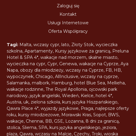
Zaloguj się
Kontakt
Usługi Internetowe
Oferta Współpracy
Tagi:
Malta
,
wczasy cypr
,
lato
,
Złoty Stok
,
wycieczka
szkolna
,
Apartamenty
,
Kursy językowe za granicą
,
Preluna
Hotel & SPA 4*
,
wakacje nad morzem
,
skalne miasto
,
wycieczka na cypr
,
Cypr
,
Genewa
,
wakacje na Cyprze
,
Aya
Napa
,
obozy dla młodzieży
,
wczasy na Cyprze
,
FB
,
HB
,
wypoczynek
,
Chicago
,
AllInclusive
,
wczasy na cyprze
,
Salamanka
,
malbork
,
Hamburg
,
hotel Blue Sea
,
Mellieha
,
wakacje rodzinne
,
The Royal Apollonia
,
ojcowski park
narodowy
,
język angielski
,
Wiedeń
,
Kielce
,
hotel 4*
,
Austria
,
uk
,
zielona szkoła
,
kurs języka Hiszpańskiego
,
Qawra Place 4*
,
wyjazdy językowe
,
Praga
,
najlepsze oferty
roku
,
kursy młodzieżowe
,
Morawski Kras
,
Sopot
,
BWS
,
wakacje
,
Chennai
,
BB
,
GSE
,
Lozanna
,
8 dni za granicą
,
stolica
,
Sliema
,
SPA
,
kurs języka angielskiego
,
jeziora
,
plaża
,
Qawra
,
wczasy na Malcie
,
Czechy
,
Troki
,
wioska