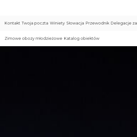
Kontakt
Twoja poczta
Winiety
Słowacja
Przewodnik
Delegacje za
Zimowe obozy młodzieżowe
Katalog obiektów