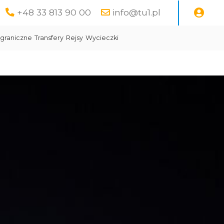
+48 33 813 90 00
info@tu1.pl
graniczne
Transfery
Rejsy
Wycieczki