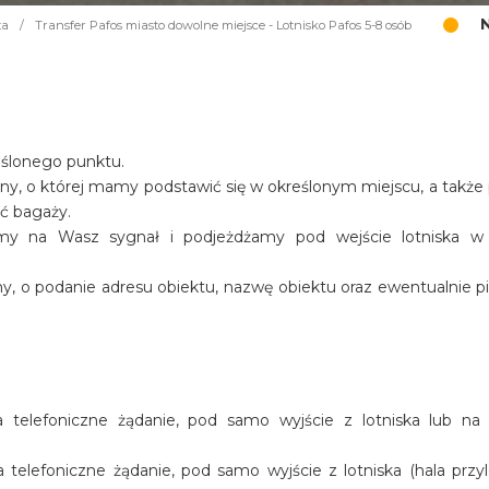
ta
/
Transfer Pafos miasto dowolne miejsce - Lotnisko Pafos 5-8 osób
eślonego punktu.
iny, o której mamy podstawić się w określonym miejscu, a także
ość bagaży.
amy na Wasz sygnał i podjeżdżamy pod wejście lotniska w
y, o podanie adresu obiektu, nazwę obiektu oraz ewentualnie p
telefoniczne żądanie, pod samo wyjście z lotniska lub na
elefoniczne żądanie, pod samo wyjście z lotniska (hala przyl