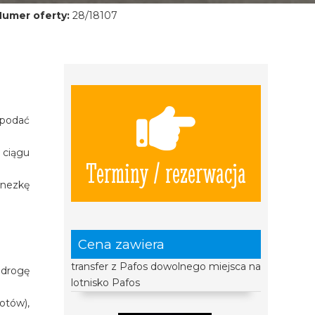
Numer oferty:
28/18107
 podać
 ciągu
Terminy / rezerwacja
inezkę
Cena zawiera
transfer z Pafos dowolnego miejsca na
 drogę
lotnisko Pafos
otów),