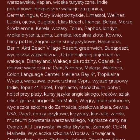
warszawskie
,
Kaplan
,
wioska turystyczna
,
Indie
południowe
,
bezpieczne wakacje za granicą
,
Germanlingua
,
Góry Świętokrzyskie
,
Limassol
,
Wellnes
,
Lublin
,
ojców
,
Bugibba
,
Elias Beach
,
Francja
,
Belgia
,
Morze
Śródziemne
,
Kerela
,
wczasy
,
Toruń
,
Paphos
,
londyn
,
wielka brytania
,
zima
,
Larnaka
,
kopalnia złota
,
Kowno
,
harry potter
,
zagraniczne kursy językowe
,
Barcelona
,
Berlin
,
Akti Beach Village Resort
,
greenwich
,
Budapeszt
,
wycieczka zagraniczna
,
,
Gdzie najlepiej pojechać na
wakacje
,
Disneyland
,
Wakacje dla rodziny
,
Gdańsk
,
8-
dniowe wycieczki na Cypr
,
Nimecy
,
Malaga
,
Walencja
,
Colon Language Center
,
Mellieha Bay 4*
,
Tropikalna
Wyspa
,
warszawa
,
powierzchnia Cypru
,
wyjazd grupowy
Indie
,
Topaz 4*
,
hotel
,
Trójmiasto
,
Monachium
,
pobyt
,
holtel przy plaży
,
kursy języka angielskiego
,
kraków
,
szlak
orlich gniazd
,
angielski na Malcie
,
Węgry
,
Indie północne
,
wycieczka szkolna do Zamościa
,
pieskowa skała
,
Sewilla
,
USA
,
Paryż
,
obozy językowe
,
krzyżacy
,
krasnale
,
zamki
,
muzeum powstania warszawskiego
,
Najniższe ceny na
Cyprze
,
ATJ Lingwista
,
Wielka Brytania
,
Zamość
,
CERN
,
Marbella
,
Wycieczka szkolna Wrocław
,
Szwajcaria
,
Amsterdam
,
Litwa
,
Bruksela
,
Kolonia
,
Rajasthan
,
Nowy