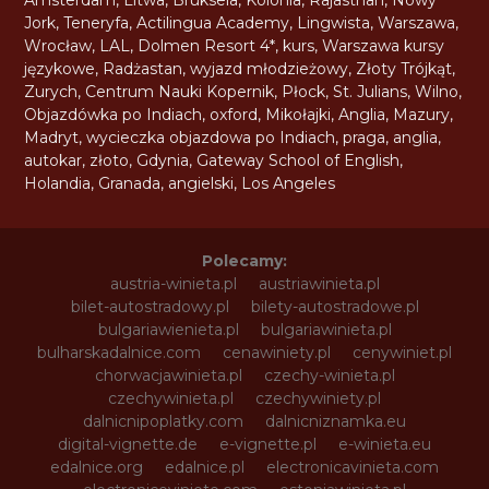
Jork
,
Teneryfa
,
Actilingua Academy
,
Lingwista
,
Warszawa
,
Wrocław
,
LAL
,
Dolmen Resort 4*
,
kurs
,
Warszawa kursy
językowe
,
Radżastan
,
wyjazd młodzieżowy
,
Złoty Trójkąt
,
Zurych
,
Centrum Nauki Kopernik
,
Płock
,
St. Julians
,
Wilno
,
Objazdówka po Indiach
,
oxford
,
Mikołajki
,
Anglia
,
Mazury
,
Madryt
,
wycieczka objazdowa po Indiach
,
praga
,
anglia
,
autokar
,
złoto
,
Gdynia
,
Gateway School of English
,
Holandia
,
Granada
,
angielski
,
Los Angeles
Polecamy:
austria-winieta.pl
austriawinieta.pl
bilet-autostradowy.pl
bilety-autostradowe.pl
bulgariawienieta.pl
bulgariawinieta.pl
bulharskadalnice.com
cenawiniety.pl
cenywiniet.pl
chorwacjawinieta.pl
czechy-winieta.pl
czechywinieta.pl
czechywiniety.pl
dalnicnipoplatky.com
dalnicniznamka.eu
digital-vignette.de
e-vignette.pl
e-winieta.eu
edalnice.org
edalnice.pl
electronicavinieta.com