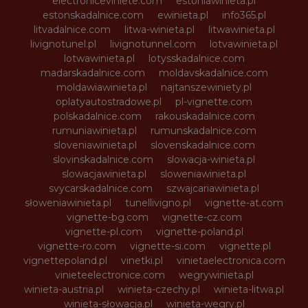
electroniceviniete.com
estoniawinieta.pl
estonskadalnice.com
ewinieta.pl
info365.pl
litvadalnice.com
litwa-winieta.pl
litwawinieta.pl
livignotunel.pl
livignotunnel.com
lotvawinieta.pl
lotwawinieta.pl
lotysskadalnice.com
madarskadalnice.com
moldavskadalnice.com
moldawiawinieta.pl
najtanszewiniety.pl
oplatyautostradowe.pl
pl-vignette.com
polskadalnice.com
rakouskadalnice.com
rumuniawinieta.pl
rumunskadalnice.com
sloveniawinieta.pl
slovenskadalnice.com
slovinskadalnice.com
slowacja-winieta.pl
slowacjawinieta.pl
sloweniawinieta.pl
svycarskadalnice.com
szwajcariawinieta.pl
słoweniawinieta.pl
tunellivigno.pl
vignette-at.com
vignette-bg.com
vignette-cz.com
vignette-pl.com
vignette-poland.pl
vignette-ro.com
vignette-si.com
vignette.pl
vignettepoland.pl
vinetki.pl
vinietaelectronica.com
vinieteelectronice.com
wegrywinieta.pl
winieta-austria.pl
winieta-czechy.pl
winieta-litwa.pl
winieta-słowacja.pl
winieta-wegry.pl