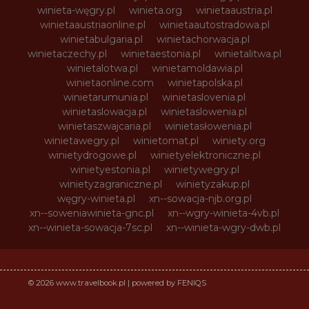
winieta-węgry.pl
winieta.org
winietaaustria.pl
winietaaustriaonline.pl
winietaautostradowa.pl
winietabulgaria.pl
winietachorwacja.pl
winietaczechy.pl
winietaestonia.pl
winietalitwa.pl
winietalotwa.pl
winietamoldawia.pl
winietaonline.com
winietapolska.pl
winietarumunia.pl
winietaslovenia.pl
winietaslowacja.pl
winietaslowenia.pl
winietaszwajcaria.pl
winietasłowenia.pl
winietawegry.pl
winietomat.pl
winiety.org
winietydrogowe.pl
winietyelektroniczne.pl
winietyestonia.pl
winietywegry.pl
winietyzagraniczne.pl
winietyzakup.pl
węgry-winieta.pl
xn--sowacja-njb.org.pl
xn--soweniawinieta-gnc.pl
xn--wgry-winieta-4vb.pl
xn--winieta-sowacja-7sc.pl
xn--winieta-wgry-dwb.pl
© 2026 www.travelbook.pl | powered by FENIQS