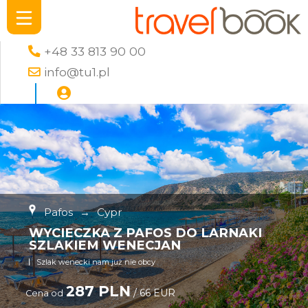
+48 33 813 90 00
info@tu1.pl
Pafos
→
Cypr
WYCIECZKA Z PAFOS DO LARNAKI
SZLAKIEM WENECJAN
Szlak wenecki nam już nie obcy
287 PLN
/ 66 EUR
Cena od