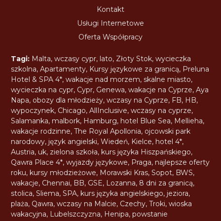
Kontakt
Usługi Internetowe
Oferta Współpracy
Tagi:
Malta
,
wczasy cypr
,
lato
,
Złoty Stok
,
wycieczka
szkolna
,
Apartamenty
,
Kursy językowe za granicą
,
Preluna
Hotel & SPA 4*
,
wakacje nad morzem
,
skalne miasto
,
wycieczka na cypr
,
Cypr
,
Genewa
,
wakacje na Cyprze
,
Aya
Napa
,
obozy dla młodzieży
,
wczasy na Cyprze
,
FB
,
HB
,
wypoczynek
,
Chicago
,
AllInclusive
,
wczasy na cyprze
,
Salamanka
,
malbork
,
Hamburg
,
hotel Blue Sea
,
Mellieha
,
wakacje rodzinne
,
The Royal Apollonia
,
ojcowski park
narodowy
,
język angielski
,
Wiedeń
,
Kielce
,
hotel 4*
,
Austria
,
uk
,
zielona szkoła
,
kurs języka Hiszpańskiego
,
Qawra Place 4*
,
wyjazdy językowe
,
Praga
,
najlepsze oferty
roku
,
kursy młodzieżowe
,
Morawski Kras
,
Sopot
,
BWS
,
wakacje
,
Chennai
,
BB
,
GSE
,
Lozanna
,
8 dni za granicą
,
stolica
,
Sliema
,
SPA
,
kurs języka angielskiego
,
jeziora
,
plaża
,
Qawra
,
wczasy na Malcie
,
Czechy
,
Troki
,
wioska
wakacyjna
,
Lubelszczyzna
,
Henipa
,
powstanie