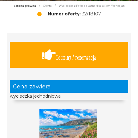
Strona główna
/
Oferta
/
Wycieczka z Pafos do Larnaki szlakiem Wenecjan
Numer oferty:
32/18107
Terminy / rezerwacja
Cena zawiera
wycieczka jednodniowa