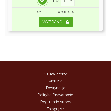
Ilość:
→
07.08.2026
07.08.2026
WYBRANO
Szukaj oferty
Kierunki
Destynacje
Polityka Prywatności
Regulamin strony
Zaloguj się