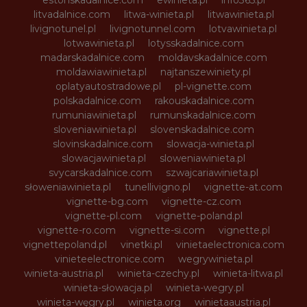
estonskadalnice.com
ewinieta.pl
info365.pl
litvadalnice.com
litwa-winieta.pl
litwawinieta.pl
livignotunel.pl
livignotunnel.com
lotvawinieta.pl
lotwawinieta.pl
lotysskadalnice.com
madarskadalnice.com
moldavskadalnice.com
moldawiawinieta.pl
najtanszewiniety.pl
oplatyautostradowe.pl
pl-vignette.com
polskadalnice.com
rakouskadalnice.com
rumuniawinieta.pl
rumunskadalnice.com
sloveniawinieta.pl
slovenskadalnice.com
slovinskadalnice.com
slowacja-winieta.pl
slowacjawinieta.pl
sloweniawinieta.pl
svycarskadalnice.com
szwajcariawinieta.pl
słoweniawinieta.pl
tunellivigno.pl
vignette-at.com
vignette-bg.com
vignette-cz.com
vignette-pl.com
vignette-poland.pl
vignette-ro.com
vignette-si.com
vignette.pl
vignettepoland.pl
vinetki.pl
vinietaelectronica.com
vinieteelectronice.com
wegrywinieta.pl
winieta-austria.pl
winieta-czechy.pl
winieta-litwa.pl
winieta-słowacja.pl
winieta-wegry.pl
winieta-węgry.pl
winieta.org
winietaaustria.pl