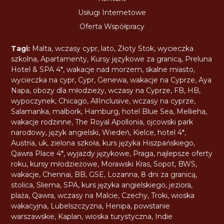
Usługi Internetowe
Oferta Współpracy
Tagi:
Malta
,
wczasy cypr
,
lato
,
Złoty Stok
,
wycieczka
szkolna
,
Apartamenty
,
Kursy językowe za granicą
,
Preluna
Hotel & SPA 4*
,
wakacje nad morzem
,
skalne miasto
,
wycieczka na cypr
,
Cypr
,
Genewa
,
wakacje na Cyprze
,
Aya
Napa
,
obozy dla młodzieży
,
wczasy na Cyprze
,
FB
,
HB
,
wypoczynek
,
Chicago
,
AllInclusive
,
wczasy na cyprze
,
Salamanka
,
malbork
,
Hamburg
,
hotel Blue Sea
,
Mellieha
,
wakacje rodzinne
,
The Royal Apollonia
,
ojcowski park
narodowy
,
język angielski
,
Wiedeń
,
Kielce
,
hotel 4*
,
Austria
,
uk
,
zielona szkoła
,
kurs języka Hiszpańskiego
,
Qawra Place 4*
,
wyjazdy językowe
,
Praga
,
najlepsze oferty
roku
,
kursy młodzieżowe
,
Morawski Kras
,
Sopot
,
BWS
,
wakacje
,
Chennai
,
BB
,
GSE
,
Lozanna
,
8 dni za granicą
,
stolica
,
Sliema
,
SPA
,
kurs języka angielskiego
,
jeziora
,
plaża
,
Qawra
,
wczasy na Malcie
,
Czechy
,
Troki
,
wioska
wakacyjna
,
Lubelszczyzna
,
Henipa
,
powstanie
warszawskie
,
Kaplan
,
wioska turystyczna
,
Indie