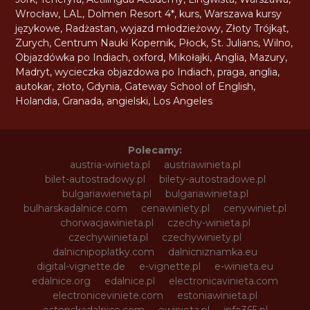
Wrocław
,
LAL
,
Dolmen Resort 4*
,
kurs
,
Warszawa kursy
językowe
,
Radżastan
,
wyjazd młodzieżowy
,
Złoty Trójkąt
,
Zurych
,
Centrum Nauki Kopernik
,
Płock
,
St. Julians
,
Wilno
,
Objazdówka po Indiach
,
oxford
,
Mikołajki
,
Anglia
,
Mazury
,
Madryt
,
wycieczka objazdowa po Indiach
,
praga
,
anglia
,
autokar
,
złoto
,
Gdynia
,
Gateway School of English
,
Holandia
,
Granada
,
angielski
,
Los Angeles
Polecamy:
austria-winieta.pl
austriawinieta.pl
bilet-autostradowy.pl
bilety-autostradowe.pl
bulgariawienieta.pl
bulgariawinieta.pl
bulharskadalnice.com
cenawiniety.pl
cenywiniet.pl
chorwacjawinieta.pl
czechy-winieta.pl
czechywinieta.pl
czechywiniety.pl
dalnicnipoplatky.com
dalnicniznamka.eu
digital-vignette.de
e-vignette.pl
e-winieta.eu
edalnice.org
edalnice.pl
electronicavinieta.com
electroniceviniete.com
estoniawinieta.pl