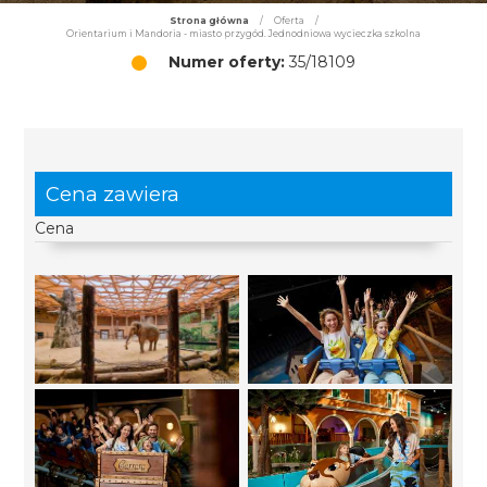
Strona główna
/
Oferta
/
Orientarium i Mandoria - miasto przygód. Jednodniowa wycieczka szkolna
Numer oferty:
35/18109
Cena zawiera
Cena