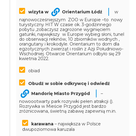
wizyta w
Orientarium Łódź
w
najnowocześniejszym ZOO w Europie –to nowy
turystyczny HIT
W czasie ok. 3-godzinnego
pobytu ,zobaczysz zagrożone wyginięciem
gatunki, największy w Europie wybieg słoni, tunel
do obserwacji rekinów, 10 zbiorników wodnych ,
orangutany i krokodyle. Orientarium to dom dla
egzotycznych zwierząt i roślin z Azji Południowo-
Wschodniej.
Otwarcie Orientarium odbyło się 29
kwietnia 2022.
obiad
Obudź w sobie odkrywcę i odwiedź
Mandorię Miasto Przygód
–
nowoootwarty park rozrywki pełen atrakcji ().
Rozrywka w Mieście Przygód jest bardzo
zróżnicowana, świetną zabawę zapewnią m.in.
karawana
– największa w Polsce
dwupoziomowa karuzala