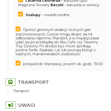
Latarnia Leonarda
– karuzela typu
Magiczne Rowery
Beczki
– karuzela w winnicy
Szalupy
– rowerki wodne
Oprócz głównych atrakcji i licznych gier
zręcznościowych, Goście mogą skupić się na
odkrywaniu tajemnic Mandorii, a w międzyczasie
udać się po przekąskę do Abu Cafe czy Tawerny
Trzy Dzwony
Po drodze być może spotkają
psotne fretki, Raskala i Lili, lub poznają którąś z
ważnych, mandoriańskich osobistości
przejazd do Warszawy, powrót ok. godz. 19.00
TRANSPORT
Transport
UWAGI