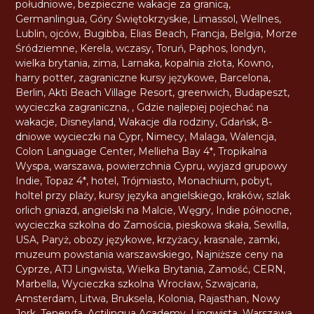
południowe
,
bezpieczne wakacje za granicą
,
Germanlingua
,
Góry Świętokrzyskie
,
Limassol
,
Wellnes
,
Lublin
,
ojców
,
Bugibba
,
Elias Beach
,
Francja
,
Belgia
,
Morze
Śródziemne
,
Kerela
,
wczasy
,
Toruń
,
Paphos
,
londyn
,
wielka brytania
,
zima
,
Larnaka
,
kopalnia złota
,
Kowno
,
harry potter
,
zagraniczne kursy językowe
,
Barcelona
,
Berlin
,
Akti Beach Village Resort
,
greenwich
,
Budapeszt
,
wycieczka zagraniczna
,
,
Gdzie najlepiej pojechać na
wakacje
,
Disneyland
,
Wakacje dla rodziny
,
Gdańsk
,
8-
dniowe wycieczki na Cypr
,
Nimecy
,
Malaga
,
Walencja
,
Colon Language Center
,
Mellieha Bay 4*
,
Tropikalna
Wyspa
,
warszawa
,
powierzchnia Cypru
,
wyjazd grupowy
Indie
,
Topaz 4*
,
hotel
,
Trójmiasto
,
Monachium
,
pobyt
,
holtel przy plaży
,
kursy języka angielskiego
,
kraków
,
szlak
orlich gniazd
,
angielski na Malcie
,
Węgry
,
Indie północne
,
wycieczka szkolna do Zamościa
,
pieskowa skała
,
Sewilla
,
USA
,
Paryż
,
obozy językowe
,
krzyżacy
,
krasnale
,
zamki
,
muzeum powstania warszawskiego
,
Najniższe ceny na
Cyprze
,
ATJ Lingwista
,
Wielka Brytania
,
Zamość
,
CERN
,
Marbella
,
Wycieczka szkolna Wrocław
,
Szwajcaria
,
Amsterdam
,
Litwa
,
Bruksela
,
Kolonia
,
Rajasthan
,
Nowy
Jork
,
Teneryfa
,
Actilingua Academy
,
Lingwista
,
Warszawa
,