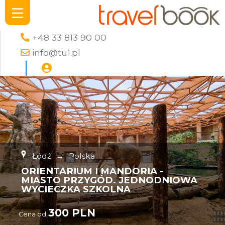
+48 33 813 90 00
info@tu1.pl
Łódź
→
Polska
ORIENTARIUM I MANDORIA -
MIASTO PRZYGÓD. JEDNODNIOWA
WYCIECZKA SZKOLNA
300 PLN
Cena od