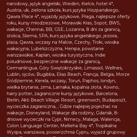
narodowy
,
język angielski
,
Wiedeń
,
Kielce
,
hotel 4*
,
Austria
,
uk
,
zielona szkoła
,
kurs języka Hiszpańskiego
,
Qawra Place 4*
,
wyjazdy językowe
,
Praga
,
najlepsze oferty
roku
,
kursy młodzieżowe
,
Morawski Kras
,
Sopot
,
BWS
,
wakacje
,
Chennai
,
BB
,
GSE
,
Lozanna
,
8 dni za granicą
,
stolica
,
Sliema
,
SPA
,
kurs języka angielskiego
,
jeziora
,
plaża
,
Qawra
,
wczasy na Malcie
,
Czechy
,
Troki
,
wioska
wakacyjna
,
Lubelszczyzna
,
Henipa
,
powstanie
warszawskie
,
Kaplan
,
wioska turystyczna
,
Indie
południowe
,
bezpieczne wakacje za granicą
,
Germanlingua
,
Góry Świętokrzyskie
,
Limassol
,
Wellnes
,
Lublin
,
ojców
,
Bugibba
,
Elias Beach
,
Francja
,
Belgia
,
Morze
Śródziemne
,
Kerela
,
wczasy
,
Toruń
,
Paphos
,
londyn
,
wielka brytania
,
zima
,
Larnaka
,
kopalnia złota
,
Kowno
,
harry potter
,
zagraniczne kursy językowe
,
Barcelona
,
Berlin
,
Akti Beach Village Resort
,
greenwich
,
Budapeszt
,
wycieczka zagraniczna
,
,
Gdzie najlepiej pojechać na
wakacje
,
Disneyland
,
Wakacje dla rodziny
,
Gdańsk
,
8-
dniowe wycieczki na Cypr
,
Nimecy
,
Malaga
,
Walencja
,
Colon Language Center
,
Mellieha Bay 4*
,
Tropikalna
Wyspa
,
warszawa
,
powierzchnia Cypru
,
wyjazd grupowy