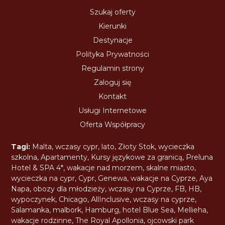
Szukaj oferty
Kierunki
Destynacje
Polityka Prywatności
Regulamin strony
Zaloguj się
Kontakt
Usługi Internetowe
Oferta Współpracy
Tagi:
Malta
,
wczasy cypr
,
lato
,
Złoty Stok
,
wycieczka
szkolna
,
Apartamenty
,
Kursy językowe za granicą
,
Preluna
Hotel & SPA 4*
,
wakacje nad morzem
,
skalne miasto
,
wycieczka na cypr
,
Cypr
,
Genewa
,
wakacje na Cyprze
,
Aya
Napa
,
obozy dla młodzieży
,
wczasy na Cyprze
,
FB
,
HB
,
wypoczynek
,
Chicago
,
AllInclusive
,
wczasy na cyprze
,
Salamanka
,
malbork
,
Hamburg
,
hotel Blue Sea
,
Mellieha
,
wakacje rodzinne
,
The Royal Apollonia
,
ojcowski park