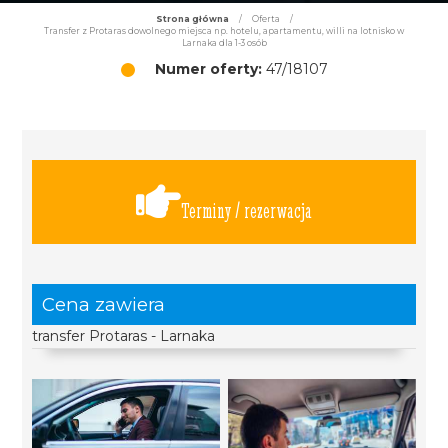
Strona główna
/
Oferta
/
Transfer z Protaras dowolnego miejsca np. hotelu, apartamentu, willi na lotnisko w
Larnaka dla 1-3 osób
Numer oferty:
47/18107
Terminy / rezerwacja
Cena zawiera
transfer Protaras - Larnaka