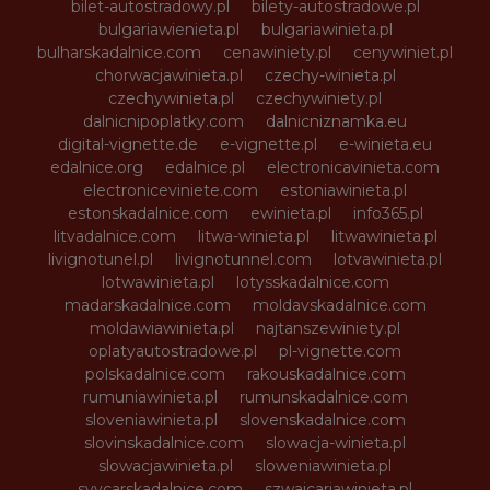
bilet-autostradowy.pl
bilety-autostradowe.pl
bulgariawienieta.pl
bulgariawinieta.pl
bulharskadalnice.com
cenawiniety.pl
cenywiniet.pl
chorwacjawinieta.pl
czechy-winieta.pl
czechywinieta.pl
czechywiniety.pl
dalnicnipoplatky.com
dalnicniznamka.eu
digital-vignette.de
e-vignette.pl
e-winieta.eu
edalnice.org
edalnice.pl
electronicavinieta.com
electroniceviniete.com
estoniawinieta.pl
estonskadalnice.com
ewinieta.pl
info365.pl
litvadalnice.com
litwa-winieta.pl
litwawinieta.pl
livignotunel.pl
livignotunnel.com
lotvawinieta.pl
lotwawinieta.pl
lotysskadalnice.com
madarskadalnice.com
moldavskadalnice.com
moldawiawinieta.pl
najtanszewiniety.pl
oplatyautostradowe.pl
pl-vignette.com
polskadalnice.com
rakouskadalnice.com
rumuniawinieta.pl
rumunskadalnice.com
sloveniawinieta.pl
slovenskadalnice.com
slovinskadalnice.com
slowacja-winieta.pl
slowacjawinieta.pl
sloweniawinieta.pl
svycarskadalnice.com
szwajcariawinieta.pl