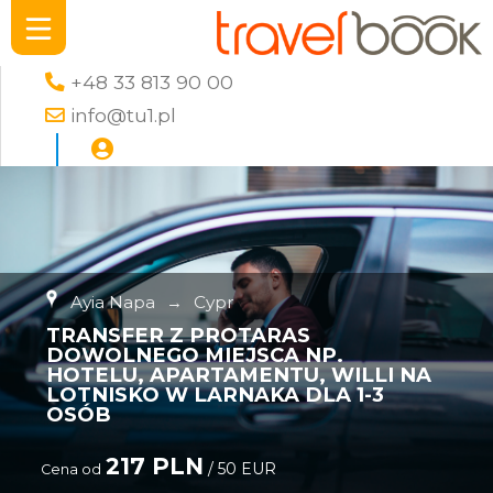
+48 33 813 90 00
info@tu1.pl
Ayia Napa
→
Cypr
TRANSFER Z PROTARAS
DOWOLNEGO MIEJSCA NP.
HOTELU, APARTAMENTU, WILLI NA
LOTNISKO W LARNAKA DLA 1-3
OSÓB
217 PLN
/ 50 EUR
Cena od