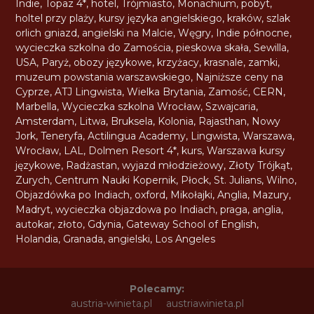
Indie
,
Topaz 4*
,
hotel
,
Trójmiasto
,
Monachium
,
pobyt
,
holtel przy plaży
,
kursy języka angielskiego
,
kraków
,
szlak
orlich gniazd
,
angielski na Malcie
,
Węgry
,
Indie północne
,
wycieczka szkolna do Zamościa
,
pieskowa skała
,
Sewilla
,
USA
,
Paryż
,
obozy językowe
,
krzyżacy
,
krasnale
,
zamki
,
muzeum powstania warszawskiego
,
Najniższe ceny na
Cyprze
,
ATJ Lingwista
,
Wielka Brytania
,
Zamość
,
CERN
,
Marbella
,
Wycieczka szkolna Wrocław
,
Szwajcaria
,
Amsterdam
,
Litwa
,
Bruksela
,
Kolonia
,
Rajasthan
,
Nowy
Jork
,
Teneryfa
,
Actilingua Academy
,
Lingwista
,
Warszawa
,
Wrocław
,
LAL
,
Dolmen Resort 4*
,
kurs
,
Warszawa kursy
językowe
,
Radżastan
,
wyjazd młodzieżowy
,
Złoty Trójkąt
,
Zurych
,
Centrum Nauki Kopernik
,
Płock
,
St. Julians
,
Wilno
,
Objazdówka po Indiach
,
oxford
,
Mikołajki
,
Anglia
,
Mazury
,
Madryt
,
wycieczka objazdowa po Indiach
,
praga
,
anglia
,
autokar
,
złoto
,
Gdynia
,
Gateway School of English
,
Holandia
,
Granada
,
angielski
,
Los Angeles
Polecamy:
austria-winieta.pl
austriawinieta.pl