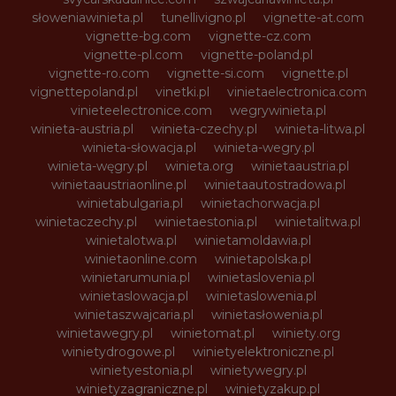
słoweniawinieta.pl
tunellivigno.pl
vignette-at.com
vignette-bg.com
vignette-cz.com
vignette-pl.com
vignette-poland.pl
vignette-ro.com
vignette-si.com
vignette.pl
vignettepoland.pl
vinetki.pl
vinietaelectronica.com
vinieteelectronice.com
wegrywinieta.pl
winieta-austria.pl
winieta-czechy.pl
winieta-litwa.pl
winieta-słowacja.pl
winieta-wegry.pl
winieta-węgry.pl
winieta.org
winietaaustria.pl
winietaaustriaonline.pl
winietaautostradowa.pl
winietabulgaria.pl
winietachorwacja.pl
winietaczechy.pl
winietaestonia.pl
winietalitwa.pl
winietalotwa.pl
winietamoldawia.pl
winietaonline.com
winietapolska.pl
winietarumunia.pl
winietaslovenia.pl
winietaslowacja.pl
winietaslowenia.pl
winietaszwajcaria.pl
winietasłowenia.pl
winietawegry.pl
winietomat.pl
winiety.org
winietydrogowe.pl
winietyelektroniczne.pl
winietyestonia.pl
winietywegry.pl
winietyzagraniczne.pl
winietyzakup.pl