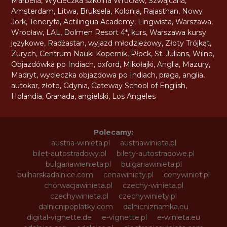
Marbella
,
Wycieczka szkolna Wrocław
,
Szwajcaria
,
Amsterdam
,
Litwa
,
Bruksela
,
Kolonia
,
Rajasthan
,
Nowy
Jork
,
Teneryfa
,
Actilingua Academy
,
Lingwista
,
Warszawa
,
Wrocław
,
LAL
,
Dolmen Resort 4*
,
kurs
,
Warszawa kursy
językowe
,
Radżastan
,
wyjazd młodzieżowy
,
Złoty Trójkąt
,
Zurych
,
Centrum Nauki Kopernik
,
Płock
,
St. Julians
,
Wilno
,
Objazdówka po Indiach
,
oxford
,
Mikołajki
,
Anglia
,
Mazury
,
Madryt
,
wycieczka objazdowa po Indiach
,
praga
,
anglia
,
autokar
,
złoto
,
Gdynia
,
Gateway School of English
,
Holandia
,
Granada
,
angielski
,
Los Angeles
Polecamy:
austria-winieta.pl
austriawinieta.pl
bilet-autostradowy.pl
bilety-autostradowe.pl
bulgariawienieta.pl
bulgariawinieta.pl
bulharskadalnice.com
cenawiniety.pl
cenywiniet.pl
chorwacjawinieta.pl
czechy-winieta.pl
czechywinieta.pl
czechywiniety.pl
dalnicnipoplatky.com
dalnicniznamka.eu
digital-vignette.de
e-vignette.pl
e-winieta.eu