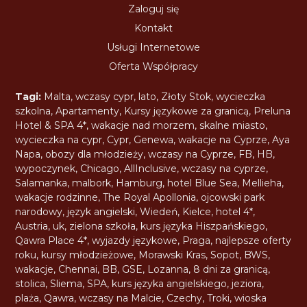
Zaloguj się
Kontakt
Usługi Internetowe
Oferta Współpracy
Tagi:
Malta
,
wczasy cypr
,
lato
,
Złoty Stok
,
wycieczka
szkolna
,
Apartamenty
,
Kursy językowe za granicą
,
Preluna
Hotel & SPA 4*
,
wakacje nad morzem
,
skalne miasto
,
wycieczka na cypr
,
Cypr
,
Genewa
,
wakacje na Cyprze
,
Aya
Napa
,
obozy dla młodzieży
,
wczasy na Cyprze
,
FB
,
HB
,
wypoczynek
,
Chicago
,
AllInclusive
,
wczasy na cyprze
,
Salamanka
,
malbork
,
Hamburg
,
hotel Blue Sea
,
Mellieha
,
wakacje rodzinne
,
The Royal Apollonia
,
ojcowski park
narodowy
,
język angielski
,
Wiedeń
,
Kielce
,
hotel 4*
,
Austria
,
uk
,
zielona szkoła
,
kurs języka Hiszpańskiego
,
Qawra Place 4*
,
wyjazdy językowe
,
Praga
,
najlepsze oferty
roku
,
kursy młodzieżowe
,
Morawski Kras
,
Sopot
,
BWS
,
wakacje
,
Chennai
,
BB
,
GSE
,
Lozanna
,
8 dni za granicą
,
stolica
,
Sliema
,
SPA
,
kurs języka angielskiego
,
jeziora
,
plaża
,
Qawra
,
wczasy na Malcie
,
Czechy
,
Troki
,
wioska