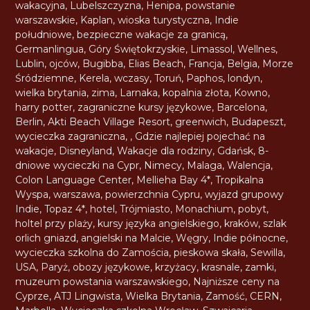
wakacyjna
,
Lubelszczyzna
,
Henipa
,
powstanie
warszawskie
,
Kaplan
,
wioska turystyczna
,
Indie
południowe
,
bezpieczne wakacje za granicą
,
Germanlingua
,
Góry Świętokrzyskie
,
Limassol
,
Wellnes
,
Lublin
,
ojców
,
Bugibba
,
Elias Beach
,
Francja
,
Belgia
,
Morze
Śródziemne
,
Kerela
,
wczasy
,
Toruń
,
Paphos
,
londyn
,
wielka brytania
,
zima
,
Larnaka
,
kopalnia złota
,
Kowno
,
harry potter
,
zagraniczne kursy językowe
,
Barcelona
,
Berlin
,
Akti Beach Village Resort
,
greenwich
,
Budapeszt
,
wycieczka zagraniczna
,
,
Gdzie najlepiej pojechać na
wakacje
,
Disneyland
,
Wakacje dla rodziny
,
Gdańsk
,
8-
dniowe wycieczki na Cypr
,
Nimecy
,
Malaga
,
Walencja
,
Colon Language Center
,
Mellieha Bay 4*
,
Tropikalna
Wyspa
,
warszawa
,
powierzchnia Cypru
,
wyjazd grupowy
Indie
,
Topaz 4*
,
hotel
,
Trójmiasto
,
Monachium
,
pobyt
,
holtel przy plaży
,
kursy języka angielskiego
,
kraków
,
szlak
orlich gniazd
,
angielski na Malcie
,
Węgry
,
Indie północne
,
wycieczka szkolna do Zamościa
,
pieskowa skała
,
Sewilla
,
USA
,
Paryż
,
obozy językowe
,
krzyżacy
,
krasnale
,
zamki
,
muzeum powstania warszawskiego
,
Najniższe ceny na
Cyprze
,
ATJ Lingwista
,
Wielka Brytania
,
Zamość
,
CERN
,