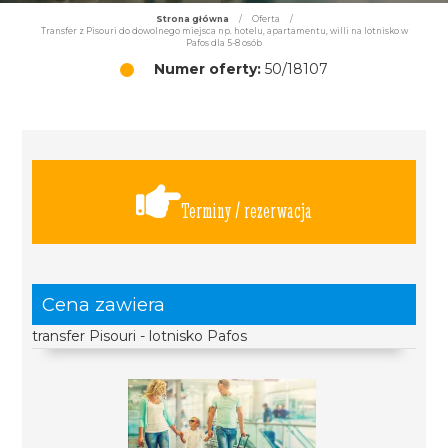
Strona główna
/
Oferta
/
Transfer z Pisouri do dowolnego miejsca np. hotelu, apartamentu, willi na lotnisko w
Pafos dla 5-8 osób
Numer oferty:
50/18107
Terminy / rezerwacja
Cena zawiera
transfer Pisouri - lotnisko Pafos