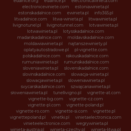
edalnice.org
edalnice.pl
electronicavinieta.com
electroniceviniete.com
estoniawinieta.pl
estonskadalnice.com
ewinieta.pl
info365.pl
litvadalnice.com
litwa-winieta.pl
litwawinieta.pl
livignotunel.pl
livignotunnel.com
lotvawinieta.pl
lotwawinieta.pl
lotysskadalnice.com
madarskadalnice.com
moldavskadalnice.com
moldawiawinieta.pl
najtanszewiniety.pl
oplatyautostradowe.pl
pl-vignette.com
polskadalnice.com
rakouskadalnice.com
rumuniawinieta.pl
rumunskadalnice.com
sloveniawinieta.pl
slovenskadalnice.com
slovinskadalnice.com
slowacja-winieta.pl
slowacjawinieta.pl
sloweniawinieta.pl
svycarskadalnice.com
szwajcariawinieta.pl
słoweniawinieta.pl
tunellivigno.pl
vignette-at.com
vignette-bg.com
vignette-cz.com
vignette-pl.com
vignette-poland.pl
vignette-ro.com
vignette-si.com
vignette.pl
vignettepoland.pl
vinetki.pl
vinietaelectronica.com
vinieteelectronice.com
wegrywinieta.pl
winieta-austria.pl
winieta-czechy.pl
winieta-litwa.pl