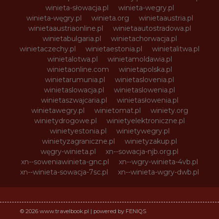
winieta-słowacja.pl
winieta-wegry.pl
winieta-węgry.pl
winieta.org
winietaaustria.pl
winietaaustriaonline.pl
winietaautostradowa.pl
winietabulgaria.pl
winietachorwacja.pl
winietaczechy.pl
winietaestonia.pl
winietalitwa.pl
winietalotwa.pl
winietamoldawia.pl
winietaonline.com
winietapolska.pl
winietarumunia.pl
winietaslovenia.pl
winietaslowacja.pl
winietaslowenia.pl
winietaszwajcaria.pl
winietasłowenia.pl
winietawegry.pl
winietomat.pl
winiety.org
winietydrogowe.pl
winietyelektroniczne.pl
winietyestonia.pl
winietywegry.pl
winietyzagraniczne.pl
winietyzakup.pl
węgry-winieta.pl
xn--sowacja-njb.org.pl
xn--soweniawinieta-gnc.pl
xn--wgry-winieta-4vb.pl
xn--winieta-sowacja-7sc.pl
xn--winieta-wgry-dwb.pl
© 2026 www.travelbook.pl | powered by FENIQS