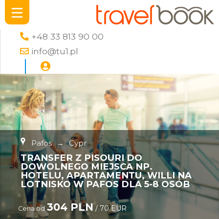
+48 33 813 90 00
info@tu1.pl
Pafos
→
Cypr
TRANSFER Z PISOURI DO
DOWOLNEGO MIEJSCA NP.
HOTELU, APARTAMENTU, WILLI NA
LOTNISKO W PAFOS DLA 5-8 OSÓB
304 PLN
/ 70 EUR
Cena od