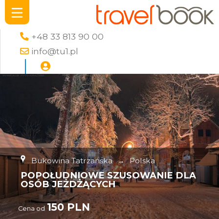
+48 33 813 90 00
info@tu1.pl
Bukowina Tatrzańska
→
Polska
POPOŁUDNIOWE SZUSOWANIE DLA
OSÓB JEŻDŻĄCYCH
150 PLN
Cena od