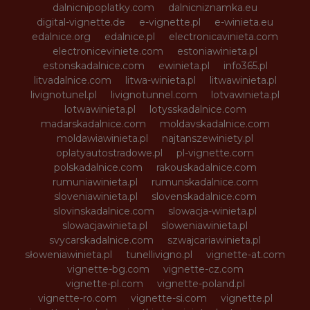
dalnicnipoplatky.com
dalnicniznamka.eu
digital-vignette.de
e-vignette.pl
e-winieta.eu
edalnice.org
edalnice.pl
electronicavinieta.com
electroniceviniete.com
estoniawinieta.pl
estonskadalnice.com
ewinieta.pl
info365.pl
litvadalnice.com
litwa-winieta.pl
litwawinieta.pl
livignotunel.pl
livignotunnel.com
lotvawinieta.pl
lotwawinieta.pl
lotysskadalnice.com
madarskadalnice.com
moldavskadalnice.com
moldawiawinieta.pl
najtanszewiniety.pl
oplatyautostradowe.pl
pl-vignette.com
polskadalnice.com
rakouskadalnice.com
rumuniawinieta.pl
rumunskadalnice.com
sloveniawinieta.pl
slovenskadalnice.com
slovinskadalnice.com
slowacja-winieta.pl
slowacjawinieta.pl
sloweniawinieta.pl
svycarskadalnice.com
szwajcariawinieta.pl
słoweniawinieta.pl
tunellivigno.pl
vignette-at.com
vignette-bg.com
vignette-cz.com
vignette-pl.com
vignette-poland.pl
vignette-ro.com
vignette-si.com
vignette.pl