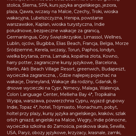
stolica
,
Sliema
,
SPA
,
kurs języka angielskiego
,
jeziora
,
plaża
,
Qawra
,
wczasy na Malcie
,
Czechy
,
Troki
,
wioska
wakacyjna
,
Lubelszczyzna
,
Henipa
,
powstanie
warszawskie
,
Kaplan
,
wioska turystyczna
,
Indie
południowe
,
bezpieczne wakacje za granicą
,
Germanlingua
,
Góry Świętokrzyskie
,
Limassol
,
Wellnes
,
Lublin
,
ojców
,
Bugibba
,
Elias Beach
,
Francja
,
Belgia
,
Morze
Śródziemne
,
Kerela
,
wczasy
,
Toruń
,
Paphos
,
londyn
,
wielka brytania
,
zima
,
Larnaka
,
kopalnia złota
,
Kowno
,
harry potter
,
zagraniczne kursy językowe
,
Barcelona
,
Berlin
,
Akti Beach Village Resort
,
greenwich
,
Budapeszt
,
wycieczka zagraniczna
,
,
Gdzie najlepiej pojechać na
wakacje
,
Disneyland
,
Wakacje dla rodziny
,
Gdańsk
,
8-
dniowe wycieczki na Cypr
,
Nimecy
,
Malaga
,
Walencja
,
Colon Language Center
,
Mellieha Bay 4*
,
Tropikalna
Wyspa
,
warszawa
,
powierzchnia Cypru
,
wyjazd grupowy
Indie
,
Topaz 4*
,
hotel
,
Trójmiasto
,
Monachium
,
pobyt
,
holtel przy plaży
,
kursy języka angielskiego
,
kraków
,
szlak
orlich gniazd
,
angielski na Malcie
,
Węgry
,
Indie północne
,
wycieczka szkolna do Zamościa
,
pieskowa skała
,
Sewilla
,
USA
,
Paryż
,
obozy językowe
,
krzyżacy
,
krasnale
,
zamki
,