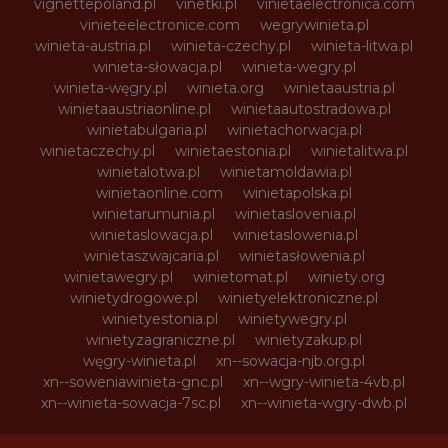
vignettepoland.pl
vinetki.pl
vinietaelectronica.com
vinieteelectronice.com
wegrywinieta.pl
winieta-austria.pl
winieta-czechy.pl
winieta-litwa.pl
winieta-słowacja.pl
winieta-wegry.pl
winieta-węgry.pl
winieta.org
winietaaustria.pl
winietaaustriaonline.pl
winietaautostradowa.pl
winietabulgaria.pl
winietachorwacja.pl
winietaczechy.pl
winietaestonia.pl
winietalitwa.pl
winietalotwa.pl
winietamoldawia.pl
winietaonline.com
winietapolska.pl
winietarumunia.pl
winietaslovenia.pl
winietaslowacja.pl
winietaslowenia.pl
winietaszwajcaria.pl
winietasłowenia.pl
winietawegry.pl
winietomat.pl
winiety.org
winietydrogowe.pl
winietyelektroniczne.pl
winietyestonia.pl
winietywegry.pl
winietyzagraniczne.pl
winietyzakup.pl
węgry-winieta.pl
xn--sowacja-njb.org.pl
xn--soweniawinieta-gnc.pl
xn--wgry-winieta-4vb.pl
xn--winieta-sowacja-7sc.pl
xn--winieta-wgry-dwb.pl