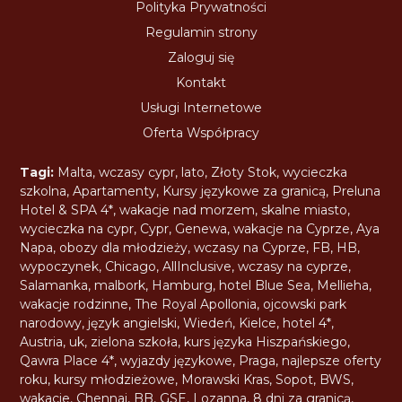
Polityka Prywatności
Regulamin strony
Zaloguj się
Kontakt
Usługi Internetowe
Oferta Współpracy
Tagi:
Malta
,
wczasy cypr
,
lato
,
Złoty Stok
,
wycieczka
szkolna
,
Apartamenty
,
Kursy językowe za granicą
,
Preluna
Hotel & SPA 4*
,
wakacje nad morzem
,
skalne miasto
,
wycieczka na cypr
,
Cypr
,
Genewa
,
wakacje na Cyprze
,
Aya
Napa
,
obozy dla młodzieży
,
wczasy na Cyprze
,
FB
,
HB
,
wypoczynek
,
Chicago
,
AllInclusive
,
wczasy na cyprze
,
Salamanka
,
malbork
,
Hamburg
,
hotel Blue Sea
,
Mellieha
,
wakacje rodzinne
,
The Royal Apollonia
,
ojcowski park
narodowy
,
język angielski
,
Wiedeń
,
Kielce
,
hotel 4*
,
Austria
,
uk
,
zielona szkoła
,
kurs języka Hiszpańskiego
,
Qawra Place 4*
,
wyjazdy językowe
,
Praga
,
najlepsze oferty
roku
,
kursy młodzieżowe
,
Morawski Kras
,
Sopot
,
BWS
,
wakacje
,
Chennai
,
BB
,
GSE
,
Lozanna
,
8 dni za granicą
,