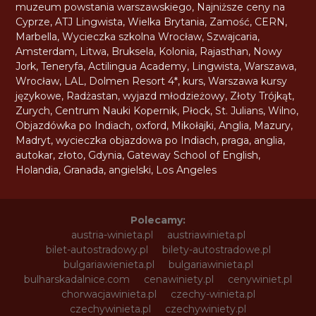
muzeum powstania warszawskiego
,
Najniższe ceny na
Cyprze
,
ATJ Lingwista
,
Wielka Brytania
,
Zamość
,
CERN
,
Marbella
,
Wycieczka szkolna Wrocław
,
Szwajcaria
,
Amsterdam
,
Litwa
,
Bruksela
,
Kolonia
,
Rajasthan
,
Nowy
Jork
,
Teneryfa
,
Actilingua Academy
,
Lingwista
,
Warszawa
,
Wrocław
,
LAL
,
Dolmen Resort 4*
,
kurs
,
Warszawa kursy
językowe
,
Radżastan
,
wyjazd młodzieżowy
,
Złoty Trójkąt
,
Zurych
,
Centrum Nauki Kopernik
,
Płock
,
St. Julians
,
Wilno
,
Objazdówka po Indiach
,
oxford
,
Mikołajki
,
Anglia
,
Mazury
,
Madryt
,
wycieczka objazdowa po Indiach
,
praga
,
anglia
,
autokar
,
złoto
,
Gdynia
,
Gateway School of English
,
Holandia
,
Granada
,
angielski
,
Los Angeles
Polecamy:
austria-winieta.pl
austriawinieta.pl
bilet-autostradowy.pl
bilety-autostradowe.pl
bulgariawienieta.pl
bulgariawinieta.pl
bulharskadalnice.com
cenawiniety.pl
cenywiniet.pl
chorwacjawinieta.pl
czechy-winieta.pl
czechywinieta.pl
czechywiniety.pl