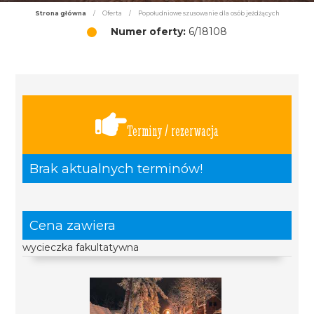
Strona główna
/
Oferta
/
Popołudniowe szusowanie dla osób jeżdżących
Numer oferty:
6/18108
Terminy / rezerwacja
Brak aktualnych terminów!
Cena zawiera
wycieczka fakultatywna