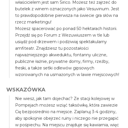
właścicielem jest sam Sirico. Możesz też zajrzeć do
butelek z winem oznaczonych jako Vesuvinum. Jest
to prawdopodobnie pierwsza na świecie gra słów na
rzecz marketingu!
Możesz spacerować po ponad 50 hektarach historii.
Przejdź się po Forum z Wezuwiuszem w tle lub
usiądź pod drzewem i podziwiaj spektakularny
amfiteatr. Znajdziesz tu pozostałości
najważniejszego akweduktu, fontanny uliczne,
publiczne łaźnie, prywatne domy, firmy, rzeźby,
freski, a także setki odlewów gipsowych
wzorowanych na usmażonych w lawie miejscowych!
WSKAZÓWKA
Nie wiesz, jak tam dojechać? Ze stacji kolejowej w
Pompejach możesz wziąć taksówkę, która zawiezie
Cię bezpośrednio na miejsce. Zaplanuj 3-4 godziny,
aby spokojnie obejrzeć ruiny i niczego nie przegapić
w pośpiechu. Na miejscu znajduje się kawiarnia, więc