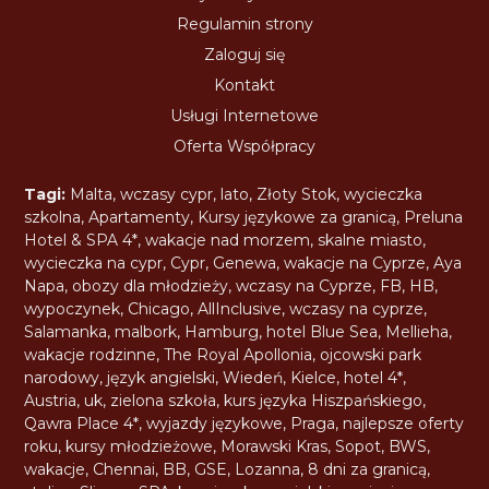
Regulamin strony
Zaloguj się
Kontakt
Usługi Internetowe
Oferta Współpracy
Tagi:
Malta
,
wczasy cypr
,
lato
,
Złoty Stok
,
wycieczka
szkolna
,
Apartamenty
,
Kursy językowe za granicą
,
Preluna
Hotel & SPA 4*
,
wakacje nad morzem
,
skalne miasto
,
wycieczka na cypr
,
Cypr
,
Genewa
,
wakacje na Cyprze
,
Aya
Napa
,
obozy dla młodzieży
,
wczasy na Cyprze
,
FB
,
HB
,
wypoczynek
,
Chicago
,
AllInclusive
,
wczasy na cyprze
,
Salamanka
,
malbork
,
Hamburg
,
hotel Blue Sea
,
Mellieha
,
wakacje rodzinne
,
The Royal Apollonia
,
ojcowski park
narodowy
,
język angielski
,
Wiedeń
,
Kielce
,
hotel 4*
,
Austria
,
uk
,
zielona szkoła
,
kurs języka Hiszpańskiego
,
Qawra Place 4*
,
wyjazdy językowe
,
Praga
,
najlepsze oferty
roku
,
kursy młodzieżowe
,
Morawski Kras
,
Sopot
,
BWS
,
wakacje
,
Chennai
,
BB
,
GSE
,
Lozanna
,
8 dni za granicą
,