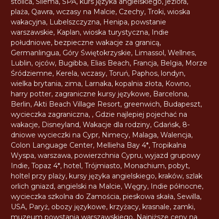
stolica
,
Sliema
,
SPA
,
kurs języka angielskiego
,
jeziora
,
plaża
,
Qawra
,
wczasy na Malcie
,
Czechy
,
Troki
,
wioska
wakacyjna
,
Lubelszczyzna
,
Henipa
,
powstanie
warszawskie
,
Kaplan
,
wioska turystyczna
,
Indie
południowe
,
bezpieczne wakacje za granicą
,
Germanlingua
,
Góry Świętokrzyskie
,
Limassol
,
Wellnes
,
Lublin
,
ojców
,
Bugibba
,
Elias Beach
,
Francja
,
Belgia
,
Morze
Śródziemne
,
Kerela
,
wczasy
,
Toruń
,
Paphos
,
londyn
,
wielka brytania
,
zima
,
Larnaka
,
kopalnia złota
,
Kowno
,
harry potter
,
zagraniczne kursy językowe
,
Barcelona
,
Berlin
,
Akti Beach Village Resort
,
greenwich
,
Budapeszt
,
wycieczka zagraniczna
,
,
Gdzie najlepiej pojechać na
wakacje
,
Disneyland
,
Wakacje dla rodziny
,
Gdańsk
,
8-
dniowe wycieczki na Cypr
,
Nimecy
,
Malaga
,
Walencja
,
Colon Language Center
,
Mellieha Bay 4*
,
Tropikalna
Wyspa
,
warszawa
,
powierzchnia Cypru
,
wyjazd grupowy
Indie
,
Topaz 4*
,
hotel
,
Trójmiasto
,
Monachium
,
pobyt
,
holtel przy plaży
,
kursy języka angielskiego
,
kraków
,
szlak
orlich gniazd
,
angielski na Malcie
,
Węgry
,
Indie północne
,
wycieczka szkolna do Zamościa
,
pieskowa skała
,
Sewilla
,
USA
,
Paryż
,
obozy językowe
,
krzyżacy
,
krasnale
,
zamki
,
muzeum powstania warszawskiego
,
Najniższe ceny na