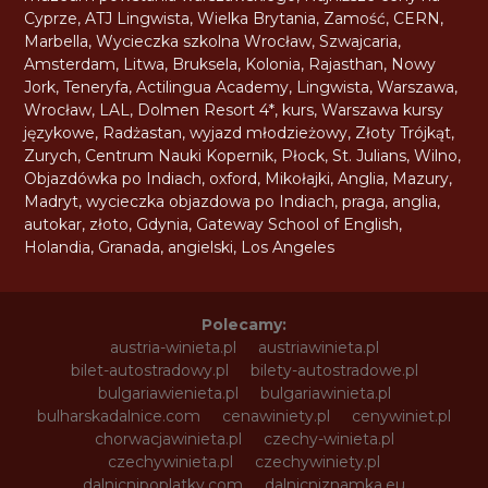
Cyprze
,
ATJ Lingwista
,
Wielka Brytania
,
Zamość
,
CERN
,
Marbella
,
Wycieczka szkolna Wrocław
,
Szwajcaria
,
Amsterdam
,
Litwa
,
Bruksela
,
Kolonia
,
Rajasthan
,
Nowy
Jork
,
Teneryfa
,
Actilingua Academy
,
Lingwista
,
Warszawa
,
Wrocław
,
LAL
,
Dolmen Resort 4*
,
kurs
,
Warszawa kursy
językowe
,
Radżastan
,
wyjazd młodzieżowy
,
Złoty Trójkąt
,
Zurych
,
Centrum Nauki Kopernik
,
Płock
,
St. Julians
,
Wilno
,
Objazdówka po Indiach
,
oxford
,
Mikołajki
,
Anglia
,
Mazury
,
Madryt
,
wycieczka objazdowa po Indiach
,
praga
,
anglia
,
autokar
,
złoto
,
Gdynia
,
Gateway School of English
,
Holandia
,
Granada
,
angielski
,
Los Angeles
Polecamy:
austria-winieta.pl
austriawinieta.pl
bilet-autostradowy.pl
bilety-autostradowe.pl
bulgariawienieta.pl
bulgariawinieta.pl
bulharskadalnice.com
cenawiniety.pl
cenywiniet.pl
chorwacjawinieta.pl
czechy-winieta.pl
czechywinieta.pl
czechywiniety.pl
dalnicnipoplatky.com
dalnicniznamka.eu