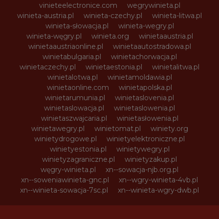
vinieteelectronice.com
wegrywinieta.pl
winieta-austria.pl
winieta-czechy.pl
winieta-litwa.pl
winieta-słowacja.pl
winieta-wegry.pl
winieta-węgry.pl
winieta.org
winietaaustria.pl
winietaaustriaonline.pl
winietaautostradowa.pl
winietabulgaria.pl
winietachorwacja.pl
winietaczechy.pl
winietaestonia.pl
winietalitwa.pl
winietalotwa.pl
winietamoldawia.pl
winietaonline.com
winietapolska.pl
winietarumunia.pl
winietaslovenia.pl
winietaslowacja.pl
winietaslowenia.pl
winietaszwajcaria.pl
winietasłowenia.pl
winietawegry.pl
winietomat.pl
winiety.org
winietydrogowe.pl
winietyelektroniczne.pl
winietyestonia.pl
winietywegry.pl
winietyzagraniczne.pl
winietyzakup.pl
węgry-winieta.pl
xn--sowacja-njb.org.pl
xn--soweniawinieta-gnc.pl
xn--wgry-winieta-4vb.pl
xn--winieta-sowacja-7sc.pl
xn--winieta-wgry-dwb.pl