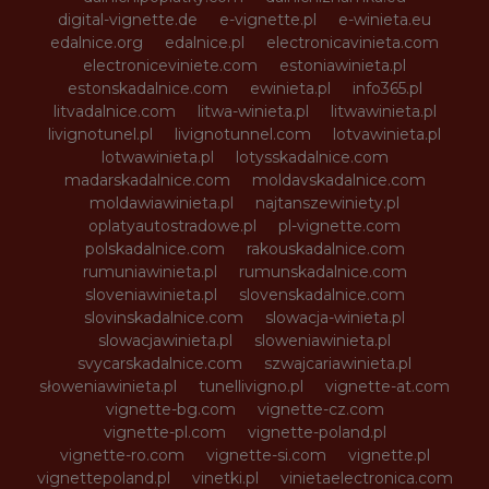
digital-vignette.de
e-vignette.pl
e-winieta.eu
edalnice.org
edalnice.pl
electronicavinieta.com
electroniceviniete.com
estoniawinieta.pl
estonskadalnice.com
ewinieta.pl
info365.pl
litvadalnice.com
litwa-winieta.pl
litwawinieta.pl
livignotunel.pl
livignotunnel.com
lotvawinieta.pl
lotwawinieta.pl
lotysskadalnice.com
madarskadalnice.com
moldavskadalnice.com
moldawiawinieta.pl
najtanszewiniety.pl
oplatyautostradowe.pl
pl-vignette.com
polskadalnice.com
rakouskadalnice.com
rumuniawinieta.pl
rumunskadalnice.com
sloveniawinieta.pl
slovenskadalnice.com
slovinskadalnice.com
slowacja-winieta.pl
slowacjawinieta.pl
sloweniawinieta.pl
svycarskadalnice.com
szwajcariawinieta.pl
słoweniawinieta.pl
tunellivigno.pl
vignette-at.com
vignette-bg.com
vignette-cz.com
vignette-pl.com
vignette-poland.pl
vignette-ro.com
vignette-si.com
vignette.pl
vignettepoland.pl
vinetki.pl
vinietaelectronica.com