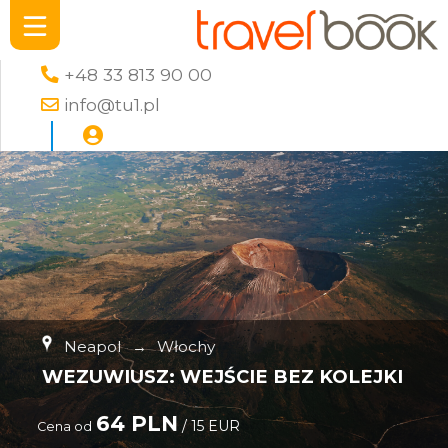
+48 33 813 90 00
info@tu1.pl
Neapol
→
Włochy
WEZUWIUSZ: WEJŚCIE BEZ KOLEJKI
64 PLN
/ 15 EUR
Cena od