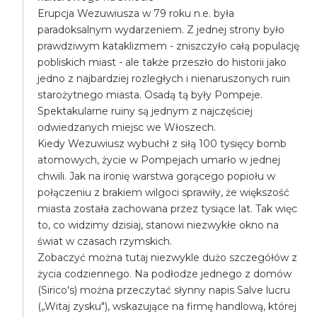
Erupcja Wezuwiusza w 79 roku n.e. była
paradoksalnym wydarzeniem. Z jednej strony było
prawdziwym kataklizmem - zniszczyło całą populację
pobliskich miast - ale także przeszło do historii jako
jedno z najbardziej rozległych i nienaruszonych ruin
starożytnego miasta. Osadą tą były Pompeje.
Spektakularne ruiny są jednym z najczęściej
odwiedzanych miejsc we Włoszech.
Kiedy Wezuwiusz wybuchł z siłą 100 tysięcy bomb
atomowych, życie w Pompejach umarło w jednej
chwili. Jak na ironię warstwa gorącego popiołu w
połączeniu z brakiem wilgoci sprawiły, że większość
miasta została zachowana przez tysiące lat. Tak więc
to, co widzimy dzisiaj, stanowi niezwykłe okno na
świat w czasach rzymskich.
Zobaczyć można tutaj niezwykle dużo szczegółów z
życia codziennego. Na podłodze jednego z domów
(Sirico's) można przeczytać słynny napis Salve lucru
(„Witaj zysku"), wskazujące na firmę handlową, której