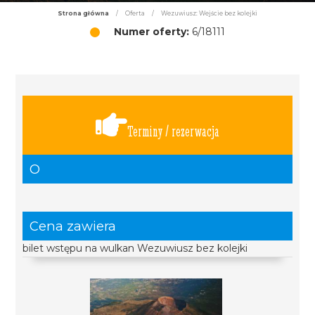
Strona główna
/
Oferta
/
Wezuwiusz: Wejście bez kolejki
Numer oferty:
6/18111
Terminy / rezerwacja
O
Cena zawiera
bilet wstępu na wulkan Wezuwiusz bez kolejki