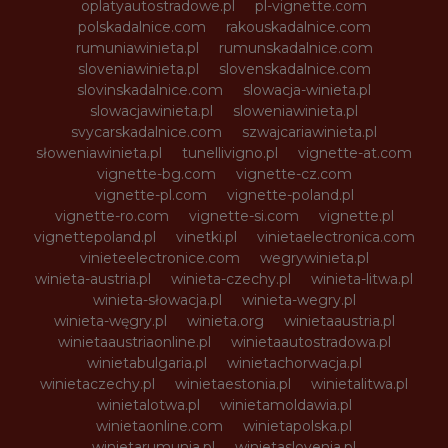
oplatyautostradowe.pl
pl-vignette.com
polskadalnice.com
rakouskadalnice.com
rumuniawinieta.pl
rumunskadalnice.com
sloveniawinieta.pl
slovenskadalnice.com
slovinskadalnice.com
slowacja-winieta.pl
slowacjawinieta.pl
sloweniawinieta.pl
svycarskadalnice.com
szwajcariawinieta.pl
słoweniawinieta.pl
tunellivigno.pl
vignette-at.com
vignette-bg.com
vignette-cz.com
vignette-pl.com
vignette-poland.pl
vignette-ro.com
vignette-si.com
vignette.pl
vignettepoland.pl
vinetki.pl
vinietaelectronica.com
vinieteelectronice.com
wegrywinieta.pl
winieta-austria.pl
winieta-czechy.pl
winieta-litwa.pl
winieta-słowacja.pl
winieta-wegry.pl
winieta-węgry.pl
winieta.org
winietaaustria.pl
winietaaustriaonline.pl
winietaautostradowa.pl
winietabulgaria.pl
winietachorwacja.pl
winietaczechy.pl
winietaestonia.pl
winietalitwa.pl
winietalotwa.pl
winietamoldawia.pl
winietaonline.com
winietapolska.pl
winietarumunia.pl
winietaslovenia.pl