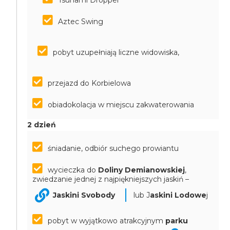
Tsunami Dropper
Aztec Swing
pobyt uzupełniają liczne widowiska,
przejazd do Korbielowa
obiadokolacja w miejscu zakwaterowania
2 dzień
śniadanie, odbiór suchego prowiantu
wycieczka do
Doliny Demianowskiej
,
zwiedzanie jednej z najpiękniejszych jaskiń –
Jaskini Svobody
lub J
askini Lodowe
j
pobyt w wyjątkowo atrakcyjnym
parku