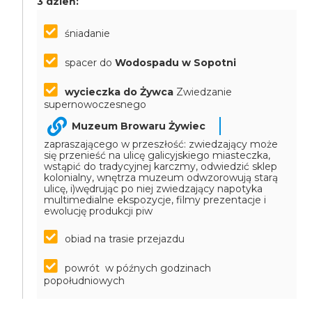
3 dzień:
śniadanie
spacer do
Wodospadu w Sopotni
wycieczka do Żywca
Zwiedzanie
supernowoczesnego
Muzeum Browaru Żywiec
zapraszającego w przeszłość: zwiedzający może
się przenieść na ulicę galicyjskiego miasteczka,
wstąpić do tradycyjnej karczmy, odwiedzić sklep
kolonialny, wnętrza muzeum odwzorowują starą
ulicę, i)wędrując po niej zwiedzający napotyka
multimedialne ekspozycje, filmy prezentacje i
ewolucję produkcji piw
obiad na trasie przejazdu
powrót w późnych godzinach
popołudniowych