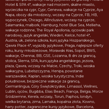
Hotel & SPA 4*
,
wakacje nad morzem
,
skalne miasto
,
wycieczka na cypr
,
Cypr
,
Genewa
,
wakacje na Cyprze
,
Aya
Napa
,
obozy dla młodzieży
,
wczasy na Cyprze
,
FB
,
HB
,
wypoczynek
,
Chicago
,
AllInclusive
,
wczasy na cyprze
,
Salamanka
,
malbork
,
Hamburg
,
hotel Blue Sea
,
Mellieha
,
wakacje rodzinne
,
The Royal Apollonia
,
ojcowski park
narodowy
,
język angielski
,
Wiedeń
,
Kielce
,
hotel 4*
,
Austria
,
uk
,
zielona szkoła
,
kurs języka Hiszpańskiego
,
Qawra Place 4*
,
wyjazdy językowe
,
Praga
,
najlepsze oferty
roku
,
kursy młodzieżowe
,
Morawski Kras
,
Sopot
,
BWS
,
wakacje
,
Chennai
,
BB
,
GSE
,
Lozanna
,
8 dni za granicą
,
stolica
,
Sliema
,
SPA
,
kurs języka angielskiego
,
jeziora
,
plaża
,
Qawra
,
wczasy na Malcie
,
Czechy
,
Troki
,
wioska
wakacyjna
,
Lubelszczyzna
,
Henipa
,
powstanie
warszawskie
,
Kaplan
,
wioska turystyczna
,
Indie
południowe
,
bezpieczne wakacje za granicą
,
Germanlingua
,
Góry Świętokrzyskie
,
Limassol
,
Wellnes
,
Lublin
,
ojców
,
Bugibba
,
Elias Beach
,
Francja
,
Belgia
,
Morze
Śródziemne
,
Kerela
,
wczasy
,
Toruń
,
Paphos
,
londyn
,
wielka brytania
,
zima
,
Larnaka
,
kopalnia złota
,
Kowno
,
harry potter
,
zagraniczne kursy językowe
,
Barcelona
,