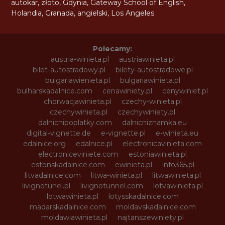
autokar
,
złoto
,
Gdynia
,
Gateway School of English
,
Holandia
,
Granada
,
angielski
,
Los Angeles
Polecamy:
austria-winieta.pl
austriawinieta.pl
bilet-autostradowy.pl
bilety-autostradowe.pl
bulgariawienieta.pl
bulgariawinieta.pl
bulharskadalnice.com
cenawiniety.pl
cenywiniet.pl
chorwacjawinieta.pl
czechy-winieta.pl
czechywinieta.pl
czechywiniety.pl
dalnicnipoplatky.com
dalnicniznamka.eu
digital-vignette.de
e-vignette.pl
e-winieta.eu
edalnice.org
edalnice.pl
electronicavinieta.com
electroniceviniete.com
estoniawinieta.pl
estonskadalnice.com
ewinieta.pl
info365.pl
litvadalnice.com
litwa-winieta.pl
litwawinieta.pl
livignotunel.pl
livignotunnel.com
lotvawinieta.pl
lotwawinieta.pl
lotysskadalnice.com
madarskadalnice.com
moldavskadalnice.com
moldawiawinieta.pl
najtanszewiniety.pl