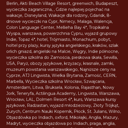
Berlin
,
Akti Beach Village Resort
,
greenwich
,
Budapeszt
,
wycieczka zagraniczna
,
,
Gdzie najlepiej pojechać na
wakacje
,
Disneyland
,
Wakacje dla rodziny
,
Gdańsk
,
8-
dniowe wycieczki na Cypr
,
Nimecy
,
Malaga
,
Walencja
,
Colon Language Center
,
Mellieha Bay 4*
,
Tropikalna
Wyspa
,
warszawa
,
powierzchnia Cypru
,
wyjazd grupowy
Indie
,
Topaz 4*
,
hotel
,
Trójmiasto
,
Monachium
,
pobyt
,
holtel przy plaży
,
kursy języka angielskiego
,
kraków
,
szlak
orlich gniazd
,
angielski na Malcie
,
Węgry
,
Indie północne
,
wycieczka szkolna do Zamościa
,
pieskowa skała
,
Sewilla
,
USA
,
Paryż
,
obozy językowe
,
krzyżacy
,
krasnale
,
zamki
,
muzeum powstania warszawskiego
,
Najniższe ceny na
Cyprze
,
ATJ Lingwista
,
Wielka Brytania
,
Zamość
,
CERN
,
Marbella
,
Wycieczka szkolna Wrocław
,
Szwajcaria
,
Amsterdam
,
Litwa
,
Bruksela
,
Kolonia
,
Rajasthan
,
Nowy
Jork
,
Teneryfa
,
Actilingua Academy
,
Lingwista
,
Warszawa
,
Wrocław
,
LAL
,
Dolmen Resort 4*
,
kurs
,
Warszawa kursy
językowe
,
Radżastan
,
wyjazd młodzieżowy
,
Złoty Trójkąt
,
Zurych
,
Centrum Nauki Kopernik
,
Płock
,
St. Julians
,
Wilno
,
Objazdówka po Indiach
,
oxford
,
Mikołajki
,
Anglia
,
Mazury
,
Madryt
,
wycieczka objazdowa po Indiach
,
praga
,
anglia
,