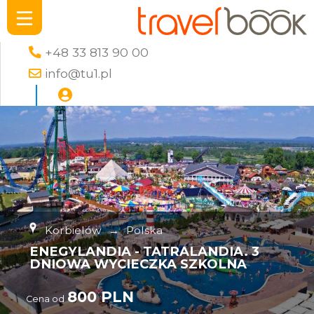
+48 33 813 90 00
info@tu1.pl
Korbielów
→
Polska
ENEGYLANDIA - TATRALANDIA. 3
DNIOWA WYCIECZKA SZKOLNA
800 PLN
Cena od