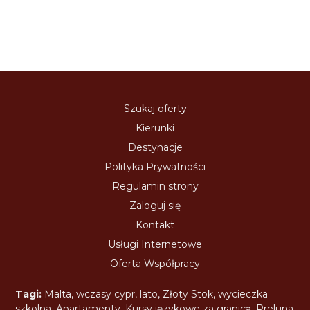
Szukaj oferty
Kierunki
Destynacje
Polityka Prywatności
Regulamin strony
Zaloguj się
Kontakt
Usługi Internetowe
Oferta Współpracy
Tagi:
Malta
,
wczasy cypr
,
lato
,
Złoty Stok
,
wycieczka
szkolna
,
Apartamenty
,
Kursy językowe za granicą
,
Preluna