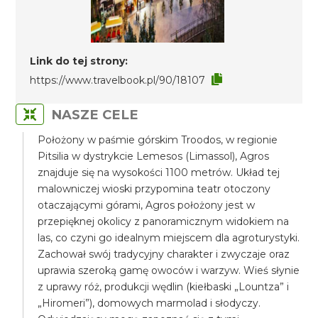
Link do tej strony:
https://www.travelbook.pl/90/18107
NASZE CELE
Położony w paśmie górskim Troodos, w regionie
Pitsilia w dystrykcie Lemesos (Limassol), Agros
znajduje się na wysokości 1100 metrów. Układ tej
malowniczej wioski przypomina teatr otoczony
otaczającymi górami, Agros położony jest w
przepięknej okolicy z panoramicznym widokiem na
las, co czyni go idealnym miejscem dla agroturystyki.
Zachował swój tradycyjny charakter i zwyczaje oraz
uprawia szeroką gamę owoców i warzyw. Wieś słynie
z uprawy róż, produkcji wędlin (kiełbaski „Lountza” i
„Hiromeri”), domowych marmolad i słodyczy.