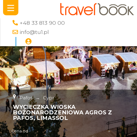
+48 33 813 90 00
info@tu1.pl
Pafos
→
Cypr
WYCIECZKA WIOSKA
BOŻONARODZENIOWA AGROS Z
PAFOS, LIMASSOL
Cena od