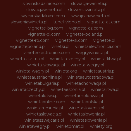
slovinskadalnice.com
slowacja-winieta.pl
slowacjawinieta.pl
sloweniawinieta.pl
svycarskadalnice.com
szwajcariawinieta.pl
słoweniawinieta.pl
tunellivigno.pl
vignette-at.com
vignette-bg.com
vignette-cz.com
vignette-pl.com
vignette-poland.pl
vignette-ro.com
vignette-si.com
vignette.pl
vignettepoland.pl
vinetki.pl
vinietaelectronica.com
vinieteelectronice.com
wegrywinieta.pl
winieta-austria.pl
winieta-czechy.pl
winieta-litwa.pl
winieta-słowacja.pl
winieta-wegry.pl
winieta-węgry.pl
winieta.org
winietaaustria.pl
winietaaustriaonline.pl
winietaautostradowa.pl
winietabulgaria.pl
winietachorwacja.pl
winietaczechy.pl
winietaestonia.pl
winietalitwa.pl
winietalotwa.pl
winietamoldawia.pl
winietaonline.com
winietapolska.pl
winietarumunia.pl
winietaslovenia.pl
winietaslowacja.pl
winietaslowenia.pl
winietaszwajcaria.pl
winietasłowenia.pl
winietawegry.pl
winietomat.pl
winiety.org