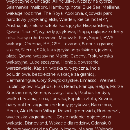
wypoczynek
,
Chicago
,
AllInclusive
,
wczasy na cyprze
,
Salamanka
,
malbork
,
Hamburg
,
hotel Blue Sea
,
Mellieha
,
wakacje rodzinne
,
The Royal Apollonia
,
ojcowski park
narodowy
,
język angielski
,
Wiedeń
,
Kielce
,
hotel 4*
,
Austria
,
uk
,
zielona szkoła
,
kurs języka Hiszpańskiego
,
Qawra Place 4*
,
wyjazdy językowe
,
Praga
,
najlepsze oferty
roku
,
kursy młodzieżowe
,
Morawski Kras
,
Sopot
,
BWS
,
wakacje
,
Chennai
,
BB
,
GSE
,
Lozanna
,
8 dni za granicą
,
stolica
,
Sliema
,
SPA
,
kurs języka angielskiego
,
jeziora
,
plaża
,
Qawra
,
wczasy na Malcie
,
Czechy
,
Troki
,
wioska
wakacyjna
,
Lubelszczyzna
,
Henipa
,
powstanie
warszawskie
,
Kaplan
,
wioska turystyczna
,
Indie
południowe
,
bezpieczne wakacje za granicą
,
Germanlingua
,
Góry Świętokrzyskie
,
Limassol
,
Wellnes
,
Lublin
,
ojców
,
Bugibba
,
Elias Beach
,
Francja
,
Belgia
,
Morze
Śródziemne
,
Kerela
,
wczasy
,
Toruń
,
Paphos
,
londyn
,
wielka brytania
,
zima
,
Larnaka
,
kopalnia złota
,
Kowno
,
harry potter
,
zagraniczne kursy językowe
,
Barcelona
,
Berlin
,
Akti Beach Village Resort
,
greenwich
,
Budapeszt
,
wycieczka zagraniczna
,
,
Gdzie najlepiej pojechać na
wakacje
,
Disneyland
,
Wakacje dla rodziny
,
Gdańsk
,
8-
dniowe wycieczki na Cypr
,
Nimecy
,
Malaga
,
Walencja
,