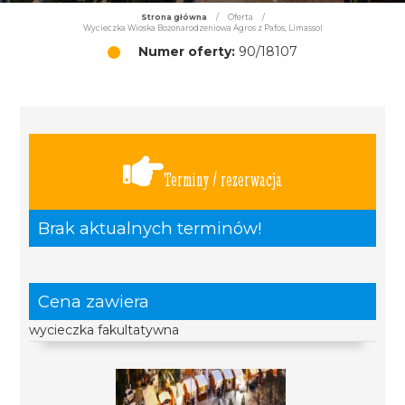
Strona główna
/
Oferta
/
Wycieczka Wioska Bożonarodzeniowa Agros z Pafos, Limassol
Numer oferty:
90/18107
Terminy / rezerwacja
Brak aktualnych terminów!
Cena zawiera
wycieczka fakultatywna