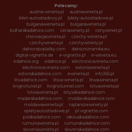
Polecamy:
austria-winieta.pl
austriawinieta.pl
bilet-autostradowy.pl
bilety-autostradowe.pl
bulgariawienieta.pl
bulgariawinieta.pl
bulharskadalnice.com
cenawiniety.pl
cenywiniet.pl
chorwacjawinieta.pl
czechy-winieta.pl
czechywinieta.pl
czechywiniety.pl
dalnicnipoplatky.com
dalnicniznamka.eu
digital-vignette.de
e-vignette.pl
e-winieta.eu
edalnice.org
edalnice.pl
electronicavinieta.com
electroniceviniete.com
estoniawinieta.pl
estonskadalnice.com
ewinieta.pl
info365.pl
litvadalnice.com
litwa-winieta.pl
litwawinieta.pl
livignotunel.pl
livignotunnel.com
lotvawinieta.pl
lotwawinieta.pl
lotysskadalnice.com
madarskadalnice.com
moldavskadalnice.com
moldawiawinieta.pl
najtanszewiniety.pl
oplatyautostradowe.pl
pl-vignette.com
polskadalnice.com
rakouskadalnice.com
rumuniawinieta.pl
rumunskadalnice.com
sloveniawinieta.pl
slovenskadalnice.com