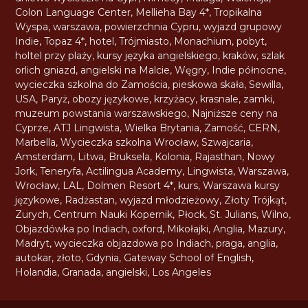
Colon Language Center
,
Mellieha Bay 4*
,
Tropikalna
Wyspa
,
warszawa
,
powierzchnia Cypru
,
wyjazd grupowy
Indie
,
Topaz 4*
,
hotel
,
Trójmiasto
,
Monachium
,
pobyt
,
holtel przy plaży
,
kursy języka angielskiego
,
kraków
,
szlak
orlich gniazd
,
angielski na Malcie
,
Węgry
,
Indie północne
,
wycieczka szkolna do Zamościa
,
pieskowa skała
,
Sewilla
,
USA
,
Paryż
,
obozy językowe
,
krzyżacy
,
krasnale
,
zamki
,
muzeum powstania warszawskiego
,
Najniższe ceny na
Cyprze
,
ATJ Lingwista
,
Wielka Brytania
,
Zamość
,
CERN
,
Marbella
,
Wycieczka szkolna Wrocław
,
Szwajcaria
,
Amsterdam
,
Litwa
,
Bruksela
,
Kolonia
,
Rajasthan
,
Nowy
Jork
,
Teneryfa
,
Actilingua Academy
,
Lingwista
,
Warszawa
,
Wrocław
,
LAL
,
Dolmen Resort 4*
,
kurs
,
Warszawa kursy
językowe
,
Radżastan
,
wyjazd młodzieżowy
,
Złoty Trójkąt
,
Zurych
,
Centrum Nauki Kopernik
,
Płock
,
St. Julians
,
Wilno
,
Objazdówka po Indiach
,
oxford
,
Mikołajki
,
Anglia
,
Mazury
,
Madryt
,
wycieczka objazdowa po Indiach
,
praga
,
anglia
,
autokar
,
złoto
,
Gdynia
,
Gateway School of English
,
Holandia
,
Granada
,
angielski
,
Los Angeles