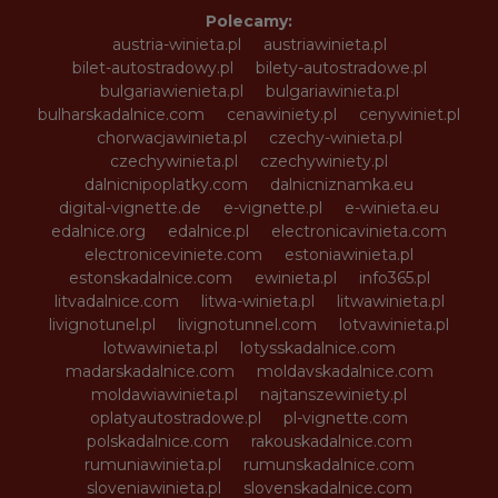
Polecamy:
austria-winieta.pl
austriawinieta.pl
bilet-autostradowy.pl
bilety-autostradowe.pl
bulgariawienieta.pl
bulgariawinieta.pl
bulharskadalnice.com
cenawiniety.pl
cenywiniet.pl
chorwacjawinieta.pl
czechy-winieta.pl
czechywinieta.pl
czechywiniety.pl
dalnicnipoplatky.com
dalnicniznamka.eu
digital-vignette.de
e-vignette.pl
e-winieta.eu
edalnice.org
edalnice.pl
electronicavinieta.com
electroniceviniete.com
estoniawinieta.pl
estonskadalnice.com
ewinieta.pl
info365.pl
litvadalnice.com
litwa-winieta.pl
litwawinieta.pl
livignotunel.pl
livignotunnel.com
lotvawinieta.pl
lotwawinieta.pl
lotysskadalnice.com
madarskadalnice.com
moldavskadalnice.com
moldawiawinieta.pl
najtanszewiniety.pl
oplatyautostradowe.pl
pl-vignette.com
polskadalnice.com
rakouskadalnice.com
rumuniawinieta.pl
rumunskadalnice.com
sloveniawinieta.pl
slovenskadalnice.com