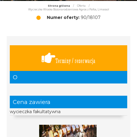
Strona główna
/
Oferta
/
Wycieczka Wioska Bożonarodzeniowa Agros z Pafos, Limassol
Numer oferty:
90/18107
Terminy / rezerwacja
O
Cena zawiera
wycieczka fakultatywna