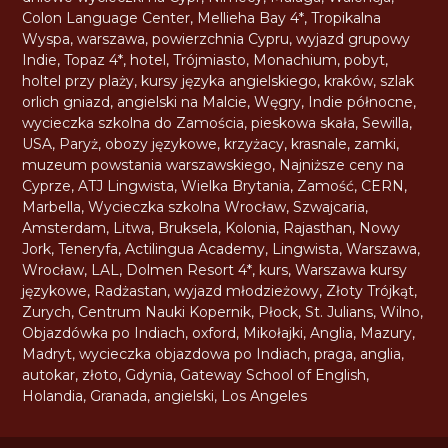
Colon Language Center
,
Mellieha Bay 4*
,
Tropikalna
Wyspa
,
warszawa
,
powierzchnia Cypru
,
wyjazd grupowy
Indie
,
Topaz 4*
,
hotel
,
Trójmiasto
,
Monachium
,
pobyt
,
holtel przy plaży
,
kursy języka angielskiego
,
kraków
,
szlak
orlich gniazd
,
angielski na Malcie
,
Węgry
,
Indie północne
,
wycieczka szkolna do Zamościa
,
pieskowa skała
,
Sewilla
,
USA
,
Paryż
,
obozy językowe
,
krzyżacy
,
krasnale
,
zamki
,
muzeum powstania warszawskiego
,
Najniższe ceny na
Cyprze
,
ATJ Lingwista
,
Wielka Brytania
,
Zamość
,
CERN
,
Marbella
,
Wycieczka szkolna Wrocław
,
Szwajcaria
,
Amsterdam
,
Litwa
,
Bruksela
,
Kolonia
,
Rajasthan
,
Nowy
Jork
,
Teneryfa
,
Actilingua Academy
,
Lingwista
,
Warszawa
,
Wrocław
,
LAL
,
Dolmen Resort 4*
,
kurs
,
Warszawa kursy
językowe
,
Radżastan
,
wyjazd młodzieżowy
,
Złoty Trójkąt
,
Zurych
,
Centrum Nauki Kopernik
,
Płock
,
St. Julians
,
Wilno
,
Objazdówka po Indiach
,
oxford
,
Mikołajki
,
Anglia
,
Mazury
,
Madryt
,
wycieczka objazdowa po Indiach
,
praga
,
anglia
,
autokar
,
złoto
,
Gdynia
,
Gateway School of English
,
Holandia
,
Granada
,
angielski
,
Los Angeles