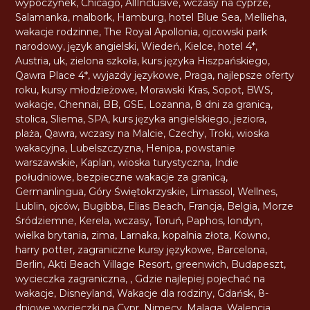
wypoczynek
,
Chicago
,
AllInclusive
,
wczasy na cyprze
,
Salamanka
,
malbork
,
Hamburg
,
hotel Blue Sea
,
Mellieha
,
wakacje rodzinne
,
The Royal Apollonia
,
ojcowski park
narodowy
,
język angielski
,
Wiedeń
,
Kielce
,
hotel 4*
,
Austria
,
uk
,
zielona szkoła
,
kurs języka Hiszpańskiego
,
Qawra Place 4*
,
wyjazdy językowe
,
Praga
,
najlepsze oferty
roku
,
kursy młodzieżowe
,
Morawski Kras
,
Sopot
,
BWS
,
wakacje
,
Chennai
,
BB
,
GSE
,
Lozanna
,
8 dni za granicą
,
stolica
,
Sliema
,
SPA
,
kurs języka angielskiego
,
jeziora
,
plaża
,
Qawra
,
wczasy na Malcie
,
Czechy
,
Troki
,
wioska
wakacyjna
,
Lubelszczyzna
,
Henipa
,
powstanie
warszawskie
,
Kaplan
,
wioska turystyczna
,
Indie
południowe
,
bezpieczne wakacje za granicą
,
Germanlingua
,
Góry Świętokrzyskie
,
Limassol
,
Wellnes
,
Lublin
,
ojców
,
Bugibba
,
Elias Beach
,
Francja
,
Belgia
,
Morze
Śródziemne
,
Kerela
,
wczasy
,
Toruń
,
Paphos
,
londyn
,
wielka brytania
,
zima
,
Larnaka
,
kopalnia złota
,
Kowno
,
harry potter
,
zagraniczne kursy językowe
,
Barcelona
,
Berlin
,
Akti Beach Village Resort
,
greenwich
,
Budapeszt
,
wycieczka zagraniczna
,
,
Gdzie najlepiej pojechać na
wakacje
,
Disneyland
,
Wakacje dla rodziny
,
Gdańsk
,
8-
dniowe wycieczki na Cypr
,
Nimecy
,
Malaga
,
Walencja
,