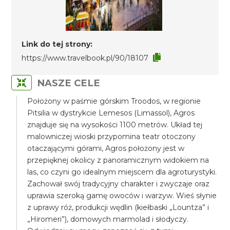
Link do tej strony:
https://www.travelbook.pl/90/18107
NASZE CELE
Położony w paśmie górskim Troodos, w regionie
Pitsilia w dystrykcie Lemesos (Limassol), Agros
znajduje się na wysokości 1100 metrów. Układ tej
malowniczej wioski przypomina teatr otoczony
otaczającymi górami, Agros położony jest w
przepięknej okolicy z panoramicznym widokiem na
las, co czyni go idealnym miejscem dla agroturystyki.
Zachował swój tradycyjny charakter i zwyczaje oraz
uprawia szeroką gamę owoców i warzyw. Wieś słynie
z uprawy róż, produkcji wędlin (kiełbaski „Lountza” i
„Hiromeri”), domowych marmolad i słodyczy.