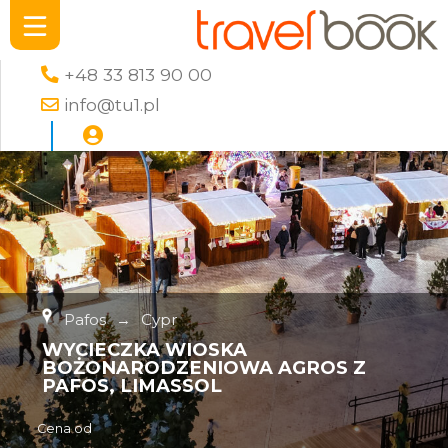
+48 33 813 90 00
info@tu1.pl
Pafos
→
Cypr
WYCIECZKA WIOSKA
BOŻONARODZENIOWA AGROS Z
PAFOS, LIMASSOL
Cena od