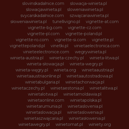
slovinskadalnice.com
slowacja-winieta.pl
slowacjawinieta.pl
sloweniawinieta.pl
svycarskadalnice.com
szwajcariawinieta.pl
słoweniawinieta.pl
tunellivigno.pl
vignette-at.com
vignette-bg.com
vignette-cz.com
vignette-pl.com
vignette-poland.pl
vignette-ro.com
vignette-si.com
vignette.pl
vignettepoland.pl
vinetki.pl
vinietaelectronica.com
vinieteelectronice.com
wegrywinieta.pl
winieta-austria.pl
winieta-czechy.pl
winieta-litwa.pl
winieta-słowacja.pl
winieta-wegry.pl
winieta-węgry.pl
winieta.org
winietaaustria.pl
winietaaustriaonline.pl
winietaautostradowa.pl
winietabulgaria.pl
winietachorwacja.pl
winietaczechy.pl
winietaestonia.pl
winietalitwa.pl
winietalotwa.pl
winietamoldawia.pl
winietaonline.com
winietapolska.pl
winietarumunia.pl
winietaslovenia.pl
winietaslowacja.pl
winietaslowenia.pl
winietaszwajcaria.pl
winietasłowenia.pl
winietawegry.pl
winietomat.pl
winiety.org