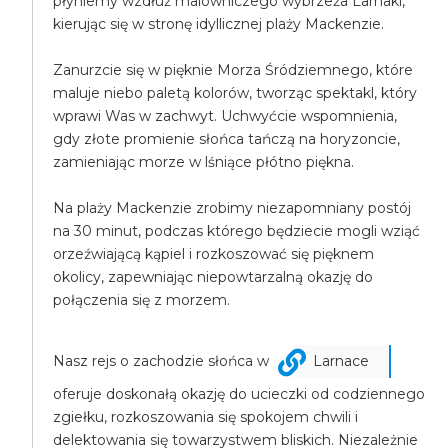
płyniemy wzdłuż malowniczego wybrzeża Larnaki,
kierując się w stronę idyllicznej plaży Mackenzie.
Zanurzcie się w pięknie Morza Śródziemnego, które
maluje niebo paletą kolorów, tworząc spektakl, który
wprawi Was w zachwyt. Uchwyćcie wspomnienia,
gdy złote promienie słońca tańczą na horyzoncie,
zamieniając morze w lśniące płótno piękna.
Na plaży Mackenzie zrobimy niezapomniany postój
na 30 minut, podczas którego będziecie mogli wziąć
orzeźwiającą kąpiel i rozkoszować się pięknem
okolicy, zapewniając niepowtarzalną okazję do
połączenia się z morzem.
Nasz rejs o zachodzie słońca w
Larnace
oferuje doskonałą okazję do ucieczki od codziennego
zgiełku, rozkoszowania się spokojem chwili i
delektowania się towarzystwem bliskich. Niezależnie