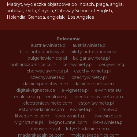
Madryt
,
wycieczka objazdowa po Indiach
,
praga
,
anglia
,
autokar
,
złoto
,
Gdynia
,
Gateway School of English
,
Holandia
,
Granada
,
angielski
,
Los Angeles
Polecamy:
austria-winieta.pl
austriawinieta.pl
bilet-autostradowy.pl
bilety-autostradowe.pl
bulgariawienieta.pl
bulgariawinieta.pl
bulharskadalnice.com
cenawiniety.pl
cenywiniet.pl
chorwacjawinieta.pl
czechy-winieta.pl
czechywinieta.pl
czechywiniety.pl
dalnicnipoplatky.com
dalnicniznamka.eu
digital-vignette.de
e-vignette.pl
e-winieta.eu
edalnice.org
edalnice.pl
electronicavinieta.com
electroniceviniete.com
estoniawinieta.pl
estonskadalnice.com
ewinieta.pl
info365.pl
litvadalnice.com
litwa-winieta.pl
litwawinieta.pl
livignotunel.pl
livignotunnel.com
lotvawinieta.pl
lotwawinieta.pl
lotysskadalnice.com
madarskadalnice.com
moldavskadalnice.com