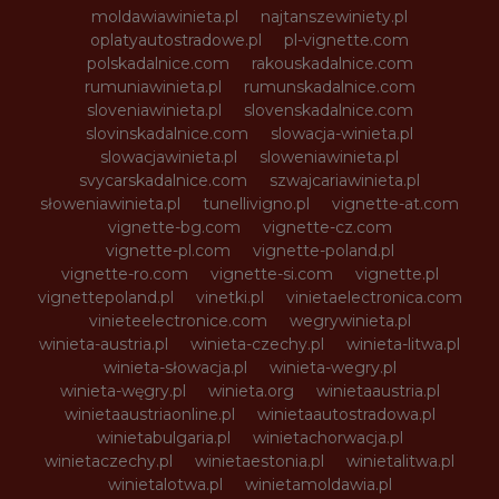
moldawiawinieta.pl
najtanszewiniety.pl
oplatyautostradowe.pl
pl-vignette.com
polskadalnice.com
rakouskadalnice.com
rumuniawinieta.pl
rumunskadalnice.com
sloveniawinieta.pl
slovenskadalnice.com
slovinskadalnice.com
slowacja-winieta.pl
slowacjawinieta.pl
sloweniawinieta.pl
svycarskadalnice.com
szwajcariawinieta.pl
słoweniawinieta.pl
tunellivigno.pl
vignette-at.com
vignette-bg.com
vignette-cz.com
vignette-pl.com
vignette-poland.pl
vignette-ro.com
vignette-si.com
vignette.pl
vignettepoland.pl
vinetki.pl
vinietaelectronica.com
vinieteelectronice.com
wegrywinieta.pl
winieta-austria.pl
winieta-czechy.pl
winieta-litwa.pl
winieta-słowacja.pl
winieta-wegry.pl
winieta-węgry.pl
winieta.org
winietaaustria.pl
winietaaustriaonline.pl
winietaautostradowa.pl
winietabulgaria.pl
winietachorwacja.pl
winietaczechy.pl
winietaestonia.pl
winietalitwa.pl
winietalotwa.pl
winietamoldawia.pl