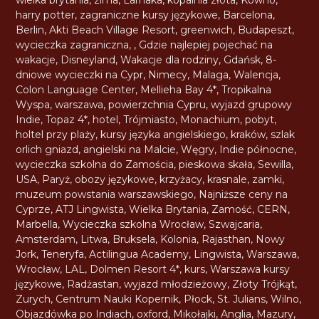
wielka brytania
,
zima
,
Larnaka
,
kopalnia złota
,
Kowno
,
harry potter
,
zagraniczne kursy językowe
,
Barcelona
,
Berlin
,
Akti Beach Village Resort
,
greenwich
,
Budapeszt
,
wycieczka zagraniczna
,
,
Gdzie najlepiej pojechać na
wakacje
,
Disneyland
,
Wakacje dla rodziny
,
Gdańsk
,
8-
dniowe wycieczki na Cypr
,
Nimecy
,
Malaga
,
Walencja
,
Colon Language Center
,
Mellieha Bay 4*
,
Tropikalna
Wyspa
,
warszawa
,
powierzchnia Cypru
,
wyjazd grupowy
Indie
,
Topaz 4*
,
hotel
,
Trójmiasto
,
Monachium
,
pobyt
,
holtel przy plaży
,
kursy języka angielskiego
,
kraków
,
szlak
orlich gniazd
,
angielski na Malcie
,
Węgry
,
Indie północne
,
wycieczka szkolna do Zamościa
,
pieskowa skała
,
Sewilla
,
USA
,
Paryż
,
obozy językowe
,
krzyżacy
,
krasnale
,
zamki
,
muzeum powstania warszawskiego
,
Najniższe ceny na
Cyprze
,
ATJ Lingwista
,
Wielka Brytania
,
Zamość
,
CERN
,
Marbella
,
Wycieczka szkolna Wrocław
,
Szwajcaria
,
Amsterdam
,
Litwa
,
Bruksela
,
Kolonia
,
Rajasthan
,
Nowy
Jork
,
Teneryfa
,
Actilingua Academy
,
Lingwista
,
Warszawa
,
Wrocław
,
LAL
,
Dolmen Resort 4*
,
kurs
,
Warszawa kursy
językowe
,
Radżastan
,
wyjazd młodzieżowy
,
Złoty Trójkąt
,
Zurych
,
Centrum Nauki Kopernik
,
Płock
,
St. Julians
,
Wilno
,
Objazdówka po Indiach
,
oxford
,
Mikołajki
,
Anglia
,
Mazury
,