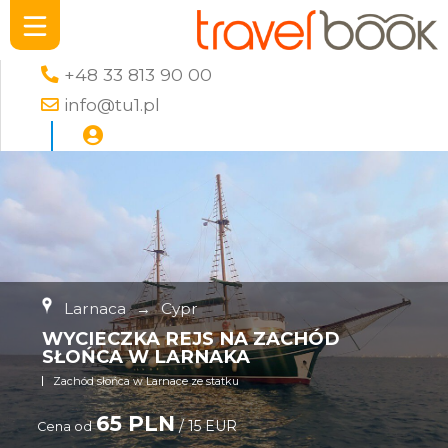
+48 33 813 90 00
info@tu1.pl
Larnaca
→
Cypr
WYCIECZKA REJS NA ZACHÓD
SŁOŃCA W LARNAKA
Zachód słońca w Larnace ze statku
65 PLN
/ 15 EUR
Cena od