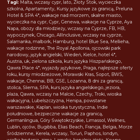
Tagi:
Malta
,
wczasy cypr
,
lato
,
Złoty Stok
,
wycieczka
szkolna
,
Apartamenty
,
Kursy językowe za granicą
,
Preluna
Hotel & SPA 4*
,
wakacje nad morzem
,
skalne miasto
,
wycieczka na cypr
,
Cypr
,
Genewa
,
wakacje na Cyprze
,
Aya
Napa
,
obozy dla młodzieży
,
wczasy na Cyprze
,
FB
,
HB
,
wypoczynek
,
Chicago
,
AllInclusive
,
wczasy na cyprze
,
Salamanka
,
malbork
,
Hamburg
,
hotel Blue Sea
,
Mellieha
,
wakacje rodzinne
,
The Royal Apollonia
,
ojcowski park
narodowy
,
język angielski
,
Wiedeń
,
Kielce
,
hotel 4*
,
Austria
,
uk
,
zielona szkoła
,
kurs języka Hiszpańskiego
,
Qawra Place 4*
,
wyjazdy językowe
,
Praga
,
najlepsze oferty
roku
,
kursy młodzieżowe
,
Morawski Kras
,
Sopot
,
BWS
,
wakacje
,
Chennai
,
BB
,
GSE
,
Lozanna
,
8 dni za granicą
,
stolica
,
Sliema
,
SPA
,
kurs języka angielskiego
,
jeziora
,
plaża
,
Qawra
,
wczasy na Malcie
,
Czechy
,
Troki
,
wioska
wakacyjna
,
Lubelszczyzna
,
Henipa
,
powstanie
warszawskie
,
Kaplan
,
wioska turystyczna
,
Indie
południowe
,
bezpieczne wakacje za granicą
,
Germanlingua
,
Góry Świętokrzyskie
,
Limassol
,
Wellnes
,
Lublin
,
ojców
,
Bugibba
,
Elias Beach
,
Francja
,
Belgia
,
Morze
Śródziemne
,
Kerela
,
wczasy
,
Toruń
,
Paphos
,
londyn
,